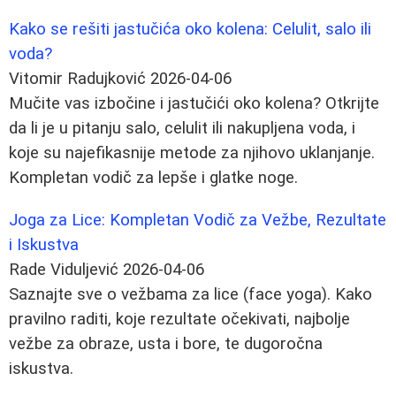
Kako se rešiti jastučića oko kolena: Celulit, salo ili
voda?
Vitomir Radujković
2026-04-06
Mučite vas izbočine i jastučići oko kolena? Otkrijte
da li je u pitanju salo, celulit ili nakupljena voda, i
koje su najefikasnije metode za njihovo uklanjanje.
Kompletan vodič za lepše i glatke noge.
Joga za Lice: Kompletan Vodič za Vežbe, Rezultate
i Iskustva
Rade Viduljević
2026-04-06
Saznajte sve o vežbama za lice (face yoga). Kako
pravilno raditi, koje rezultate očekivati, najbolje
vežbe za obraze, usta i bore, te dugoročna
iskustva.