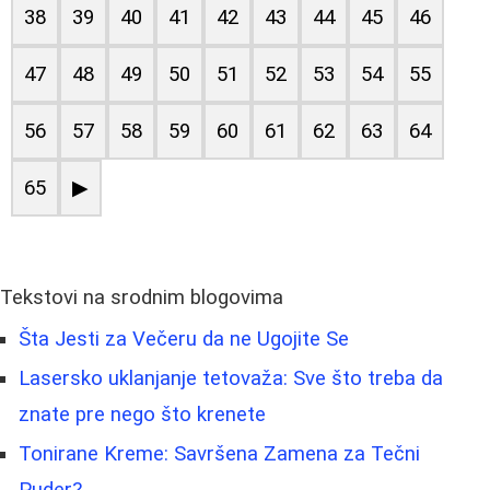
38
39
40
41
42
43
44
45
46
47
48
49
50
51
52
53
54
55
56
57
58
59
60
61
62
63
64
65
▶
Tekstovi na srodnim blogovima
Šta Jesti za Večeru da ne Ugojite Se
Lasersko uklanjanje tetovaža: Sve što treba da
znate pre nego što krenete
Tonirane Kreme: Savršena Zamena za Tečni
Puder?