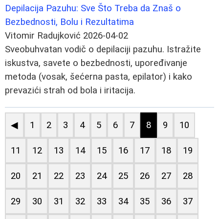
Depilacija Pazuhu: Sve Što Treba da Znaš o
Bezbednosti, Bolu i Rezultatima
Vitomir Radujković
2026-04-02
Sveobuhvatan vodič o depilaciji pazuhu. Istražite
iskustva, savete o bezbednosti, upoređivanje
metoda (vosak, šećerna pasta, epilator) i kako
prevazići strah od bola i iritacija.
◀
1
2
3
4
5
6
7
8
9
10
11
12
13
14
15
16
17
18
19
20
21
22
23
24
25
26
27
28
29
30
31
32
33
34
35
36
37