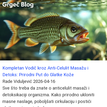
Kompletan Vodič kroz Anti-Celulit Masažu i
Detoks: Prirodni Put do Glatke Kože
Rade Viduljević
2026-04-16
Sve što treba da znate o anticelulit masaži i
detoksikaciji organizma. Kako prirodno ukloniti
masne naslage, poboljšati cirkulaciju i postići