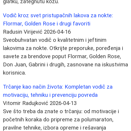
glatku, zategnutu kožu.
Vodič kroz svet pristupačnih lakova za nokte:
Flormar, Golden Rose i drugi favoriti
Radusin Virijević
2026-04-16
Sveobuhvatan vodič o kvalitetnim i jeftinim
lakovima za nokte. Otkrijte preporuke, poređenja i
savete za brendove poput Flormar, Golden Rose,
Don Juan, Gabrini i drugih, zasnovane na iskustvima
korisnica.
Trčanje kao način života: Kompletan vodič za
motivaciju, tehniku i prevenciju povreda
Vitomir Radujković
2026-04-13
Sve što treba da znate o trčanju: od motivacije i
početnih koraka do pripreme za polumaraton,
pravilne tehnike, izbora opreme i rešavanja