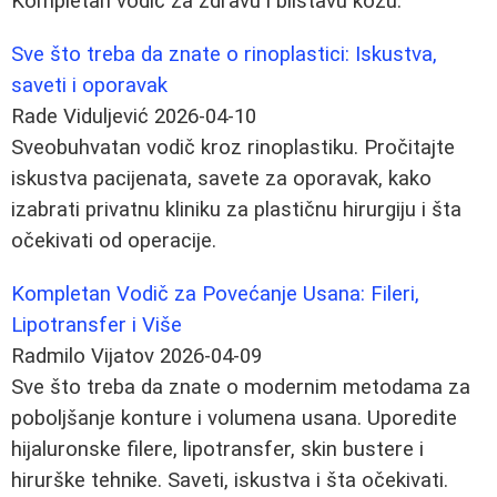
Kompletan vodič za zdravu i blistavu kožu.
Sve što treba da znate o rinoplastici: Iskustva,
saveti i oporavak
Rade Viduljević
2026-04-10
Sveobuhvatan vodič kroz rinoplastiku. Pročitajte
iskustva pacijenata, savete za oporavak, kako
izabrati privatnu kliniku za plastičnu hirurgiju i šta
očekivati od operacije.
Kompletan Vodič za Povećanje Usana: Fileri,
Lipotransfer i Više
Radmilo Vijatov
2026-04-09
Sve što treba da znate o modernim metodama za
poboljšanje konture i volumena usana. Uporedite
hijaluronske filere, lipotransfer, skin bustere i
hirurške tehnike. Saveti, iskustva i šta očekivati.