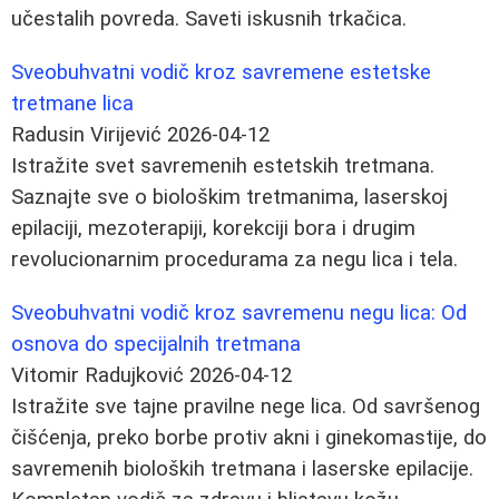
učestalih povreda. Saveti iskusnih trkačica.
Sveobuhvatni vodič kroz savremene estetske
tretmane lica
Radusin Virijević
2026-04-12
Istražite svet savremenih estetskih tretmana.
Saznajte sve o biološkim tretmanima, laserskoj
epilaciji, mezoterapiji, korekciji bora i drugim
revolucionarnim procedurama za negu lica i tela.
Sveobuhvatni vodič kroz savremenu negu lica: Od
osnova do specijalnih tretmana
Vitomir Radujković
2026-04-12
Istražite sve tajne pravilne nege lica. Od savršenog
čišćenja, preko borbе protiv akni i ginekomastije, do
savremenih bioloških tretmana i laserske epilacije.