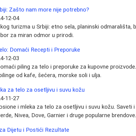
biji: Zašto nam more nije potrebno?
4-12-04
kog turizma u Srbiji: etno sela, planinski odmarališta, 
zbor za miran odmor u prirodi.
Telo: Domaći Recepti i Preporuke
4-12-03
domaći piling za telo i preporuke za kupovne proizvode.
pilinge od kafe, šećera, morske soli i ulja.
eka za telo za osetljivu i suvu kožu
4-11-27
osione i mleka za telo za osetljivu i suvu kožu. Saveti
lverde, Nivea, Dove, Garnier i druge popularne brendove
za Dijetu i Postići Rezultate