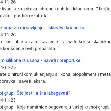
4-11-26
otivacija za zdravu ishranu i gubitak kilograma. Otkrij
vike i postići rezultate.
letama za mršavljenje - Iskustva korisnika
4-11-26
m Line tableta za mršavljenje. Istražite korisnička isku
a korišćenje ovih preparata.
m silikona iz usana - Saveti i preporuke
4-11-25
te o hirurškom uklanjanju silikona, biopolimera i metak
oravka i saveti lekara.
 grupi: Šta jesti, a šta izbegavati?
4-11-23
j grupi: Koje namirnice odgovaraju vašoj krvnoj grupi, 