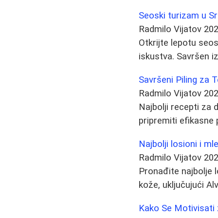
Seoski turizam u Sr
Radmilo Vijatov
202
Otkrijte lepotu seos
iskustva. Savršen i
Savršeni Piling za 
Radmilo Vijatov
202
Najbolji recepti za 
pripremiti efikasne 
Najbolji losioni i ml
Radmilo Vijatov
202
Pronađite najbolje l
kože, uključujući A
Kako Se Motivisati 