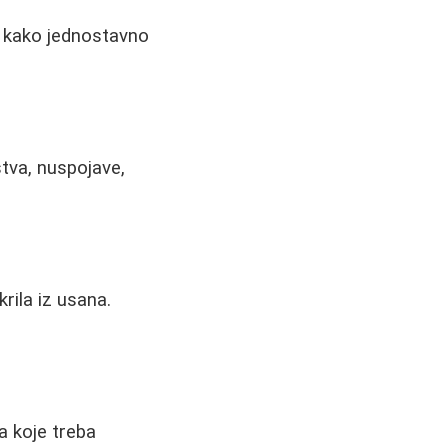
te kako jednostavno
stva, nuspojave,
rila iz usana.
a koje treba