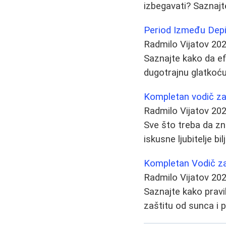
izbegavati? Saznajte
Period Između Depil
Radmilo Vijatov
202
Saznajte kako da ef
dugotrajnu glatkoću
Kompletan vodič za 
Radmilo Vijatov
202
Sve što treba da zn
iskusne ljubitelje bil
Kompletan Vodič z
Radmilo Vijatov
202
Saznajte kako pravi
zaštitu od sunca i 