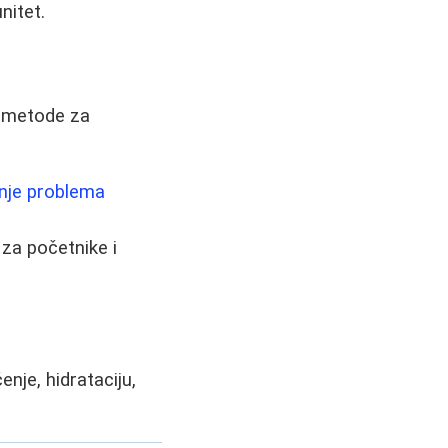
nitet.
e metode za
anje problema
 za početnike i
nje, hidrataciju,