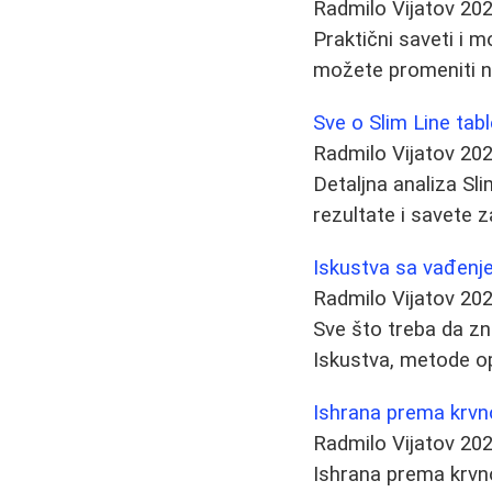
Radmilo Vijatov
202
Praktični saveti i m
možete promeniti na
Sve o Slim Line tab
Radmilo Vijatov
202
Detaljna analiza Sli
rezultate i savete z
Iskustva sa vađenje
Radmilo Vijatov
202
Sve što treba da zna
Iskustva, metode op
Ishrana prema krvnoj
Radmilo Vijatov
202
Ishrana prema krvno