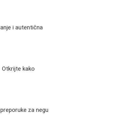
banje i autentična
 Otkrijte kako
 i preporuke za negu
.