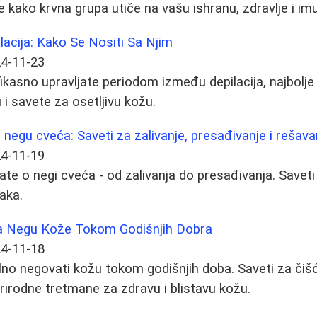
 kako krvna grupa utiče na vašu ishranu, zdravlje i imu
acija: Kako Se Nositi Sa Njim
4-11-23
ikasno upravljate periodom između depilacija, najbolj
 i savete za osetljivu kožu.
negu cveća: Saveti za zalivanje, presađivanje i rešav
4-11-19
ate o negi cveća - od zalivanja do presađivanja. Saveti
jaka.
a Negu Kože Tokom Godišnjih Dobra
4-11-18
lno negovati kožu tokom godišnjih doba. Saveti za čišće
prirodne tretmane za zdravu i blistavu kožu.