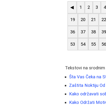
◀
1
2
3
19
20
21
2
36
37
38
3
53
54
55
5
Tekstovi na srodnim
Šta Vas Čeka na S
Zaštita Noktiju Od 
Kako održavati sob
Kako Održati Motiv