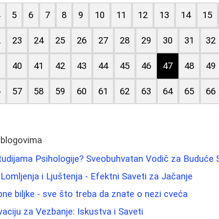
4
5
6
7
8
9
10
11
12
13
14
15
2
23
24
25
26
27
28
29
30
31
32
9
40
41
42
43
44
45
46
47
48
49
6
57
58
59
60
61
62
63
64
65
66
 blogovima
tudijama Psihologije? Sveobuhvatan Vodič za Buduće 
Lomljenja i Ljuštenja - Efektni Saveti za Jačanje
ne biljke - sve što treba da znate o nezi cveća
aciju za Vezbanje: Iskustva i Saveti