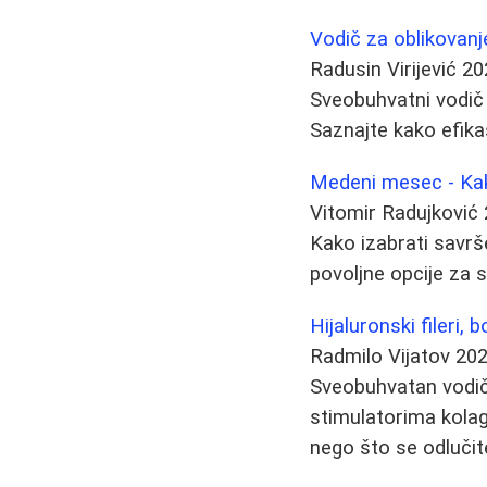
Vodič za oblikovanje 
Radusin Virijević
20
Sveobuhvatni vodič o 
Saznajte kako efikas
Medeni mesec - Kak
Vitomir Radujković
Kako izabrati savrš
povoljne opcije za 
Hijaluronski fileri,
Radmilo Vijatov
202
Sveobuhvatan vodič 
stimulatorima kolage
nego što se odlučite