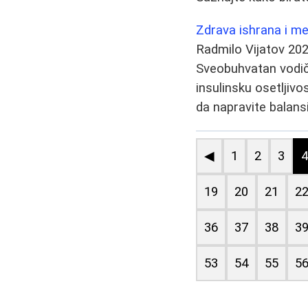
Zdrava ishrana i me
Radmilo Vijatov
202
Sveobuhvatan vodič 
insulinsku osetljiv
da napravite balansi
◀
1
2
3
19
20
21
2
36
37
38
3
53
54
55
5