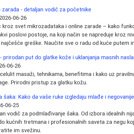
e zarada - detaljan vodič za početnike
2026-06-26
 kroz svet mikrozadataka i online zarade – kako funk
vi poslovi postoje, na koji način se napreduje kroz niv
ći najčešće greške. Naučite sve o radu od kuće putem i
 - prirodan put do glatke kože i uklanjanja masnih nasl
26-06-26
 celulit masaži, tehnikama, benefitima i kako uz pravil
ge. Prirodni pristup za glatku kožu.
 šaka: Kako da vaše ruke izgledaju mlađe i negovanij
6-06-25
an vodič za podmlađivanje šaka. Od izbora idealnih nija
, do kućnih tretmana i profesionalnih saveta za negu k
atite im svežinu.