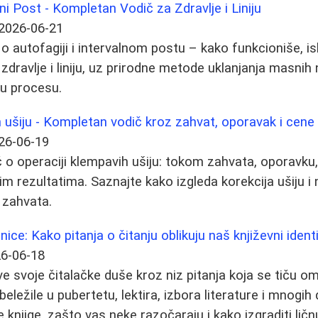
lni Post - Kompletan Vodič za Zdravlje i Liniju
2026-06-21
o autofagiji i intervalnom postu – kako funkcioniše, is
 zdravlje i liniju, uz prirodne metode uklanjanja masnih n
u procesu.
 ušiju - Kompletan vodič kroz zahvat, oporavak i cene
26-06-19
o operaciji klempavih ušiju: tokom zahvata, oporavku,
m rezultatima. Saznajte kako izgleda korekcija ušiju i 
e zahvata.
ice: Kako pitanja o čitanju oblikuju naš književni ident
6-06-18
eve svoje čitalačke duše kroz niz pitanja koja se tiču om
beležile u pubertetu, lektira, izbora literature i mnogih
 knjige, zašto vas neke razočaraju i kako izgraditi ličnu