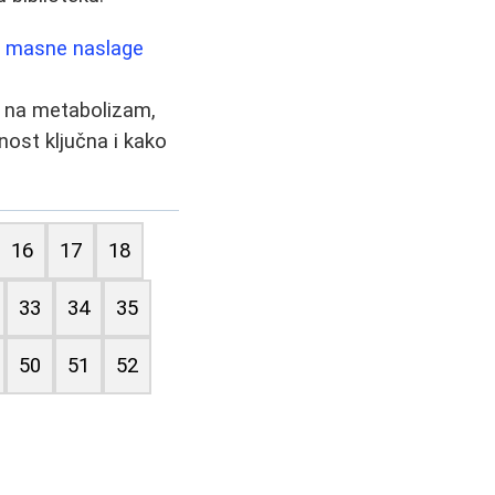
 i masne naslage
u na metabolizam,
nost ključna i kako
16
17
18
33
34
35
50
51
52