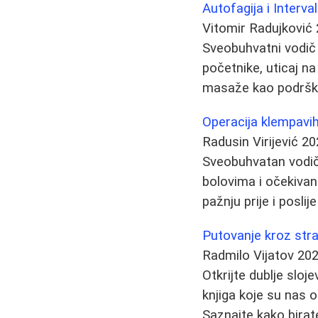
Autofagija i Interva
Vitomir Radujković
Sveobuhvatni vodič 
početnike, uticaj na
masaže kao podršk
Operacija klempavih
Radusin Virijević
20
Sveobuhvatan vodič 
bolovima i očekivani
pažnju prije i poslij
Putovanje kroz stran
Radmilo Vijatov
202
Otkrijte dublje sloj
knjiga koje su nas o
Saznajte kako birate