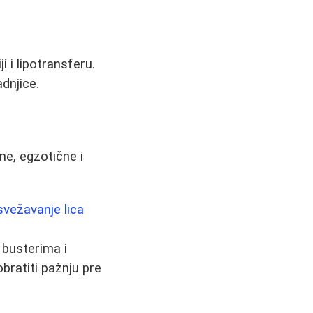
i i lipotransferu.
dnjice.
ne, egzotične i
osvežavanje lica
 busterima i
obratiti pažnju pre