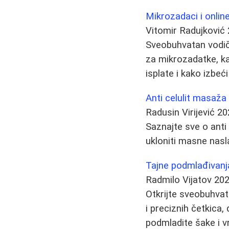
Mikrozadaci i onlin
Vitomir Radujković
Sveobuhvatan vodič
za mikrozadatke, kak
isplate i kako izbe
Anti celulit masaža
Radusin Virijević
20
Saznajte sve o anti
ukloniti masne nasla
Tajne podmlađivanja
Radmilo Vijatov
202
Otkrijte sveobuhvat
i preciznih četkica
podmladite šake i vr