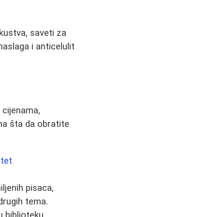
kustva, saveti za
aslaga i anticelulit
 cijenama,
na šta da obratite
itet
iljenih pisaca,
 drugih tema.
 biblioteku.