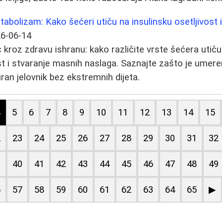
tabolizam: Kako šećeri utiču na insulinsku osetljivost
6-06-14
kroz zdravu ishranu: kako različite vrste šećera utič
ost i stvaranje masnih naslaga. Saznajte zašto je umere
ran jelovnik bez ekstremnih dijeta.
4
5
6
7
8
9
10
11
12
13
14
15
2
23
24
25
26
27
28
29
30
31
32
9
40
41
42
43
44
45
46
47
48
49
6
57
58
59
60
61
62
63
64
65
▶