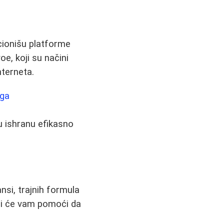
cionišu platforme
oe, koji su načini
nterneta.
aga
nu ishranu efikasno
e
nsi, trajnih formula
oji će vam pomoći da