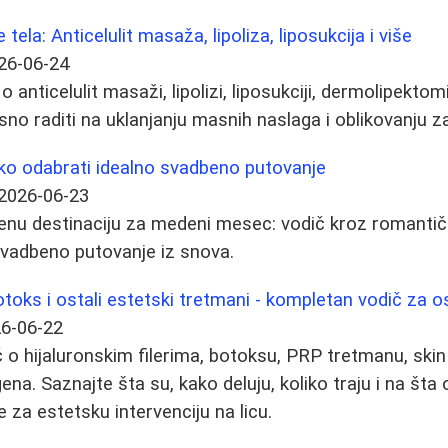
tela: Anticelulit masaža, lipoliza, liposukcija i više
26-06-24
anticelulit masaži, lipolizi, liposukciji, dermolipektomij
no raditi na uklanjanju masnih naslaga i oblikovanju za
o odabrati idealno svadbeno putovanje
2026-06-23
enu destinaciju za medeni mesec: vodič kroz romantič
svadbeno putovanje iz snova.
 botoks i ostali estetski tretmani - kompletan vodič za 
6-06-22
o hijaluronskim filerima, botoksu, PRP tretmanu, skin
na. Saznajte šta su, kako deluju, koliko traju i na šta 
 za estetsku intervenciju na licu.