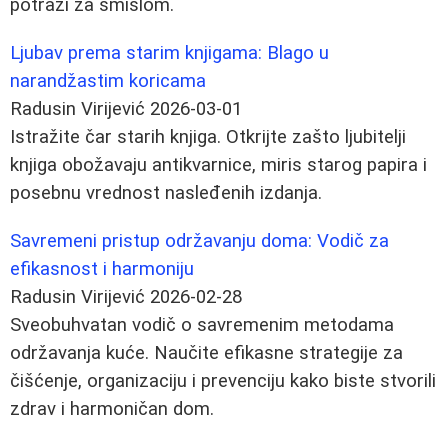
potrazi za smislom.
Ljubav prema starim knjigama: Blago u
narandžastim koricama
Radusin Virijević
2026-03-01
Istražite čar starih knjiga. Otkrijte zašto ljubitelji
knjiga obožavaju antikvarnice, miris starog papira i
posebnu vrednost nasleđenih izdanja.
Savremeni pristup održavanju doma: Vodič za
efikasnost i harmoniju
Radusin Virijević
2026-02-28
Sveobuhvatan vodič o savremenim metodama
održavanja kuće. Naučite efikasne strategije za
čišćenje, organizaciju i prevenciju kako biste stvorili
zdrav i harmoničan dom.