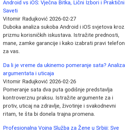
Android vs iOS: Vječna Bitka, Lični Izbori i Praktični
Saveti
Vitomir Radujković
2026-02-27
Duboka analiza sukoba Android i iOS svjetova kroz
prizmu korisničkih iskustava. Istražite prednosti,
mane, zamke garancije i kako izabrati pravi telefon
za vas.
Da li je vreme da ukinemo pomeranje sata? Analiza
argumentata i uticaja
Vitomir Radujković
2026-02-26
Pomeranje sata dva puta godišnje predstavlja
kontroverznu praksu. Istražite argumente za i
protiv, uticaj na zdravlje, životinje i svakodnevni
ritam, te šta bi donela trajna promena.
Profesionalna Vojna Služba za Žene u Srbiji: Sve