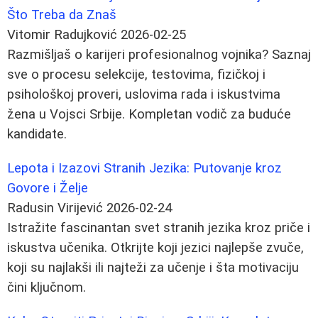
Što Treba da Znaš
Vitomir Radujković
2026-02-25
Razmišljaš o karijeri profesionalnog vojnika? Saznaj
sve o procesu selekcije, testovima, fizičkoj i
psihološkoj proveri, uslovima rada i iskustvima
žena u Vojsci Srbije. Kompletan vodič za buduće
kandidate.
Lepota i Izazovi Stranih Jezika: Putovanje kroz
Govore i Želje
Radusin Virijević
2026-02-24
Istražite fascinantan svet stranih jezika kroz priče i
iskustva učenika. Otkrijte koji jezici najlepše zvuče,
koji su najlakši ili najteži za učenje i šta motivaciju
čini ključnom.