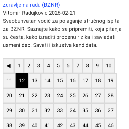
zdravlje na radu (BZNR)
Vitomir Radujković
2026-02-21
Sveobuhvatan vodič za polaganje stručnog ispita
za BZNR. Saznajte kako se pripremiti, koja pitanja
su česta, kako izraditi procenu rizika i savladati
usmeni deo. Saveti i iskustva kandidata.
◀
1
2
3
4
5
6
7
8
9
10
11
12
13
14
15
16
17
18
19
20
21
22
23
24
25
26
27
28
29
30
31
32
33
34
35
36
37
38
39
40
41
42
43
44
45
46