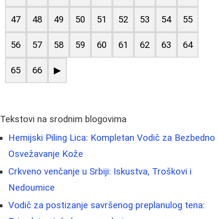
47
48
49
50
51
52
53
54
55
56
57
58
59
60
61
62
63
64
65
66
▶
Tekstovi na srodnim blogovima
Hemijski Piling Lica: Kompletan Vodič za Bezbedno
Osvežavanje Kože
Crkveno venčanje u Srbiji: Iskustva, Troškovi i
Nedoumice
Vodič za postizanje savršenog preplanulog tena: