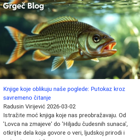
Knjige koje oblikuju naše poglede: Putokaz kroz
savremeno čitanje
Radusin Virijević
2026-03-02
Istražite moć knjiga koje nas preobražavaju. Od
'Lovca na zmajeve' do 'Hiljadu čudesnih sunaca',
otkrijte dela koja govore o veri, ljudskoj prirodi i