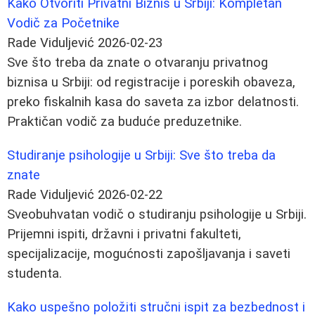
Kako Otvoriti Privatni Biznis u Srbiji: Kompletan
Vodič za Početnike
Rade Viduljević
2026-02-23
Sve što treba da znate o otvaranju privatnog
biznisa u Srbiji: od registracije i poreskih obaveza,
preko fiskalnih kasa do saveta za izbor delatnosti.
Praktičan vodič za buduće preduzetnike.
Studiranje psihologije u Srbiji: Sve što treba da
znate
Rade Viduljević
2026-02-22
Sveobuhvatan vodič o studiranju psihologije u Srbiji.
Prijemni ispiti, državni i privatni fakulteti,
specijalizacije, mogućnosti zapošljavanja i saveti
studenta.
Kako uspešno položiti stručni ispit za bezbednost i