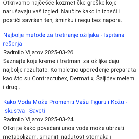
Otkrivamo najčešće kozmetičke greške koje
narušavaju vaš izgled. Naučite kako ih izbeći i
postići savršen ten, šminku i negu bez napora.
Najbolje metode za tretiranje ožiljaka - Ispitana
rešenja
Radmilo Vijatov
2025-03-26
Saznajte koje kreme i tretmani za ožiljke daju
najbolje rezultate. Kompletno upoređenje preparata
kao što su Contractubex, Dermatix, Šaljićev melem
i drugi.
Kako Voda Može Promeniti Vašu Figuru i Kožu -
Iskustva i Saveti
Radmilo Vijatov
2025-03-24
Otkrijte kako povećani unos vode može ubrzati
metabolizam, smanjiti nadutost stomaka i