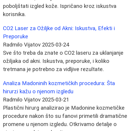
poboljštati izgled kože. Ispričano kroz iskustva
korisnika.
CO2 Laser za Ožiljke od Akni: Iskustva, Efekti i
Preporuke
Radmilo Vijatov
2025-03-24
Sve što treba da znate o CO2 laseru za uklanjanje
ožiljaka od akni. Iskustva, preporuke, i koliko
tretmana je potrebno za vidljive rezultate.
Analiza Madoninih kozmetičkih procedura: Šta
hirurzi kažu o njenom izgledu
Radmilo Vijatov
2025-03-21
Plastični hirurg analizirao je Madonine kozmetičke
procedure nakon što su fanovi primetili dramatične
promene u njenom izgledu. Otkrivamo detalje o