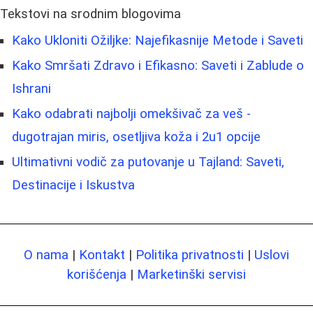
Tekstovi na srodnim blogovima
Kako Ukloniti Ožiljke: Najefikasnije Metode i Saveti
Kako Smršati Zdravo i Efikasno: Saveti i Zablude o
Ishrani
Kako odabrati najbolji omekšivač za veš -
dugotrajan miris, osetljiva koža i 2u1 opcije
Ultimativni vodič za putovanje u Tajland: Saveti,
Destinacije i Iskustva
O nama
|
Kontakt
|
Politika privatnosti
|
Uslovi
korišćenja
|
Marketinški servisi