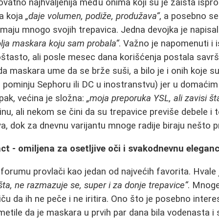
vatno najhvaljenija među onima koji su je zaista ispr
a koja
„daje volumen, podiže, produžava“
, a posebno se 
emaju mnogo svojih trepavica. Jedna devojka je napisa
olja maskara koju sam probala“
. Važno je napomenuti i i
štasto, ali posle mesec dana korišćenja postala savr
da maskara ume da se brže suši, a bilo je i onih koje su 
 pominju Sephoru ili DC u inostranstvu) jer u domaćim
Ipak, većina je složna:
„moja preporuka YSL, ali zavisi šta
inu, ali nekom se čini da su trepavice previše debele i 
a, dok za dnevnu varijantu mnoge radije biraju nešto pr
ct - omiljena za osetljive oči i svakodnevnu eleganc
orumu provlači kao jedan od najvećih favorita. Hvale 
ušta, ne razmazuje se, super i za donje trepavice“
. Mnoge
iču da ih ne peče i ne iritira. Ono što je posebno inter
metile da je maskara u prvih par dana bila vodenasta i s