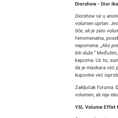
Diorshow - Dior ik
Diorshow
se u anoni
volumen upitan. Jed
tiče, ali je zato vol
fenomenalna, pos
napomena:
„Ako pr
biti duže.“
Međutim, v
kapcima. Uz to, sum
da je maskara već p
kupovine već isprob
Zaključak foruma:
volumen, ali nije id
YSL Volume Effet F