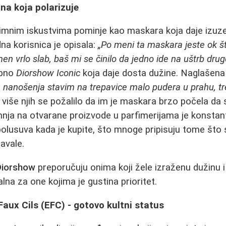
ona koja polarizuje
mnim iskustvima pominje kao maskara koja daje izuzetn
na korisnica je opisala:
„Po meni ta maskara jeste ok št
umen vrlo slab, baš mi se činilo da jedno ide na uštrb drug
ebno
Diorshow Iconic
koja daje dosta dužine. Naglašena 
e nanošenja stavim na trepavice malo pudera u prahu, 
iše njih se požalilo da im je maskara brzo počela da
nja na otvarane proizvode u parfimerijama je konstan
olusuva kada je kupite, što mnoge pripisuju tome što 
avale.
Diorshow
preporučuju onima koji žele izraženu dužinu i
ealna za one kojima je gustina prioritet.
aux Cils (EFC) - gotovo kultni status