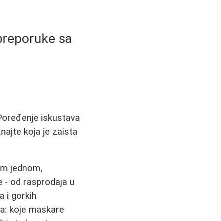
 preporuke sa
 Poređenje iskustava
najte koja je zaista
nom jednom,
 - od rasprodaja u
a i gorkih
a: koje maskare