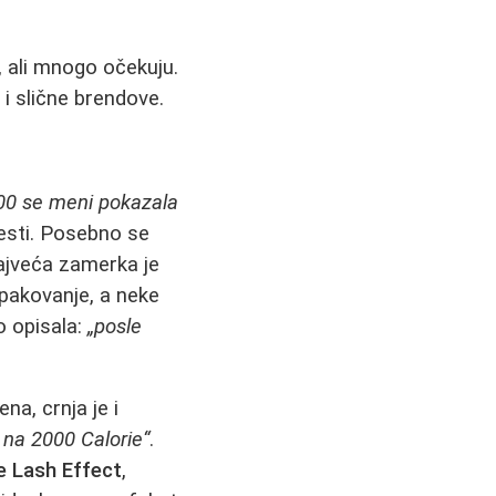
, ali mnogo očekuju.
i slične brendove.
00 se meni pokazala
esti. Posebno se
najveća zamerka je
 pakovanje, a neke
o opisala:
„posle
a, crnja je i
 na 2000 Calorie“
.
e Lash Effect
,