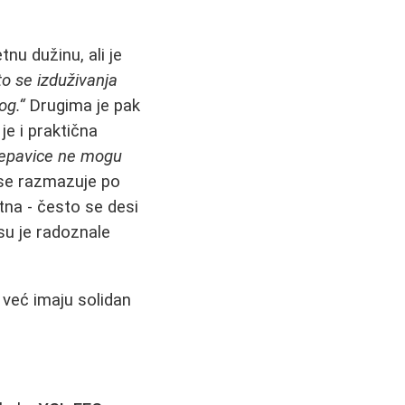
u dužinu, ali je
o se izduživanja
og.“
Drugima je pak
je i praktična
trepavice ne mogu
 se razmazuje po
tna - često se desi
su je radoznale
 već imaju solidan