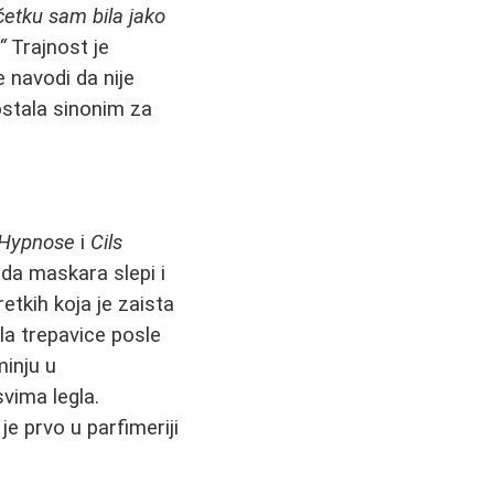
četku sam bila jako
“
Trajnost je
 navodi da nije
ostala sinonim za
Hypnose
i
Cils
 da maskara slepi i
etkih koja je zaista
ila trepavice posle
inju u
svima legla.
e prvo u parfimeriji