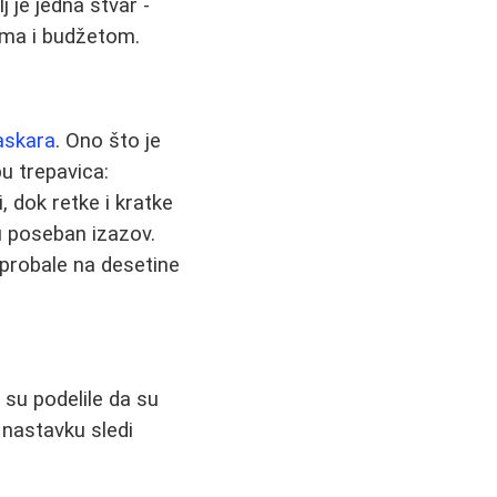
j je jedna stvar -
ama i budžetom.
askara
. Ono što je
pu trepavica:
, dok retke i kratke
u poseban izazov.
 probale na desetine
su podelile da su
 nastavku sledi