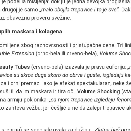
je podelila mišljenja: dok ju je jedna devojka proglasil
, drugoj je samo
„malo obojila trepavice i to je sve“
. Dak
 uz obaveznu proveru svežine.
duplih maskara i kolagena
omiljene zbog raznovrsnosti i pristupačne cene. Tri lin
uble Extension
(crno‑bela ili crveno‑bela),
Volume Shoc
Beauty Tubes
(crveno‑bela) izazvala je pravu euforiju:
„
avice su skroz duge skoro do obrva i guste, izgledaju ka
aza i crni premaz. Iako je efekat spektakularan, neke ž
suši ili da im maskara iritira oči.
Volume Shocking
(sta
ma armiju poklonika:
„sa njom trepavice izgledaju fenome
o zahteva vežbu, jer češljić ume da zalepi trepavice a
i srebrna) se specijalizovala za dužinu.
„Zlatna baš prod