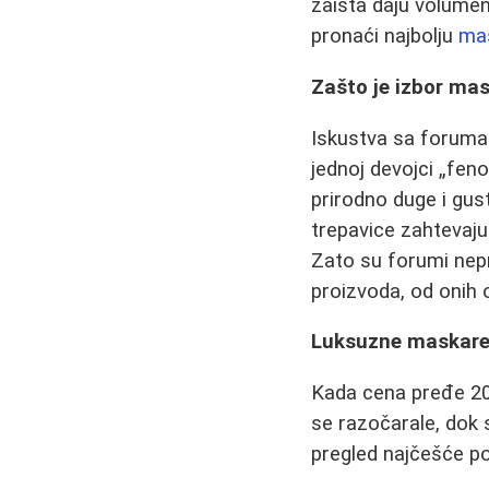
zaista daju volumen,
pronaći najbolju
mas
Zašto je izbor mas
Iskustva sa foruma
jednoj devojci „feno
prirodno duge i gust
trepavice zahtevaju
Zato su forumi nepr
proizvoda, od onih 
Luksuzne maskare:
Kada cena pređe 20
se razočarale, dok 
pregled najčešće po