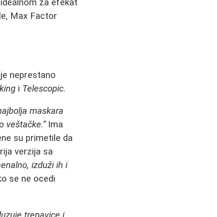
a idealnom za efekat
le, Max Factor
ije neprestano
king
i
Telescopic
.
najbolja maskara
o veštačke.“
Ima
ene su primetile da
rija verzija sa
nalno, izduži ih i
ko se ne ocedi
uzuje trepavice i