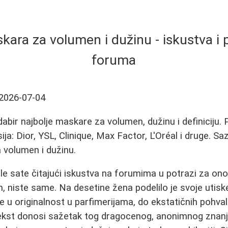
kara za volumen i dužinu - iskustva i
foruma
2026-07-04
dabir najbolje maskare za volumen, dužinu i definiciju.
ja: Dior, YSL, Clinique, Max Factor, L'Oréal i druge. Saz
 volumen i dužinu.
le sate čitajući iskustva na forumima u potrazi za o
niste same. Na desetine žena podelilo je svoje utiske
je u originalnost u parfimerijama, do ekstatičnih pohval
tekst donosi sažetak tog dragocenog, anonimnog znanj