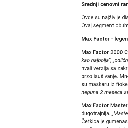
Srednji cenovni ra
Ovde su najživlje d
Ovaj segment obuhva
Max Factor - legen
Max Factor 2000 Ca
kao najbolja“
,
„odličn
hvali verzija sa zak
brzo isušivanje. Mn
su maskaru iz fioke
nepuna 2 meseca se
Max Factor Master
dugotrajnija.
„Maste
Četkica je gumenast