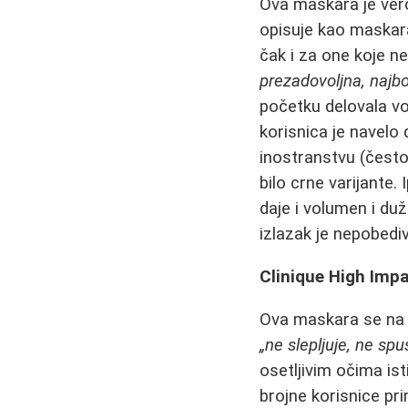
Ova maskara je vero
opisuje kao maskar
čak i za one koje n
prezadovoljna, najb
početku delovala vo
korisnica je navelo 
inostranstvu (često
bilo crne varijante. 
daje i volumen i duž
izlazak je nepobediv
Clinique High Impa
Ova maskara se na f
„ne slepljuje, ne sp
osetljivim očima ist
brojne korisnice pri