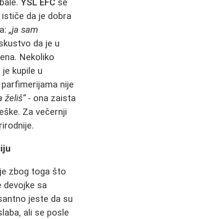
obale.
YSL EFC
se
ističe da je dobra
la:
„ja sam
skustvo da je u
šena. Nekoliko
je kupile u
 parfimerijama nije
 želiš“
- ona zaista
teške. Za večernji
irodnije.
iju
je zbog toga što
 devojke sa
esantno jeste da su
laba, ali se posle