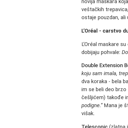
novija maskara koja 
veštačkih trepavica
ostaje pouzdan, ali
L’Oréal - carstvo 
L’Oréal maskare su 
dobijaju pohvale:
Do
Double Extension 
koju sam imala, trep
dva koraka - bela b
im se beli deo brzo 
češljićem) takođe i
podigne.“
Mana je št
višak.
Telescopic
(zlatna 