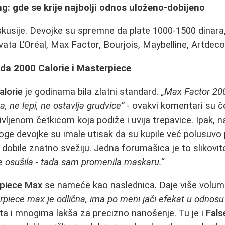
ng: gde se krije najbolji odnos uloženo‑dobijeno
iskusije. Devojke su spremne da plate 1000-1500 dinara
ta L’Oréal, Max Factor, Bourjois, Maybelline, Artdeco 
da 2000 Calorie i Masterpiece
lorie
je godinama bila zlatni standard.
„Max Factor 20
a, ne lepi, ne ostavlja grudvice“
- ovakvi komentari su č
rivljenom četkicom koja podiže i uvija trepavice. Ipak, 
oge devojke su imale utisak da su kupile već polusuvo
 dobile znatno svežiju. Jedna forumašica je to slikovit
 osušila - tada sam promenila maskaru.“
piece Max
se nameće kao naslednica. Daje više volumen
rpiece max je odlična, ima po meni jači efekat u odnosu
a i mnogima lakša za precizno nanošenje. Tu je i
Fals