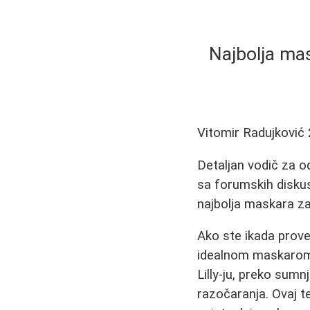
Najbolja mas
Vitomir Radujković
Detaljan vodič za o
sa forumskih diskusi
najbolja maskara za
Ako ste ikada prove
idealnom maskarom, 
Lilly-ju, preko sumn
razočaranja. Ovaj 