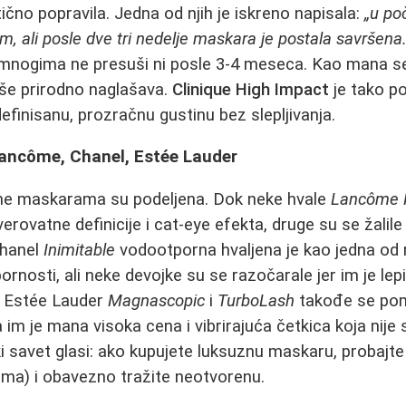
tično popravila. Jedna od njih je iskreno napisala:
„u po
, ali posle dve tri nedelje maskara je postala savršena.
- mnogima ne presuši ni posle 3-4 meseca. Kao mana se
više prirodno naglašava.
Clinique High Impact
je tako p
efinisanu, prozračnu gustinu bez slepljivanja.
Lancôme, Chanel, Estée Lauder
me maskarama su podeljena. Dok neke hvale
Lancôme 
rovatne definicije i cat‑eye efekta, druge su se žalile
Chanel
Inimitable
vodootporna hvaljena je kao jedna od r
rnosti, ali neke devojke su se razočarale jer im je lep
. Estée Lauder
Magnascopic
i
TurboLash
takođe se pom
im je mana visoka cena i vibrirajuća četkica koja nije 
 savet glasi: ako kupujete luksuznu maskaru, probajte j
ama) i obavezno tražite neotvorenu.