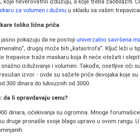
 koje neverovatno izdužuju, a koje treba zaobilaziti. Cil
karu za volumen i dužinu
u skladu sa vašim trepavic
kare toliko lična priča
 jasno pokazuju da ne postoji
univerzalno savršena m
menalno“, drugoj može biti „katastrofa“. Ključ leži u ti
e trepavice traže maskaru koja ih neće otežati i slepiti
 snažno izduživanje i volumen. Takođe, osetljive oči s
esušan izvor - ovde su sažete priče devojaka koje su
od 300 dinara do luksuznih od 3000.
 da li opravdavaju cenu?
00 dinara, očekivanja su ogromna. Mnoge forumašice 
su druge pronašle svoje blago upravo u ovom rangu. U
minjanih.