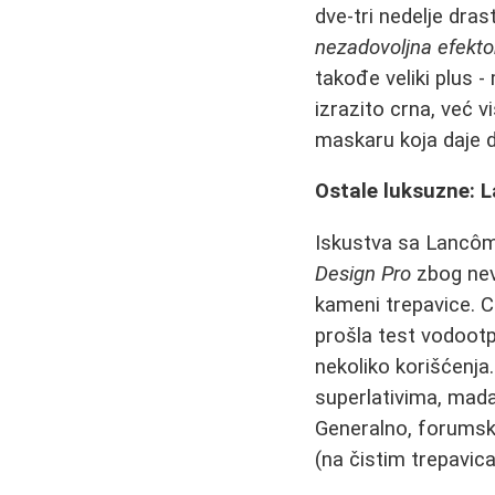
dve-tri nedelje dras
nezadovoljna efektom
takođe veliki plus 
izrazito crna, već 
maskaru koja daje d
Ostale luksuzne: 
Iskustva sa Lancô
Design Pro
zbog neve
kameni trepavice. 
prošla test vodootpo
nekoliko korišćenja
superlativima, mada 
Generalno, forumski
(na čistim trepavic