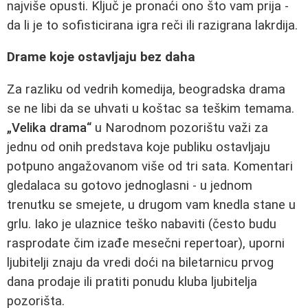
najviše opusti. Ključ je pronaći ono što vam prija -
da li je to sofisticirana igra reči ili razigrana lakrdija.
Drame koje ostavljaju bez daha
Za razliku od vedrih komedija, beogradska drama
se ne libi da se uhvati u koštac sa teškim temama.
„Velika drama“
u Narodnom pozorištu važi za
jednu od onih predstava koje publiku ostavljaju
potpuno angažovanom više od tri sata. Komentari
gledalaca su gotovo jednoglasni - u jednom
trenutku se smejete, u drugom vam knedla stane u
grlu. Iako je ulaznice teško nabaviti (često budu
rasprodate čim izađe mesečni repertoar), uporni
ljubitelji znaju da vredi doći na biletarnicu prvog
dana prodaje ili pratiti ponudu kluba ljubitelja
pozorišta.