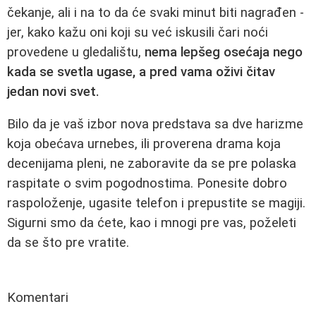
čekanje, ali i na to da će svaki minut biti nagrađen -
jer, kako kažu oni koji su već iskusili čari noći
provedene u gledalištu,
nema lepšeg osećaja nego
kada se svetla ugase, a pred vama oživi čitav
jedan novi svet.
Bilo da je vaš izbor nova predstava sa dve harizme
koja obećava urnebes, ili proverena drama koja
decenijama pleni, ne zaboravite da se pre polaska
raspitate o svim pogodnostima. Ponesite dobro
raspoloženje, ugasite telefon i prepustite se magiji.
Sigurni smo da ćete, kao i mnogi pre vas, poželeti
da se što pre vratite.
Komentari