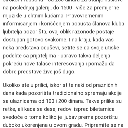
na poslednjoj galeriji, do 1500 i više za premijerne
mjuzikle u elitnim kućama. Pravovremenim
informisanjem i korišćenjem popusta članova kluba
ljubitelja pozorišta, ovaj oblik razonode postaje
dostupan gotovo svakome. I na kraju, kada vas
neka predstava oduševi, setite se da svoje utiske
podelite sa prijateljima - upravo takva deljenja
pokreću nove talase interesovanja i pomažu da
dobre predstave žive još dugo.
Ukoliko ste u prilici, iskoristite neki od prazničnih
dana kada pozorišta tradicionalno spremaju akcije
sa ulaznicama od 100 i 200 dinara. Takve prilike su
retke, ali kada se dese, redovi ispred biletarnica
svedoče o tome koliko je ljubav prema pozorištu
duboko ukorenjena u ovom gradu. Pripremite se na