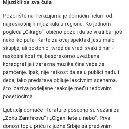
Mjuzikli za sva čula
Pozorište na Terazijama je domaćin nekim od
najraskošnijih mjuzikala u regionu. Ko jednom
pogleda
„Čikago“
, obično poželi da se vrati bar još
nekoliko puta. Karte za ovaj spektakl jesu malo
skuplje, ali poklonici tvrde da vredi svaki dinar -
raskošni kostimi, besprekorno uvežbana
koreografija i zarazna muzika čine veče za
pamćenje. Ipak, nije retkost da se u publici nađu i
deca, iako predstava obiluje lascivnim scenama,
što izaziva podeljene reakcije među redovnim
posetiocima.
Ljubitelji domaće literature posebno su vezani za
„Zonu Zamfirovu“
i
„Cigani lete u nebo“
. Prva
donosi toplu priču iz južne Srbije sa predivnim