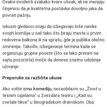
Ovakvi incidenti svakako kvare utisak, ali ne menjaju
činjenicu da je kvalitetna postavka dovoljno jaka da
povrati pažnju.
Iskusni gledaoci znaju da izbegavaju loše navike
svojih komšija u sali tako što biraju mesta u prvim
redovima balkona ili na spratu, gde je publika obično
smirenija. Takođe, izbegavanje termina kada se
organizuju grupne posete (što se lako primeti na
sajtu pozorišta) može da donese znatno udobnije
uživanje.
Preporuke za različite ukuse
Ako volite
crnu komediju
, nezaobilazni su „Život u
tesnim cipelama“ u Zvezdara teatru i „Kad su
cvetale tikve“ u Beogradskom dramskom. Oba