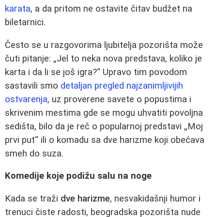
karata
, a da pritom ne ostavite čitav budžet na
biletarnici.
Često se u razgovorima ljubitelja pozorišta može
čuti pitanje: „Jel to neka nova predstava, koliko je
karta i da li se još igra?“ Upravo tim povodom
sastavili smo
detaljan pregled najzanimljivijih
ostvarenja
, uz proverene savete o popustima i
skrivenim mestima gde se mogu uhvatiti povoljna
sedišta, bilo da je reč o popularnoj predstavi „Moj
prvi put“ ili o komadu sa dve harizme koji obećava
smeh do suza.
Komedije koje podižu salu na noge
Kada se traži
dve harizme
, nesvakidašnji humor i
trenuci čiste radosti, beogradska pozorišta nude