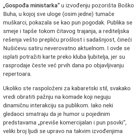
„Gospođa ministarka“
u izvođenju pozorišta Boško
Buha, u kojoj sve uloge (osim jedne) tumače
muškarci, pokazala se kao pun pogodak. Publika se
smeje i tapše tokom čitavog trajanja, a rediteljska
rešenja vešto prepliću prošlost i sadašnjost, čineći
Nušićevu satiru neverovatno aktuelnom. I ovde se
isplati potražiti karte preko kluba ljubitelja, jer su
rasprodaje česte već prvih dana po objavljivanju
repertoara.
Ukoliko ste raspoloženi za kabaretski stil, svakako
vredi obratiti pažnju na komade koji neguju
dinamičnu interakciju sa publikom. Iako neki
gledaoci smatraju da je humor u pojedinim
predstavama „previše komercijalan i pun psovki“,
veliki broj ljudi se upravo na takvim izvođenjima