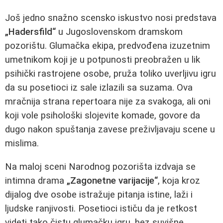
Još jedno snažno scensko iskustvo nosi predstava
„Hadersfild“
u Jugoslovenskom dramskom
pozorištu. Glumačka ekipa, predvođena izuzetnim
umetnikom koji je u potpunosti preobražen u lik
psihički rastrojene osobe, pruža toliko uverljivu igru
da su posetioci iz sale izlazili sa suzama. Ova
mračnija strana repertoara nije za svakoga, ali oni
koji vole psihološki slojevite komade, govore da
dugo nakon spuštanja zavese preživljavaju scene u
mislima.
Na maloj sceni Narodnog pozorišta izdvaja se
intimna drama
„Zagonetne varijacije“
, koja kroz
dijalog dve osobe istražuje pitanja istine, laži i
ljudske ranjivosti. Posetioci ističu da je retkost
videti tako čistu glumačku igru, bez suvišne