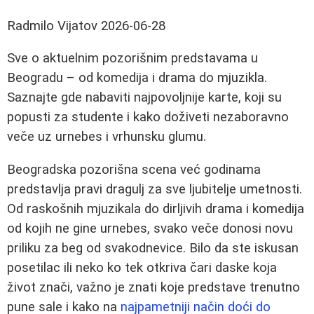
Radmilo Vijatov
2026-06-28
Sve o aktuelnim pozorišnim predstavama u
Beogradu – od komedija i drama do mjuzikla.
Saznajte gde nabaviti najpovoljnije karte, koji su
popusti za studente i kako doživeti nezaboravno
veče uz urnebes i vrhunsku glumu.
Beogradska pozorišna scena već godinama
predstavlja pravi dragulj za sve ljubitelje umetnosti.
Od raskošnih mjuzikala do dirljivih drama i komedija
od kojih ne gine urnebes, svako veče donosi novu
priliku za beg od svakodnevice. Bilo da ste iskusan
posetilac ili neko ko tek otkriva čari daske koja
život znači, važno je znati koje predstave trenutno
pune sale i kako na
najpametniji način doći do