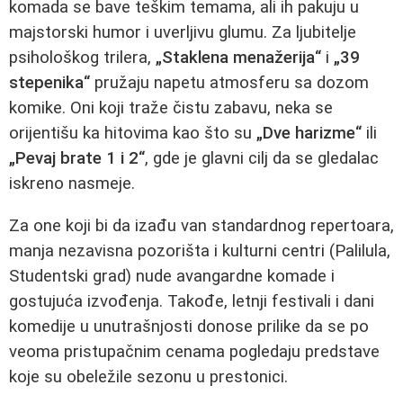
komada se bave teškim temama, ali ih pakuju u
majstorski humor i uverljivu glumu. Za ljubitelje
psihološkog trilera,
„Staklena menažerija“
i
„39
stepenika“
pružaju napetu atmosferu sa dozom
komike. Oni koji traže čistu zabavu, neka se
orijentišu ka hitovima kao što su
„Dve harizme“
ili
„Pevaj brate 1 i 2“
, gde je glavni cilj da se gledalac
iskreno nasmeje.
Za one koji bi da izađu van standardnog repertoara,
manja nezavisna pozorišta i kulturni centri (Palilula,
Studentski grad) nude avangardne komade i
gostujuća izvođenja. Takođe, letnji festivali i dani
komedije u unutrašnjosti donose prilike da se po
veoma pristupačnim cenama pogledaju predstave
koje su obeležile sezonu u prestonici.