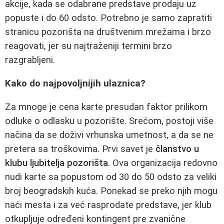
akcije, kada se odabrane predstave prodaju uz
popuste i do 60 odsto. Potrebno je samo zapratiti
stranicu pozorišta na društvenim mrežama i brzo
reagovati, jer su najtraženiji termini brzo
razgrabljeni.
Kako do najpovoljnijih ulaznica?
Za mnoge je cena karte presudan faktor prilikom
odluke o odlasku u pozorište. Srećom, postoji više
načina da se doživi vrhunska umetnost, a da se ne
pretera sa troškovima. Prvi savet je
članstvo u
klubu ljubitelja pozorišta
. Ova organizacija redovno
nudi karte sa popustom od 30 do 50 odsto za veliki
broj beogradskih kuća. Ponekad se preko njih mogu
naći mesta i za već rasprodate predstave, jer klub
otkupljuje određeni kontingent pre zvanične