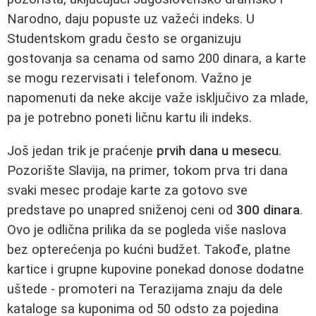
Narodno, daju popuste uz važeći indeks. U
Studentskom gradu često se organizuju
gostovanja sa cenama od samo 200 dinara, a karte
se mogu rezervisati i telefonom. Važno je
napomenuti da neke akcije važe isključivo za mlade,
pa je potrebno poneti ličnu kartu ili indeks.
Još jedan trik je praćenje
prvih dana u mesecu
.
Pozorište Slavija, na primer, tokom prva tri dana
svaki mesec prodaje karte za gotovo sve
predstave po unapred sniženoj ceni od
300 dinara
.
Ovo je odlična prilika da se pogleda više naslova
bez opterećenja po kućni budžet. Takođe, platne
kartice i grupne kupovine ponekad donose dodatne
uštede - promoteri na Terazijama znaju da dele
kataloge sa kuponima od 50 odsto za pojedina