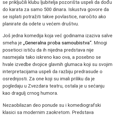
se priključili klubu ljubitelja pozorišta uspeli da dođu
do karata za samo 500 dinara. Iskustva govore da
se isplati potražiti takve povlastice, naročito ako
planirate da odete u većem društvu.
Još jedna komedija koja već godinama izaziva salve
smeha je
„Generalna proba samoubistva“
. Mnogi
posetioci ističu da ih nijedna predstava nije
nasmejala tako iskreno kao ova, a posebno se
hvale izvedbe dvojice glavnih glumaca koji su svojim
interpretacijama uspeli da razbiju predrasude o
osrednjosti. Za one koji su imali priliku da je
pogledaju u Zvezdara teatru, ostala je u sećanju
kao dragulj crnog humora.
Nezaobilazan deo ponude su i komediografski
klasici sa modernim zaokretom. Predstava