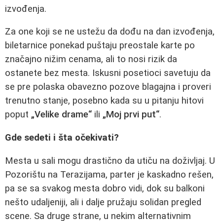
izvođenja.
Za one koji se ne ustežu da dođu na dan izvođenja,
biletarnice ponekad puštaju preostale karte po
značajno nižim cenama, ali to nosi rizik da
ostanete bez mesta. Iskusni posetioci savetuju da
se pre polaska obavezno pozove blagajna i proveri
trenutno stanje, posebno kada su u pitanju hitovi
poput
„Velike drame“
ili
„Moj prvi put“
.
Gde sedeti i šta očekivati?
Mesta u sali mogu drastično da utiču na doživljaj. U
Pozorištu na Terazijama, parter je kaskadno rešen,
pa se sa svakog mesta dobro vidi, dok su balkoni
nešto udaljeniji, ali i dalje pružaju solidan pregled
scene. Sa druge strane, u nekim alternativnim