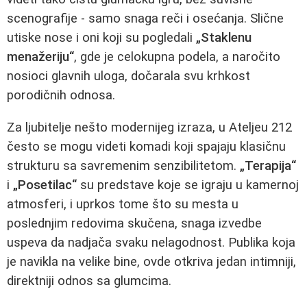
scenografije - samo snaga reči i osećanja. Slične
utiske nose i oni koji su pogledali
„Staklenu
menažeriju“
, gde je celokupna podela, a naročito
nosioci glavnih uloga, dočarala svu krhkost
porodičnih odnosa.
Za ljubitelje nešto modernijeg izraza, u Ateljeu 212
često se mogu videti komadi koji spajaju klasičnu
strukturu sa savremenim senzibilitetom.
„Terapija“
i
„Posetilac“
su predstave koje se igraju u kamernoj
atmosferi, i uprkos tome što su mesta u
poslednjim redovima skučena, snaga izvedbe
uspeva da nadjača svaku nelagodnost. Publika koja
je navikla na velike bine, ovde otkriva jedan intimniji,
direktniji odnos sa glumcima.