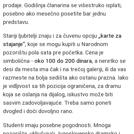
prodaje. Godišnja članarina se višestruko isplati,
posebno ako mesečno posetite bar jednu
predstavu.
Stariji ljubitelji znaju i za čuvenu opciju
„karte za
stajanje“
, koje se mogu kupiti u Narodnom
pozorištu pola sata pre početka. Cena je
simbolična -
oko 100 do 200 dinara
, a neretko se
desi da mesta ima čak i na trećoj galeriji, ili da vas
razmeste na bolja sedišta ako ostanu prazna. Iako
je vidljivost sa tih pozicija ograničena, za dramu
koja se oslanja na dijalog, iskustvo može biti
sasvim zadovoljavajuće. Treba samo poneti
dvogled i doći dovoljno rano.
Studenti imaju posebne pogodnosti. Mnoga
pozorišta, uključujući Jugoslovensko dramsko i