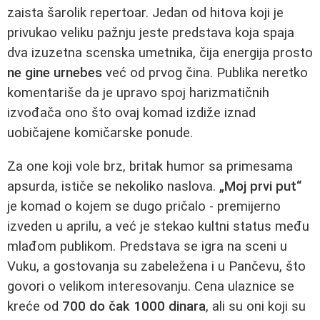
zaista šarolik repertoar. Jedan od hitova koji je
privukao veliku pažnju jeste predstava koja spaja
dva izuzetna scenska umetnika, čija energija prosto
ne gine urnebes
već od prvog čina. Publika neretko
komentariše da je upravo spoj harizmatičnih
izvođača ono što ovaj komad izdiže iznad
uobičajene komičarske ponude.
Za one koji vole brz, britak humor sa primesama
apsurda, ističe se nekoliko naslova.
„Moj prvi put“
je komad o kojem se dugo pričalo - premijerno
izveden u aprilu, a već je stekao kultni status među
mlađom publikom. Predstava se igra na sceni u
Vuku, a gostovanja su zabeležena i u Pančevu, što
govori o velikom interesovanju. Cena ulaznice se
kreće od
700 do čak 1000 dinara
, ali su oni koji su