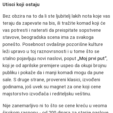
Utisci koji ostaju
Bez obzira na to da li ste ljubitelj lakih nota koje vas
teraju da zapevate na bis, ili tražite komad koji će
vas potresti i naterati da preispitate sopstvene
stavove, beogradska scena ima za svakoga
ponešto. Posebnost ovdašnje pozorišne kulture
leži upravo u toj raznovrsnosti i u tome što se
stalno pojavljuju novi naslovi, poput
„Moj prvi put“
,
koji je od aprilske premijere uspeo da okupi brojnu
publiku i pokaže da i manji komadi mogu da pune
sale. S druge strane, provereni klasici, izvođeni
godinama, još uvek su magnet za one koji cene
majstorstvo izvođača i rediteljsku veštinu.
Nije zanemarljivo ni to što se cene kreću u veoma
širokom rasponu - od 200 dinara za starije naslove