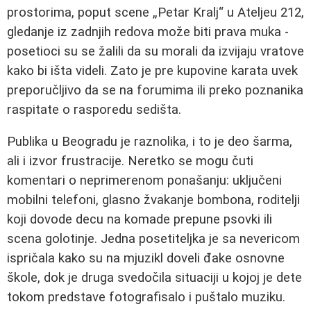
prostorima, poput scene „Petar Kralj“ u Ateljeu 212,
gledanje iz zadnjih redova može biti prava muka -
posetioci su se žalili da su morali da izvijaju vratove
kako bi išta videli. Zato je pre kupovine karata uvek
preporučljivo da se na forumima ili preko poznanika
raspitate o rasporedu sedišta.
Publika u Beogradu je raznolika, i to je deo šarma,
ali i izvor frustracije. Neretko se mogu čuti
komentari o neprimerenom ponašanju: uključeni
mobilni telefoni, glasno žvakanje bombona, roditelji
koji dovode decu na komade prepune psovki ili
scena golotinje. Jedna posetiteljka je sa nevericom
ispričala kako su na mjuzikl doveli đake osnovne
škole, dok je druga svedočila situaciji u kojoj je dete
tokom predstave fotografisalo i puštalo muziku.