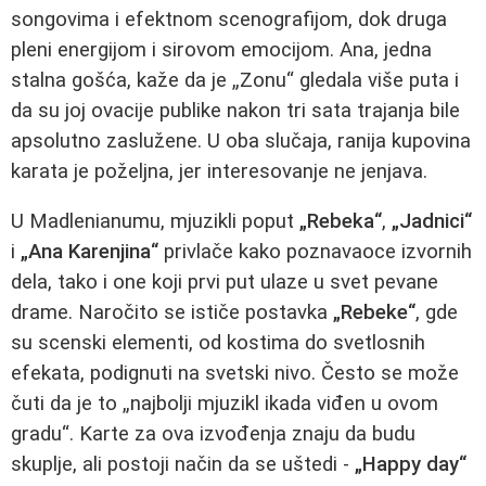
songovima i efektnom scenografijom, dok druga
pleni energijom i sirovom emocijom. Ana, jedna
stalna gošća, kaže da je „Zonu“ gledala više puta i
da su joj ovacije publike nakon tri sata trajanja bile
apsolutno zaslužene. U oba slučaja, ranija kupovina
karata je poželjna, jer interesovanje ne jenjava.
U Madlenianumu, mjuzikli poput
„Rebeka“
,
„Jadnici“
i
„Ana Karenjina“
privlače kako poznavaoce izvornih
dela, tako i one koji prvi put ulaze u svet pevane
drame. Naročito se ističe postavka
„Rebeke“
, gde
su scenski elementi, od kostima do svetlosnih
efekata, podignuti na svetski nivo. Često se može
čuti da je to „najbolji mjuzikl ikada viđen u ovom
gradu“. Karte za ova izvođenja znaju da budu
skuplje, ali postoji način da se uštedi -
„Happy day“