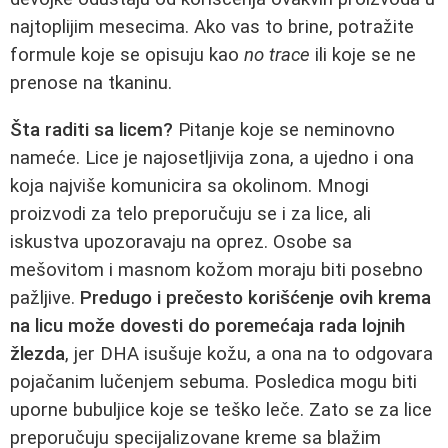
najtoplijim mesecima. Ako vas to brine, potražite
formule koje se opisuju kao
no trace
ili koje se ne
prenose na tkaninu.
Šta raditi sa licem?
Pitanje koje se neminovno
nameće. Lice je najosetljivija zona, a ujedno i ona
koja najviše komunicira sa okolinom. Mnogi
proizvodi za telo preporučuju se i za lice, ali
iskustva upozoravaju na oprez. Osobe sa
mešovitom i masnom kožom moraju biti posebno
pažljive.
Predugo i prečesto korišćenje ovih krema
na licu može dovesti do poremećaja rada lojnih
žlezda
, jer DHA isušuje kožu, a ona na to odgovara
pojačanim lučenjem sebuma. Posledica mogu biti
uporne bubuljice koje se teško leče. Zato se za lice
preporučuju specijalizovane kreme sa blažim