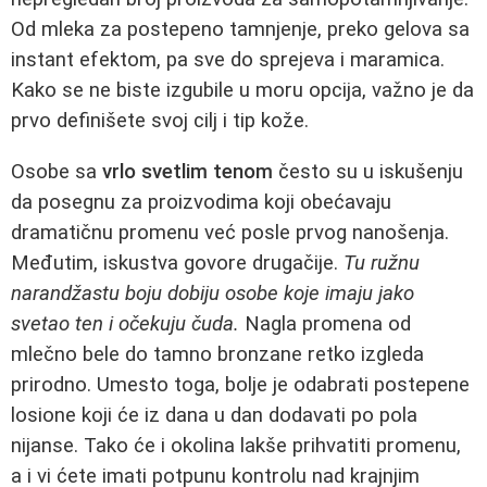
Od mleka za postepeno tamnjenje, preko gelova sa
instant efektom, pa sve do sprejeva i maramica.
Kako se ne biste izgubile u moru opcija, važno je da
prvo definišete svoj cilj i tip kože.
Osobe sa
vrlo svetlim tenom
često su u iskušenju
da posegnu za proizvodima koji obećavaju
dramatičnu promenu već posle prvog nanošenja.
Međutim, iskustva govore drugačije.
Tu ružnu
narandžastu boju dobiju osobe koje imaju jako
svetao ten i očekuju čuda.
Nagla promena od
mlečno bele do tamno bronzane retko izgleda
prirodno. Umesto toga, bolje je odabrati postepene
losione koji će iz dana u dan dodavati po pola
nijanse. Tako će i okolina lakše prihvatiti promenu,
a i vi ćete imati potpunu kontrolu nad krajnjim