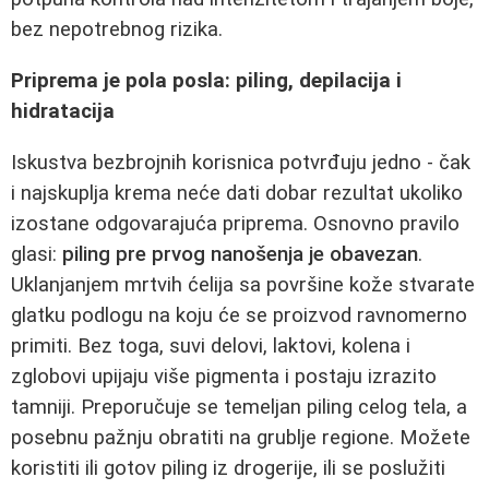
bez nepotrebnog rizika.
Priprema je pola posla: piling, depilacija i
hidratacija
Iskustva bezbrojnih korisnica potvrđuju jedno - čak
i najskuplja krema neće dati dobar rezultat ukoliko
izostane odgovarajuća priprema. Osnovno pravilo
glasi:
piling pre prvog nanošenja je obavezan
.
Uklanjanjem mrtvih ćelija sa površine kože stvarate
glatku podlogu na koju će se proizvod ravnomerno
primiti. Bez toga, suvi delovi, laktovi, kolena i
zglobovi upijaju više pigmenta i postaju izrazito
tamniji. Preporučuje se temeljan piling celog tela, a
posebnu pažnju obratiti na grublje regione. Možete
koristiti ili gotov piling iz drogerije, ili se poslužiti