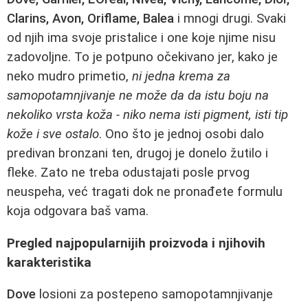
Clarins, Avon, Oriflame, Balea
i mnogi drugi. Svaki
od njih ima svoje pristalice i one koje njime nisu
zadovoljne. To je potpuno očekivano jer, kako je
neko mudro primetio,
ni jedna krema za
samopotamnjivanje ne može da da istu boju na
nekoliko vrsta koža - niko nema isti pigment, isti tip
kože i sve ostalo
. Ono što je jednoj osobi dalo
predivan bronzani ten, drugoj je donelo žutilo i
fleke. Zato ne treba odustajati posle prvog
neuspeha, već tragati dok ne pronađete formulu
koja odgovara baš vama.
Pregled najpopularnijih proizvoda i njihovih
karakteristika
Dove
losioni za postepeno samopotamnjivanje