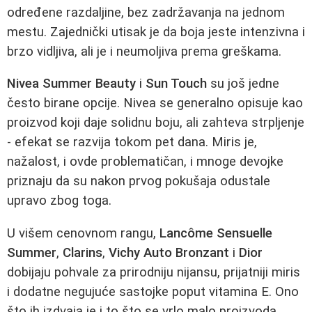
određene razdaljine, bez zadržavanja na jednom
mestu. Zajednički utisak je da boja jeste intenzivna i
brzo vidljiva, ali je i neumoljiva prema greškama.
Nivea Summer Beauty
i
Sun Touch
su još jedne
često birane opcije. Nivea se generalno opisuje kao
proizvod koji daje solidnu boju, ali zahteva strpljenje
- efekat se razvija tokom pet dana. Miris je,
nažalost, i ovde problematičan, i mnoge devojke
priznaju da su nakon prvog pokušaja odustale
upravo zbog toga.
U višem cenovnom rangu,
Lancôme Sensuelle
Summer
,
Clarins
,
Vichy Auto Bronzant
i
Dior
dobijaju pohvale za prirodniju nijansu, prijatniji miris
i dodatne negujuće sastojke poput vitamina E. Ono
što ih izdvaja je i to što se vrlo malo proizvoda