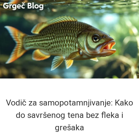
Vodič za samopotamnjivanje: Kako
do savršenog tena bez fleka i
grešaka