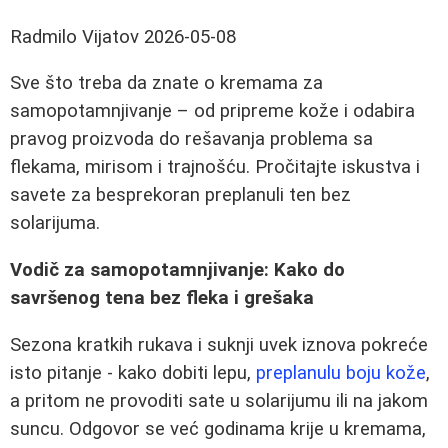
Radmilo Vijatov
2026-05-08
Sve što treba da znate o kremama za
samopotamnjivanje – od pripreme kože i odabira
pravog proizvoda do rešavanja problema sa
flekama, mirisom i trajnošću. Pročitajte iskustva i
savete za besprekoran preplanuli ten bez
solarijuma.
Vodič za samopotamnjivanje: Kako do
savršenog tena bez fleka i grešaka
Sezona kratkih rukava i suknji uvek iznova pokreće
isto pitanje - kako dobiti lepu,
preplanulu boju kože
,
a pritom ne provoditi sate u solarijumu ili na jakom
suncu. Odgovor se već godinama krije u kremama,