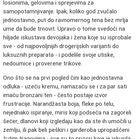
losionima, gelovima i sprejevima za
samopotamnjivanje. Ipak, koliko god zvučalo
jednostavno, put do ravnomernog tena bez mrlja
ume da bude trnovit. Upravo o tome svedoči na
hiljade iskustava devojaka i žena koje su isprobale
sve - od najpovoljnijih drogerijskih varijanti do
luksuznih preparata - i podelile svoje utiske,
nedoumice i proverene trikove.
Ono što se na prvi pogled čini kao jednostavna
odluka - uzeću kremu, namazaću se i za par sati
imaću bronzani ten - često postaje izvor
frustracije. Narandžasta boja, fleke po telu,
nejednako ispiranje, miris koji podseća na zagoreli
šećer, dlanovi koji izgledaju kao da ste ih umočili u
zemlju, ili pak beli peškiri i garderoba upropašćeni
žutim tragovima - sve su to prizori koje je iskusila