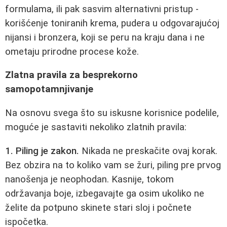
formulama, ili pak sasvim alternativni pristup -
korišćenje toniranih krema, pudera u odgovarajućoj
nijansi i bronzera, koji se peru na kraju dana i ne
ometaju prirodne procese kože.
Zlatna pravila za besprekorno
samopotamnjivanje
Na osnovu svega što su iskusne korisnice podelile,
moguće je sastaviti nekoliko zlatnih pravila:
1. Piling je zakon.
Nikada ne preskačite ovaj korak.
Bez obzira na to koliko vam se žuri, piling pre prvog
nanošenja je neophodan. Kasnije, tokom
održavanja boje, izbegavajte ga osim ukoliko ne
želite da potpuno skinete stari sloj i počnete
ispočetka.