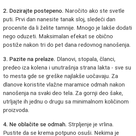
2. Dozirajte postepeno.
Naročito ako ste svetle
puti. Prvi dan nanesite tanak sloj, sledeći dan
procenite da li želite tamnije. Mnogo je lakše dodati
nego oduzeti. Maksimalan efekat se obično
postiže nakon tri do pet dana redovnog nanošenja.
3. Pazite na prelaze.
Dlanovi, stopala, članci,
predeo iza kolena i unutrašnja strana lakta - sve su
to mesta gde se greške najlakše uočavaju. Za
dlanove koristite vlažne maramice odmah nakon
nanošenja na svaki deo tela. Za gornji deo šake,
utrljajte ih jednu o drugu sa minimalnom količinom
proizvoda.
4. Ne oblačite se odmah.
Strpljenje je vrlina.
Pustite da se krema potpuno osuši. Nekima je