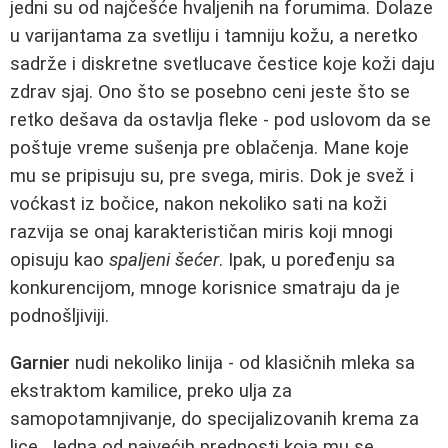
jedni su od najčešće hvaljenih na forumima. Dolaze
u varijantama za svetliju i tamniju kožu, a neretko
sadrže i diskretne svetlucave čestice koje koži daju
zdrav sjaj. Ono što se posebno ceni jeste što se
retko dešava da ostavlja fleke - pod uslovom da se
poštuje vreme sušenja pre oblačenja. Mane koje
mu se pripisuju su, pre svega, miris. Dok je svež i
voćkast iz bočice, nakon nekoliko sati na koži
razvija se onaj karakterističan miris koji mnogi
opisuju kao
spaljeni šećer
. Ipak, u poređenju sa
konkurencijom, mnoge korisnice smatraju da je
podnošljiviji.
Garnier
nudi nekoliko linija - od klasičnih mleka sa
ekstraktom kamilice, preko ulja za
samopotamnjivanje, do specijalizovanih krema za
lice. Jedna od najvećih prednosti koja mu se