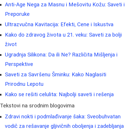
Anti-Age Nega za Masnu i Mešovitu Kožu: Saveti i
Preporuke
Ultrazvučna Kavitacija: Efekti, Cene i Iskustva
Kako do zdravog života u 21. veku: Saveti za bolji
život
Ugradnja Silikona: Da ili Ne? Različita Mišljenja i
Perspektive
Saveti za Savršenu Šminku: Kako Naglasiti
Prirodnu Lepotu
Kako se rešiti celulita: Najbolji saveti i rešenja
Tekstovi na srodnim blogovima
Zdravi nokti i podmlađivanje šaka: Sveobuhvatan
vodič za rešavanje gljivičnih oboljenja i zadebljanja