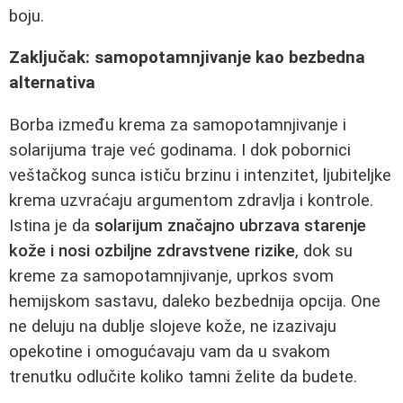
boju.
Zaključak: samopotamnjivanje kao bezbedna
alternativa
Borba između krema za samopotamnjivanje i
solarijuma traje već godinama. I dok pobornici
veštačkog sunca ističu brzinu i intenzitet, ljubiteljke
krema uzvraćaju argumentom zdravlja i kontrole.
Istina je da
solarijum značajno ubrzava starenje
kože i nosi ozbiljne zdravstvene rizike
, dok su
kreme za samopotamnjivanje, uprkos svom
hemijskom sastavu, daleko bezbednija opcija. One
ne deluju na dublje slojeve kože, ne izazivaju
opekotine i omogućavaju vam da u svakom
trenutku odlučite koliko tamni želite da budete.