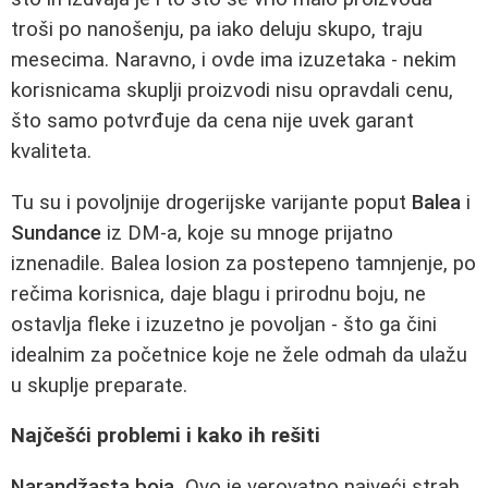
troši po nanošenju, pa iako deluju skupo, traju
mesecima. Naravno, i ovde ima izuzetaka - nekim
korisnicama skuplji proizvodi nisu opravdali cenu,
što samo potvrđuje da cena nije uvek garant
kvaliteta.
Tu su i povoljnije drogerijske varijante poput
Balea
i
Sundance
iz DM-a, koje su mnoge prijatno
iznenadile. Balea losion za postepeno tamnjenje, po
rečima korisnica, daje blagu i prirodnu boju, ne
ostavlja fleke i izuzetno je povoljan - što ga čini
idealnim za početnice koje ne žele odmah da ulažu
u skuplje preparate.
Najčešći problemi i kako ih rešiti
Narandžasta boja.
Ovo je verovatno najveći strah