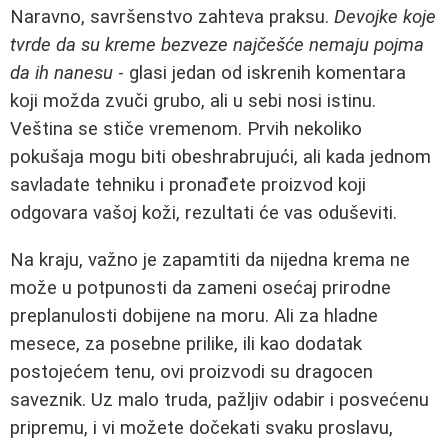
Naravno, savršenstvo zahteva praksu.
Devojke koje
tvrde da su kreme bezveze najčešće nemaju pojma
da ih nanesu
- glasi jedan od iskrenih komentara
koji možda zvuči grubo, ali u sebi nosi istinu.
Veština se stiče vremenom. Prvih nekoliko
pokušaja mogu biti obeshrabrujući, ali kada jednom
savladate tehniku i pronađete proizvod koji
odgovara vašoj koži, rezultati će vas oduševiti.
Na kraju, važno je zapamtiti da nijedna krema ne
može u potpunosti da zameni osećaj prirodne
preplanulosti dobijene na moru. Ali za hladne
mesece, za posebne prilike, ili kao dodatak
postojećem tenu, ovi proizvodi su dragocen
saveznik. Uz malo truda, pažljiv odabir i posvećenu
pripremu, i vi možete dočekati svaku proslavu,