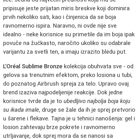
pripisuje jeste prijatan miris breskve koji dominira
prvih nekoliko sati, kao i činjenica da se boja
ravnomerno ispira. Naravno, ni ovde nije sve
idealno - neke korisnice su primetile da im boja ipak
povuče na žućkasto, naročito ukoliko su odabrale
varijantu za svetli ten, a imaju izrazito bledu put.
L'Oréal Sublime Bronze
kolekcija obuhvata sve - od
gelova sa trenutnim efektom, preko losiona u tubi,
do poznatog Airbrush spreja za telo. Upravo ovaj
brend izaziva najpodeljenije reakcije. Dok jedne
korisnice tvrde da je to
ubedljivo najbolja boja koju
su ikada imale
, druge se žale da ih je sprej pretvorio
u šarene i flekave. Tajna je u tehnici nanošenja: gel i
losion zahtevaju brze pokrete i ravnomerno
utrljavanje, dok sprej mora da se nanosi sa