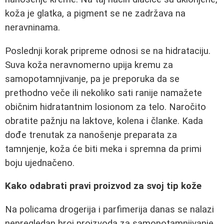
koža je glatka, a pigment se ne zadržava na
neravninama.
Poslednji korak pripreme odnosi se na hidrataciju.
Suva koža neravnomerno upija kremu za
samopotamnjivanje, pa je preporuka da se
prethodno veče ili nekoliko sati ranije namažete
običnim hidratantnim losionom za telo. Naročito
obratite pažnju na laktove, kolena i članke. Kada
dođe trenutak za nanošenje preparata za
tamnjenje, koža će biti meka i spremna da primi
boju ujednačeno.
Kako odabrati pravi proizvod za svoj tip kože
Na policama drogerija i parfimerija danas se nalazi
nepregledan broj proizvoda za samopotamnjivanje.