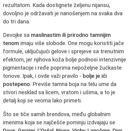
rezultatom. Kada dostignete željenu nijansu,
dovoljno je održavati je nanošenjem na svaka dva
do tri dana.
Devojke sa
maslinastim ili prirodno tamnijim
tenom
imaju više slobode. One mogu koristiti jače
formule, uključujući gelove i sprejeve sa trenutnim
efektom, jer njihova koža bolje podnosi intenzivnije
pigmentacije i ređe poprima nepoželjne žućkaste
tonove. Ipak, i ovde važi pravilo -
bolje je ići
postepeno
. Previše tamna boja na telu ume da
stvori nesklad sa licem, vratom i ušima, a to je
detalj koji se veoma lako primeti.
Što se tiče samih brendova, među globalnim
imenima koja se najčešće pominju izdvajaju se
Dove, Garnier, L'Oréal, Nivea, Vichy, Lancôme, Dior,