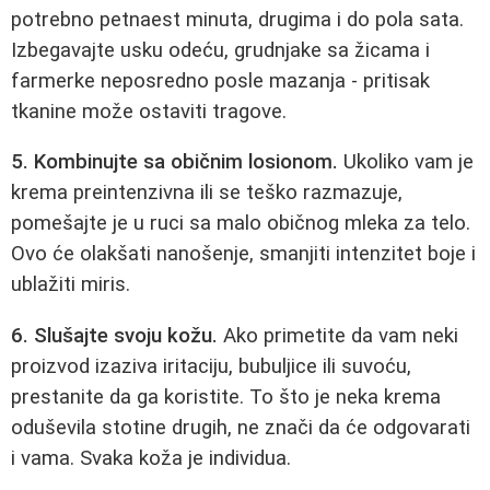
potrebno petnaest minuta, drugima i do pola sata.
Izbegavajte usku odeću, grudnjake sa žicama i
farmerke neposredno posle mazanja - pritisak
tkanine može ostaviti tragove.
5. Kombinujte sa običnim losionom.
Ukoliko vam je
krema preintenzivna ili se teško razmazuje,
pomešajte je u ruci sa malo običnog mleka za telo.
Ovo će olakšati nanošenje, smanjiti intenzitet boje i
ublažiti miris.
6. Slušajte svoju kožu.
Ako primetite da vam neki
proizvod izaziva iritaciju, bubuljice ili suvoću,
prestanite da ga koristite. To što je neka krema
oduševila stotine drugih, ne znači da će odgovarati
i vama. Svaka koža je individua.