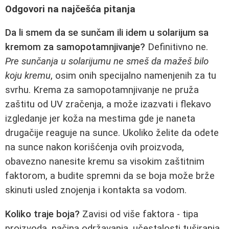
Odgovori na najčešća pitanja
Da li smem da se sunčam ili idem u solarijum sa
kremom za samopotamnjivanje?
Definitivno ne.
Pre sunčanja u solarijumu ne smeš da mažeš bilo
koju kremu
, osim onih specijalno namenjenih za tu
svrhu. Krema za samopotamnjivanje ne pruža
zaštitu od UV zračenja, a može izazvati i flekavo
izgledanje jer koža na mestima gde je naneta
drugačije reaguje na sunce. Ukoliko želite da odete
na sunce nakon korišćenja ovih proizvoda,
obavezno nanesite kremu sa visokim zaštitnim
faktorom, a budite spremni da se boja može brže
skinuti usled znojenja i kontakta sa vodom.
Koliko traje boja?
Zavisi od više faktora - tipa
proizvoda, načina održavanja, učestalosti tuširanja