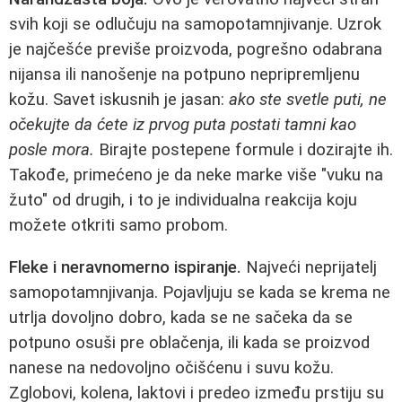
svih koji se odlučuju na samopotamnjivanje. Uzrok
je najčešće previše proizvoda, pogrešno odabrana
nijansa ili nanošenje na potpuno nepripremljenu
kožu. Savet iskusnih je jasan:
ako ste svetle puti, ne
očekujte da ćete iz prvog puta postati tamni kao
posle mora.
Birajte postepene formule i dozirajte ih.
Takođe, primećeno je da neke marke više "vuku na
žuto" od drugih, i to je individualna reakcija koju
možete otkriti samo probom.
Fleke i neravnomerno ispiranje.
Najveći neprijatelj
samopotamnjivanja. Pojavljuju se kada se krema ne
utrlja dovoljno dobro, kada se ne sačeka da se
potpuno osuši pre oblačenja, ili kada se proizvod
nanese na nedovoljno očišćenu i suvu kožu.
Zglobovi, kolena, laktovi i predeo između prstiju su