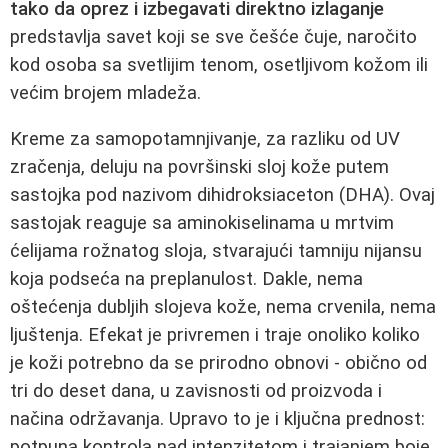
tako da oprez i izbegavati direktno izlaganje
predstavlja savet koji se sve češće čuje, naročito
kod osoba sa svetlijim tenom, osetljivom kožom ili
većim brojem mladeža.
Kreme za samopotamnjivanje, za razliku od UV
zračenja, deluju na površinski sloj kože putem
sastojka pod nazivom dihidroksiaceton (DHA). Ovaj
sastojak reaguje sa aminokiselinama u mrtvim
ćelijama rožnatog sloja, stvarajući tamniju nijansu
koja podseća na preplanulost. Dakle, nema
oštećenja dubljih slojeva kože, nema crvenila, nema
ljuštenja. Efekat je privremen i traje onoliko koliko
je koži potrebno da se prirodno obnovi - obično od
tri do deset dana, u zavisnosti od proizvoda i
načina održavanja. Upravo to je i ključna prednost:
potpuna kontrola nad intenzitetom i trajanjem boje,