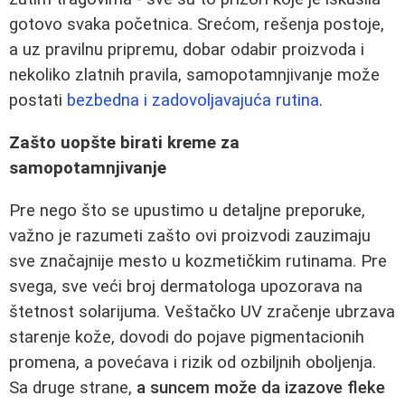
gotovo svaka početnica. Srećom, rešenja postoje,
a uz pravilnu pripremu, dobar odabir proizvoda i
nekoliko zlatnih pravila, samopotamnjivanje može
postati
bezbedna i zadovoljavajuća rutina
.
Zašto uopšte birati kreme za
samopotamnjivanje
Pre nego što se upustimo u detaljne preporuke,
važno je razumeti zašto ovi proizvodi zauzimaju
sve značajnije mesto u kozmetičkim rutinama. Pre
svega, sve veći broj dermatologa upozorava na
štetnost solarijuma. Veštačko UV zračenje ubrzava
starenje kože, dovodi do pojave pigmentacionih
promena, a povećava i rizik od ozbiljnih oboljenja.
Sa druge strane,
a suncem može da izazove fleke