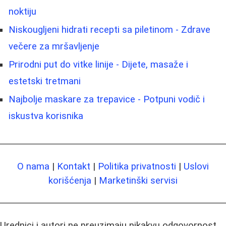
noktiju
Niskougljeni hidrati recepti sa piletinom - Zdrave
večere za mršavljenje
Prirodni put do vitke linije - Dijete, masaže i
estetski tretmani
Najbolje maskare za trepavice - Potpuni vodič i
iskustva korisnika
O nama
|
Kontakt
|
Politika privatnosti
|
Uslovi
korišćenja
|
Marketinški servisi
Urednici i autori ne preuzimaju nikakvu odgovornost