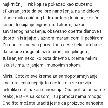
najkritičniji. Trik koji se pokazao kao izuzetno
efikasan jeste da se, pre nanošenja, na te delove
stane malo običnog hidratantnog losiona, koji će
smanjiti upijanje pigmenta. Takođe, nakon
završenog nanošenja, obavezno operite dlanove i
dobro ih istrljajte vlažnom maramicom ili peškirom.
Za one kojima se i pored toga dese fleke, uteha je
da se one mogu ublažiti temeljnim pilingom,
tuširanjem nekoliko puta dnevno i, prema nekim
iskustvima, trljanjem limunovim sokom.
Miris.
Gotovo sve kreme za samopotamnjivanje
imaju tu jednu neprijatnu notu koja se razvija
nekoliko sati nakon nanošenja. Ona potiče od same
reakcije DHA sa kožom, i tu pomoći nema mnogo.
Ono što možete uraditi jeste da proizvod nanosite