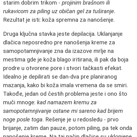
starim dobrim trikom -
projinim brašnom ili
rukavicom za piling uz običan gel za tuširanje
.
Rezultat je isti: koža spremna za nanošenje.
Druga ključna stavka jeste depilacija. Uklanjanje
dlačica neposredno pre nanošenja kreme za
samopotamnjivanje zna da izazove mrlje na
mestima gde je koža blago iritirana, ili pak da boja
prodre u otvorene pore i stvori tačkasti efekat.
Idealno je depilirati se dan-dva pre planiranog
mazanja, kako bi koža imala vremena da se smiri.
Takođe, jedan od čestih problema jeste i ono što
muči mnoge:
kad namazem kremu za
samopotamnjivanje ostane mi sareno kad brijem
noge posle toga
. Rešenje je u redosledu - prvo
brijanje, zatim dan pauze, potom piling, pa tek onda
nanošenje kreme. Na taj način dlačice su uklonjene,