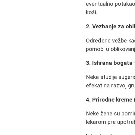
eventualno potakao r
koži.
2. Vezbanje za obl
Određene vežbe kao 
pomoći u oblikovanju
3. Ishrana bogata
Neke studije sugeri
efekat na razvoj gr
4. Prirodne kreme
Neke žene su pominja
lekarom pre upotreb