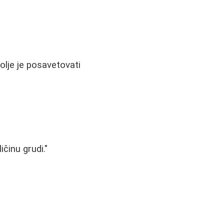
lje je posavetovati
činu grudi."