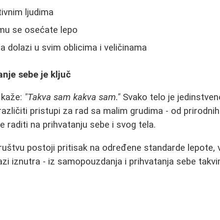
tivnim ljudima
mu se osećate lepo
a dolazi u svim oblicima i veličinama
nje sebe je ključ
 kaže:
"Takva sam kakva sam."
Svako telo je jedinstveno
različiti pristupi za rad sa malim grudima - od prirod
je raditi na prihvatanju sebe i svog tela.
uštvu postoji pritisak na određene standarde lepote, 
azi iznutra - iz samopouzdanja i prihvatanja sebe takvi