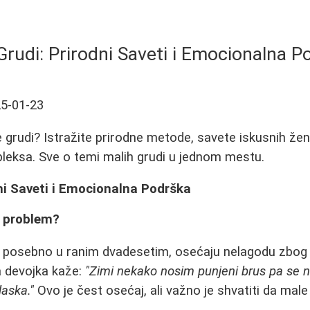
Grudi: Prirodni Saveti i Emocionalna P
5-01-23
 grudi? Istražite prirodne metode, savete iskusnih žena
leksa. Sve o temi malih grudi u jednom mestu.
ni Saveti i Emocionalna Podrška
i problem?
posebno u ranim dvadesetim, osećaju nelagodu zbog v
a devojka kaže:
"Zimi nekako nosim punjeni brus pa se ne 
daska."
Ovo je čest osećaj, ali važno je shvatiti da male