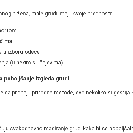
nogih žena, male grudi imaju svoje prednosti:
sportom
eđima
a u izboru odeće
jenja (u nekim slučajevima)
 poboljšanje izgleda grudi
le da probaju prirodne metode, evo nekoliko sugestija k
ju svakodnevno masiranje grudi kako bi se poboljšala c