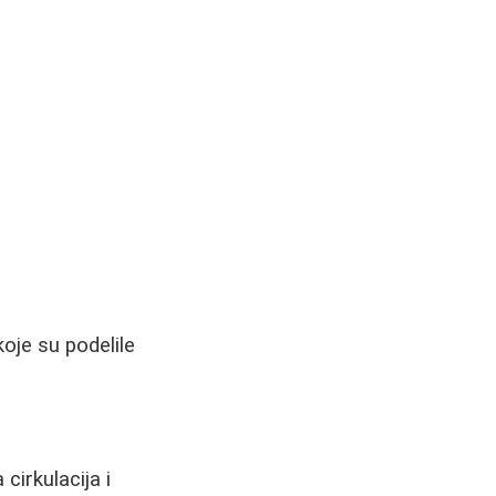
oje su podelile
irkulacija i