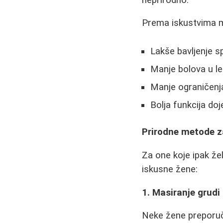
Prema iskustvima m
Lakše bavljenje 
Manje bolova u l
Manje ograničenj
Bolja funkcija do
Prirodne metode za
Za one koje ipak že
iskusne žene:
1. Masiranje grudi
Neke žene preporuču