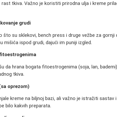
ast tkiva. Važno je koristiti prirodna ulja i kreme pril
ikovanje grudi
što su sklekovi, bench press i druge vežbe za gornji
 mišića ispod grudi, dajući im puniji izgled.
 fitoestrogenima
šu da hrana bogata fitoestrogenima (soja, lan, bademi
udnog tkiva.
 (sa oprezom)
le kreme na biljnoj bazi, ali važno je istražiti sastav 
e bilo kakvih preparata.