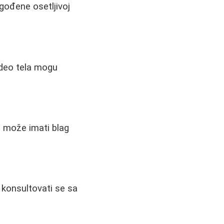
agođene osetljivoj
 deo tela mogu
) može imati blag
i konsultovati se sa