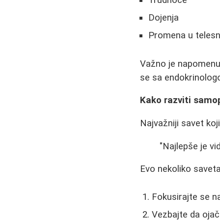
Trudnoće
Dojenja
Promena u telesno
Važno je napomenuti
se sa endokrinolog
Kako razviti samo
Najvažniji savet koj
"Najlepše je vi
Evo nekoliko savet
Fokusirajte se n
Vezbajte da ojač