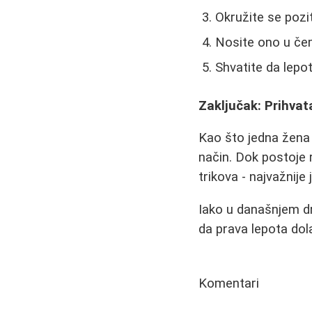
Okružite se pozi
Nosite ono u če
Shvatite da lepot
Zaključak: Prihvata
Kao što jedna žena
način. Dok postoje 
trikova - najvažnije 
Iako u današnjem dr
da prava lepota dol
Komentari