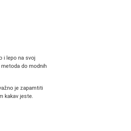
 i lepo na svoj
nih metoda do modnih
važno je zapamtiti
m kakav jeste.