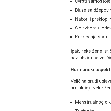
Čvrsti samostojeć
Bluze sa džepovi
Nabori i preklopi
Slojevitost u ode
Koriscenje šara i
Ipak, neke žene isti
bez obzira na veliči
Hormonski aspekti 
Veličina grudi ugl
prolaktin). Neke ž
Menstrualnog cik