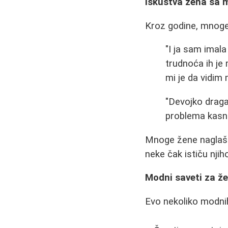
Iskustva žena sa 
Kroz godine, mnoge 
"I ja sam imal
trudnoća ih je 
mi je da vidim 
"Devojko draga
problema kasni
Mnoge žene naglaša
neke čak ističu njih
Modni saveti za ž
Evo nekoliko modnih