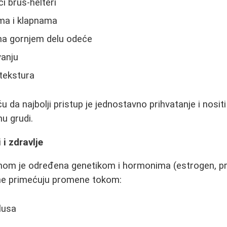
i brus-helteri
ma i klapnama
 na gornjem delu odeće
vanju
 tekstura
ču da najbolji pristup je jednostavno prihvatanje i nosit
nu grudi.
i zdravlje
avnom je određena genetikom i hormonima (estrogen, p
ene primećuju promene tokom:
lusa