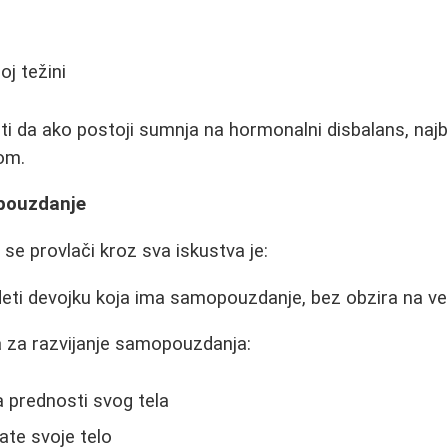
j težini
 da ako postoji sumnja na hormonalni disbalans, najbo
om.
pouzdanje
i se provlači kroz sva iskustva je:
deti devojku koja ima samopouzdanje, bez obzira na veli
a za razvijanje samopouzdanja:
a prednosti svog tela
ate svoje telo