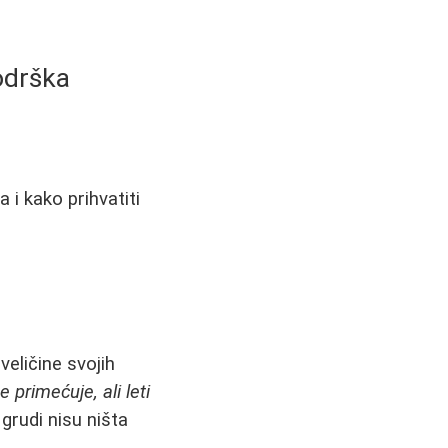
odrška
 i kako prihvatiti
eličine svojih
primećuje, ali leti
 grudi nisu ništa