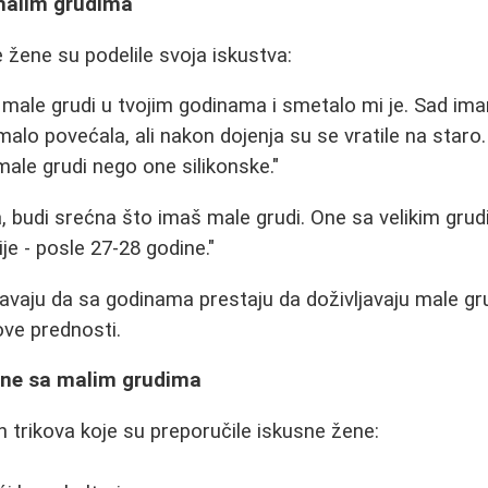
malim grudima
žene su podelile svoja iskustva:
a male grudi u tvojim godinama i smetalo mi je. Sad im
malo povećala, ali nakon dojenja su se vratile na staro.
male grudi nego one silikonske."
, budi srećna što imaš male grudi. One sa velikim grud
je - posle 27-28 godine."
vaju da sa godinama prestaju da doživljavaju male gru
ove prednosti.
ene sa malim grudima
 trikova koje su preporučile iskusne žene: