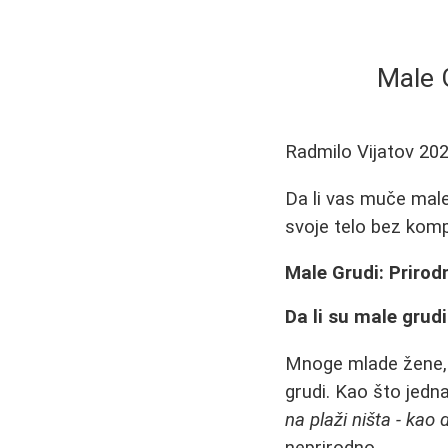
Male 
Radmilo Vijatov
202
Da li vas muče male
svoje telo bez komp
Male Grudi: Prirod
Da li su male grud
Mnoge mlade žene, 
grudi. Kao što jedn
na plaži ništa - kao 
neprirodno.