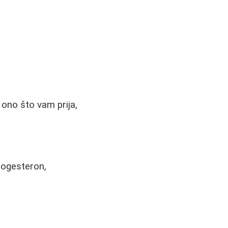
i ono što vam prija,
rogesteron,