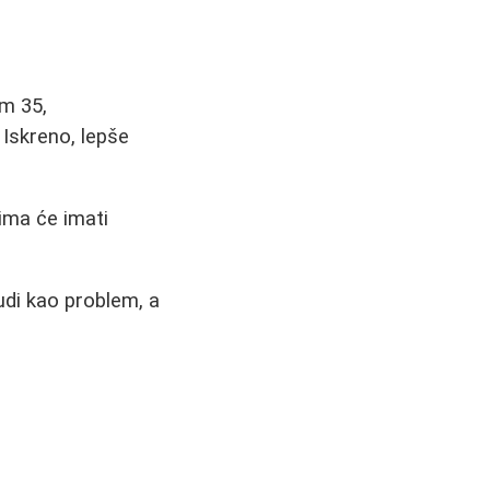
am 35,
 Iskreno, lepše
ima će imati
di kao problem, a