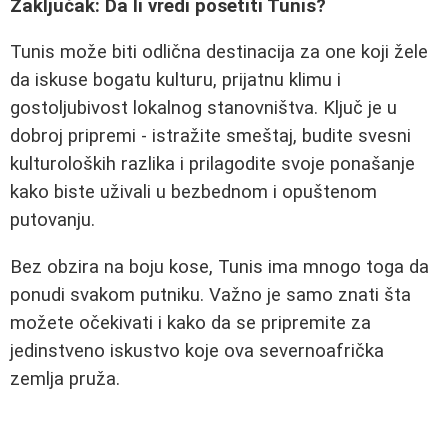
Zaključak: Da li vredi posetiti Tunis?
Tunis može biti odlična destinacija za one koji žele
da iskuse bogatu kulturu, prijatnu klimu i
gostoljubivost lokalnog stanovništva. Ključ je u
dobroj pripremi - istražite smeštaj, budite svesni
kulturoloških razlika i prilagodite svoje ponašanje
kako biste uživali u bezbednom i opuštenom
putovanju.
Bez obzira na boju kose, Tunis ima mnogo toga da
ponudi svakom putniku. Važno je samo znati šta
možete očekivati i kako da se pripremite za
jedinstveno iskustvo koje ova severnoafrička
zemlja pruža.