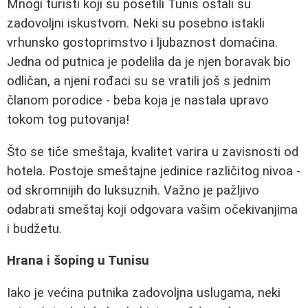
Mnogi turisti koji su posetili Tunis ostali su
zadovoljni iskustvom. Neki su posebno istakli
vrhunsko gostoprimstvo i ljubaznost domaćina.
Jedna od putnica je podelila da je njen boravak bio
odličan, a njeni rođaci su se vratili još s jednim
članom porodice - beba koja je nastala upravo
tokom tog putovanja!
Što se tiče smeštaja, kvalitet varira u zavisnosti od
hotela. Postoje smeštajne jedinice različitog nivoa -
od skromnijih do luksuznih. Važno je pažljivo
odabrati smeštaj koji odgovara vašim očekivanjima
i budžetu.
Hrana i šoping u Tunisu
Iako je većina putnika zadovoljna uslugama, neki