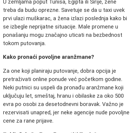
U zemljama poput Tunisa, Egipta ili Sirije, žene
treba da budu oprezne. Savetuje se da u taxi uvek
prvi ulazi muškarac, a žena izlazi poslednja kako bi
se izbegle neprijatne situacije. Male promene u
ponašanju mogu značajno uticati na bezbednost
tokom putovanja.
Kako pronaći povoljne aranžmane?
Za one koji planiraju putovanje, dobra opcija je
pretraživati online ponude već početkom godine.
Neki putnici su uspeli da pronađu aranžmane koji
uključuju let, smeštaj, hranu i obilaske za oko 500
evra po osobi za desetodnevni boravak. Važno je
rezervisati unapred, jer neke agencije nude povoljne
cene za rane prijave.