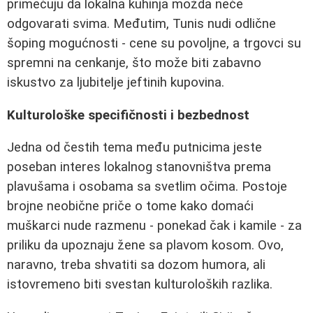
primećuju da lokalna kuhinja možda neće
odgovarati svima. Međutim, Tunis nudi odlične
šoping mogućnosti - cene su povoljne, a trgovci su
spremni na cenkanje, što može biti zabavno
iskustvo za ljubitelje jeftinih kupovina.
Kulturološke specifičnosti i bezbednost
Jedna od čestih tema među putnicima jeste
poseban interes lokalnog stanovništva prema
plavušama i osobama sa svetlim očima. Postoje
brojne neobične priče o tome kako domaći
muškarci nude razmenu - ponekad čak i kamile - za
priliku da upoznaju žene sa plavom kosom. Ovo,
naravno, treba shvatiti sa dozom humora, ali
istovremeno biti svestan kulturoloških razlika.