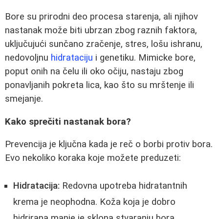
Bore su prirodni deo procesa starenja, ali njihov
nastanak može biti ubrzan zbog raznih faktora,
uključujući sunčano zračenje, stres, lošu ishranu,
nedovoljnu
hidrataciju
i genetiku. Mimicke bore,
poput onih na čelu ili oko očiju, nastaju zbog
ponavljanih pokreta lica, kao što su mrštenje ili
smejanje.
Kako sprečiti nastanak bora?
Prevencija je ključna kada je reč o borbi protiv bora.
Evo nekoliko koraka koje možete preduzeti:
Hidratacija:
Redovna upotreba hidratantnih
krema je neophodna. Koža koja je dobro
hidrirana manje je sklona stvaranju bora.