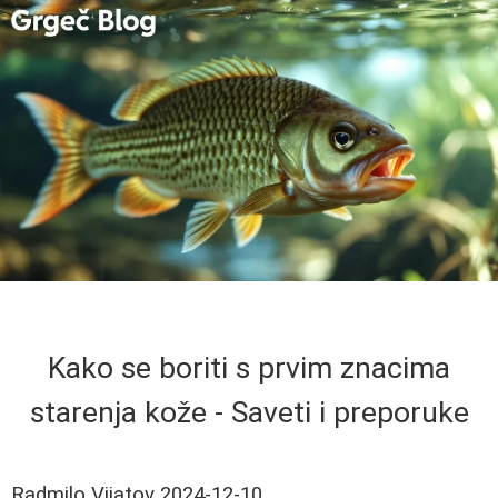
Kako se boriti s prvim znacima
starenja kože - Saveti i preporuke
Radmilo Vijatov
2024-12-10