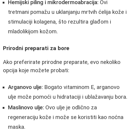
Hemijski piling i mikrodermoabracija:
Ovi
tretmani pomažu u uklanjanju mrtvih ćelija kože i
stimulaciji kolagena, što rezultira glađom i
mladolikijom kožom.
Prirodni preparati za bore
Ako preferirate prirodne preparate, evo nekoliko
opcija koje možete probati:
Arganovo ulje:
Bogato vitaminom E, arganovo
ulje može pomoći u hidrataciji i ublažavanju bora.
Maslinovo ulje:
Ovo ulje je odlično za
regeneraciju kože i može se koristiti kao noćna
maska.