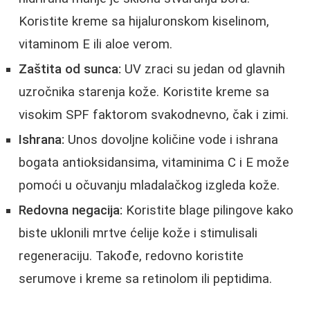
Koristite kreme sa hijaluronskom kiselinom,
vitaminom E ili aloe verom.
Zaštita od sunca:
UV zraci su jedan od glavnih
uzročnika starenja kože. Koristite kreme sa
visokim SPF faktorom svakodnevno, čak i zimi.
Ishrana:
Unos dovoljne količine vode i ishrana
bogata antioksidansima, vitaminima C i E može
pomoći u očuvanju mladalačkog izgleda kože.
Redovna negacija:
Koristite blage pilingove kako
biste uklonili mrtve ćelije kože i stimulisali
regeneraciju. Takođe, redovno koristite
serumove i kreme sa retinolom ili peptidima.