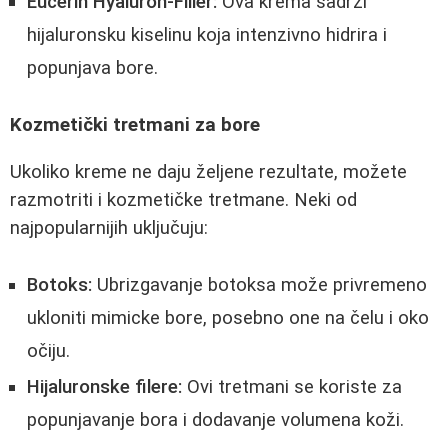
Eucerin Hyaluron-Filler:
Ova krema sadrži
hijaluronsku kiselinu koja intenzivno hidrira i
popunjava bore.
Kozmetički tretmani za bore
Ukoliko kreme ne daju željene rezultate, možete
razmotriti i kozmetičke tretmane. Neki od
najpopularnijih uključuju:
Botoks:
Ubrizgavanje botoksa može privremeno
ukloniti mimicke bore, posebno one na čelu i oko
očiju.
Hijaluronske filere:
Ovi tretmani se koriste za
popunjavanje bora i dodavanje volumena koži.