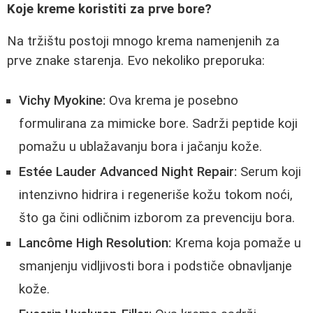
Koje kreme koristiti za prve bore?
Na tržištu postoji mnogo krema namenjenih za
prve znake starenja. Evo nekoliko preporuka:
Vichy Myokine:
Ova krema je posebno
formulirana za mimicke bore. Sadrži peptide koji
pomažu u ublažavanju bora i jačanju kože.
Estée Lauder Advanced Night Repair:
Serum koji
intenzivno hidrira i regeneriše kožu tokom noći,
što ga čini odličnim izborom za prevenciju bora.
Lancôme High Resolution:
Krema koja pomaže u
smanjenju vidljivosti bora i podstiče obnavljanje
kože.