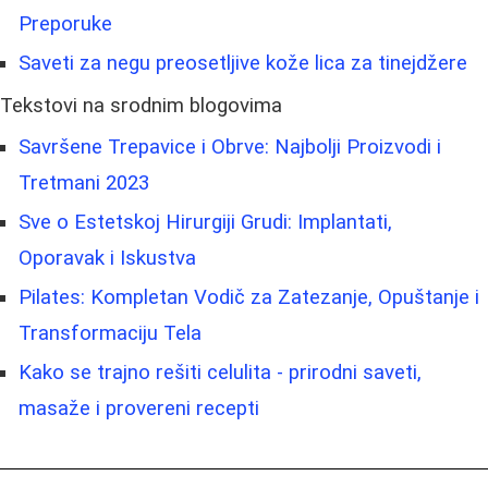
Preporuke
Saveti za negu preosetljive kože lica za tinejdžere
Tekstovi na srodnim blogovima
Savršene Trepavice i Obrve: Najbolji Proizvodi i
Tretmani 2023
Sve o Estetskoj Hirurgiji Grudi: Implantati,
Oporavak i Iskustva
Pilates: Kompletan Vodič za Zatezanje, Opuštanje i
Transformaciju Tela
Kako se trajno rešiti celulita - prirodni saveti,
masaže i provereni recepti