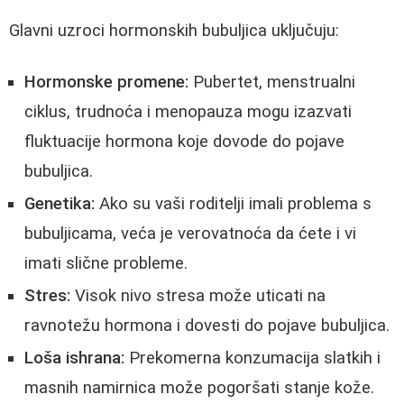
Glavni uzroci hormonskih bubuljica uključuju:
Hormonske promene:
Pubertet, menstrualni
ciklus, trudnoća i menopauza mogu izazvati
fluktuacije hormona koje dovode do pojave
bubuljica.
Genetika:
Ako su vaši roditelji imali problema s
bubuljicama, veća je verovatnoća da ćete i vi
imati slične probleme.
Stres:
Visok nivo stresa može uticati na
ravnotežu hormona i dovesti do pojave bubuljica.
Loša ishrana:
Prekomerna konzumacija slatkih i
masnih namirnica može pogoršati stanje kože.