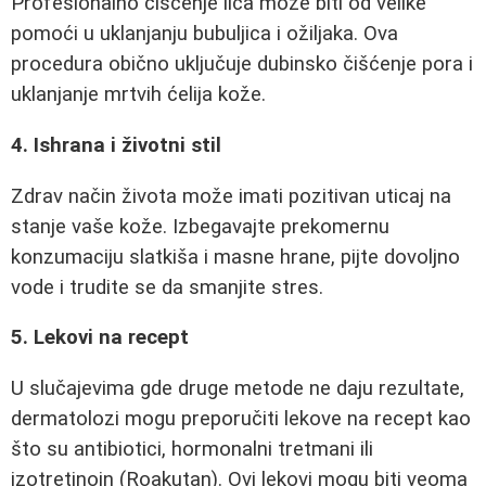
Profesionalno čišćenje lica može biti od velike
pomoći u uklanjanju bubuljica i ožiljaka. Ova
procedura obično uključuje dubinsko čišćenje pora i
uklanjanje mrtvih ćelija kože.
4. Ishrana i životni stil
Zdrav način života može imati pozitivan uticaj na
stanje vaše kože. Izbegavajte prekomernu
konzumaciju slatkiša i masne hrane, pijte dovoljno
vode i trudite se da smanjite stres.
5. Lekovi na recept
U slučajevima gde druge metode ne daju rezultate,
dermatolozi mogu preporučiti lekove na recept kao
što su antibiotici, hormonalni tretmani ili
izotretinoin (Roakutan). Ovi lekovi mogu biti veoma