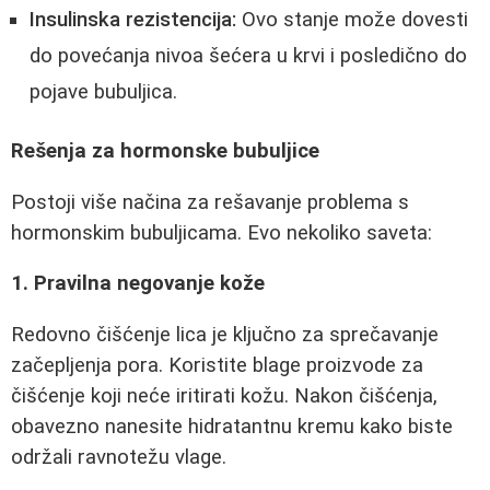
Insulinska rezistencija:
Ovo stanje može dovesti
do povećanja nivoa šećera u krvi i posledično do
pojave bubuljica.
Rešenja za hormonske bubuljice
Postoji više načina za rešavanje problema s
hormonskim bubuljicama. Evo nekoliko saveta:
1. Pravilna negovanje kože
Redovno čišćenje lica je ključno za sprečavanje
začepljenja pora. Koristite blage proizvode za
čišćenje koji neće iritirati kožu. Nakon čišćenja,
obavezno nanesite hidratantnu kremu kako biste
održali ravnotežu vlage.