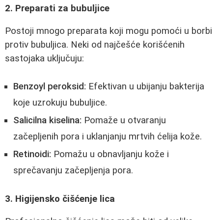
2. Preparati za bubuljice
Postoji mnogo preparata koji mogu pomoći u borbi
protiv bubuljica. Neki od najčešće korišćenih
sastojaka uključuju:
Benzoyl peroksid:
Efektivan u ubijanju bakterija
koje uzrokuju bubuljice.
Salicilna kiselina:
Pomaže u otvaranju
začepljenih pora i uklanjanju mrtvih ćelija kože.
Retinoidi:
Pomažu u obnavljanju kože i
sprečavanju začepljenja pora.
3. Higijensko čišćenje lica