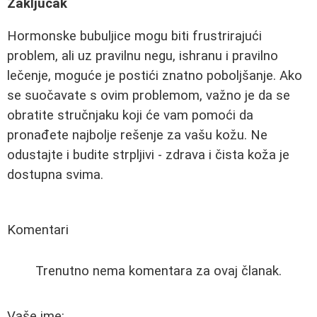
Zaključak
Hormonske bubuljice mogu biti frustrirajući
problem, ali uz pravilnu negu, ishranu i pravilno
lečenje, moguće je postići znatno poboljšanje. Ako
se suočavate s ovim problemom, važno je da se
obratite stručnjaku koji će vam pomoći da
pronađete najbolje rešenje za vašu kožu. Ne
odustajte i budite strpljivi - zdrava i čista koža je
dostupna svima.
Komentari
Trenutno nema komentara za ovaj članak.
Vaše ime: