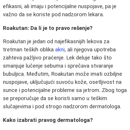
efikasni, ali imaju i potencijalne nuspojave, pa je
važno da se koriste pod nadzorom lekara.
Roakutan: Da li je to pravo rešenje?
Roakutan je jedan od najefikasnijih lekova za
tretman teških oblika
akni
, ali njegova upotreba
zahteva pažljivo praćenje. Lek deluje tako što
smanjuje lučenje sebuma i sprečava stvaranje
bubuljica. Međutim, Roakutan može imati ozbiljne
nuspojave, uključujući suvoću kože, osetljivost na
sunce i potencijalne probleme sa jetrom. Zbog toga
se preporučuje da se koristi samo u teškim
slučajevima i pod strogo nadzorom dermatologa.
Kako izabrati pravog dermatologa?