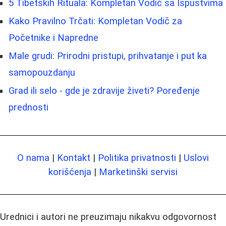
5 Tibetskih Rituala: Kompletan Vodič sa Ispustvima
Kako Pravilno Trčati: Kompletan Vodič za
Početnike i Napredne
Male grudi: Prirodni pristupi, prihvatanje i put ka
samopouzdanju
Grad ili selo - gde je zdravije živeti? Poređenje
prednosti
O nama
|
Kontakt
|
Politika privatnosti
|
Uslovi
korišćenja
|
Marketinški servisi
Urednici i autori ne preuzimaju nikakvu odgovornost