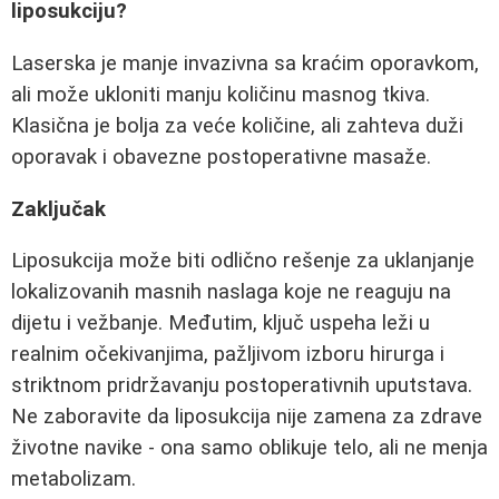
liposukciju?
Laserska je manje invazivna sa kraćim oporavkom,
ali može ukloniti manju količinu masnog tkiva.
Klasična je bolja za veće količine, ali zahteva duži
oporavak i obavezne postoperativne masaže.
Zaključak
Liposukcija može biti odlično rešenje za uklanjanje
lokalizovanih masnih naslaga koje ne reaguju na
dijetu i vežbanje. Međutim, ključ uspeha leži u
realnim očekivanjima, pažljivom izboru hirurga i
striktnom pridržavanju postoperativnih uputstava.
Ne zaboravite da liposukcija nije zamena za zdrave
životne navike - ona samo oblikuje telo, ali ne menja
metabolizam.