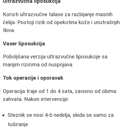
Ultrazvučna liposukcija
Koristi ultrazvučne talase za razbijanje masnih
ćelija. Postoji rizik od opekotina kože i unutrašnjih
tkiva.
Vaser liposukcija
Poboljšana verzija ultrazvučne liposukcije sa
manjim rizicima od nuspojava.
Tok operacije i oporavak
Operacija traje od 1 do 4 sata, zavisno od obima
zahvata. Nakon intervencije:
Steznik se nosi 4-6 nedelja, skida se samo za
tuširanje