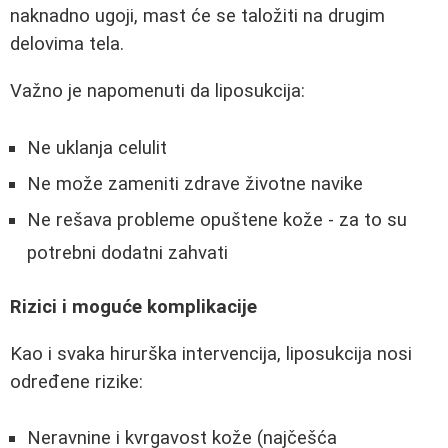
naknadno ugoji, mast će se taložiti na drugim
delovima tela.
Važno je napomenuti da liposukcija:
Ne uklanja celulit
Ne može zameniti zdrave životne navike
Ne rešava probleme opuštene kože - za to su
potrebni dodatni zahvati
Rizici i moguće komplikacije
Kao i svaka hirurška intervencija, liposukcija nosi
određene rizike:
Neravnine i kvrgavost kože (najčešća