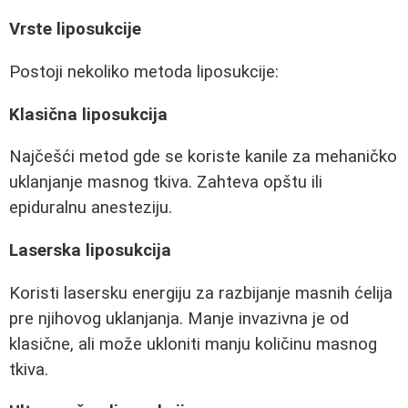
Vrste liposukcije
Postoji nekoliko metoda liposukcije:
Klasična liposukcija
Najčešći metod gde se koriste kanile za mehaničko
uklanjanje masnog tkiva. Zahteva opštu ili
epiduralnu anesteziju.
Laserska liposukcija
Koristi lasersku energiju za razbijanje masnih ćelija
pre njihovog uklanjanja. Manje invazivna je od
klasične, ali može ukloniti manju količinu masnog
tkiva.