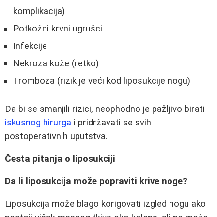
komplikacija)
Potkožni krvni ugrušci
Infekcije
Nekroza kože (retko)
Tromboza (rizik je veći kod liposukcije nogu)
Da bi se smanjili rizici, neophodno je pažljivo birati
iskusnog hirurga
i pridržavati se svih
postoperativnih uputstva.
Česta pitanja o liposukciji
Da li liposukcija može popraviti krive noge?
Liposukcija može blago korigovati izgled nogu ako