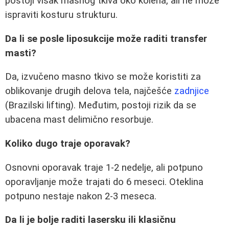
postoji višak masnog tkiva oko kolena, ali ne može
ispraviti kosturu strukturu.
Da li se posle liposukcije može raditi transfer
masti?
Da, izvučeno masno tkivo se može koristiti za
oblikovanje drugih delova tela, najčešće
zadnjice
(Brazilski lifting). Međutim, postoji rizik da se
ubacena mast delimično resorbuje.
Koliko dugo traje oporavak?
Osnovni oporavak traje 1-2 nedelje, ali potpuno
oporavljanje može trajati do 6 meseci. Oteklina
potpuno nestaje nakon 2-3 meseca.
Da li je bolje raditi lasersku ili klasičnu