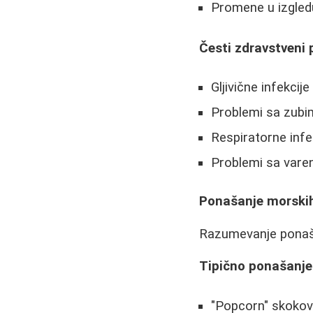
Promene u izgled
Česti zdravstveni 
Gljivične infekcij
Problemi sa zubim
Respiratorne infe
Problemi sa vare
Ponašanje morskih
Razumevanje ponaša
Tipično ponašanje
"Popcorn" skokovi