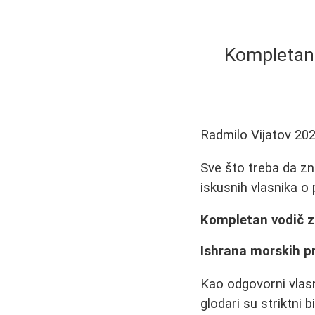
Kompletan 
Radmilo Vijatov
202
Sve što treba da zn
iskusnih vlasnika o 
Kompletan vodič z
Ishrana morskih pr
Kao odgovorni vlasni
glodari su striktni 