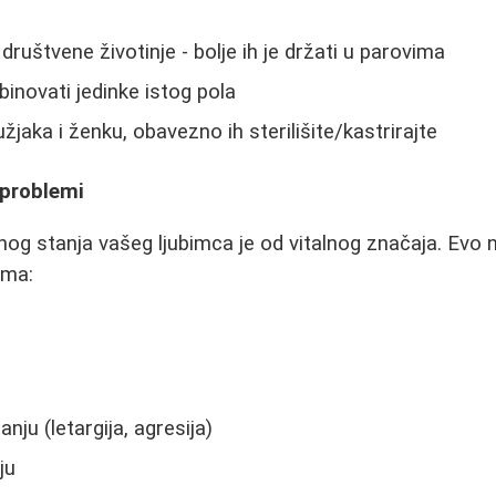
društvene životinje - bolje ih je držati u parovima
inovati jedinke istog pola
žjaka i ženku, obavezno ih sterilišite/kastrirajte
 problemi
og stanja vašeg ljubimca je od vitalnog značaja. Evo 
ema:
ju (letargija, agresija)
ju