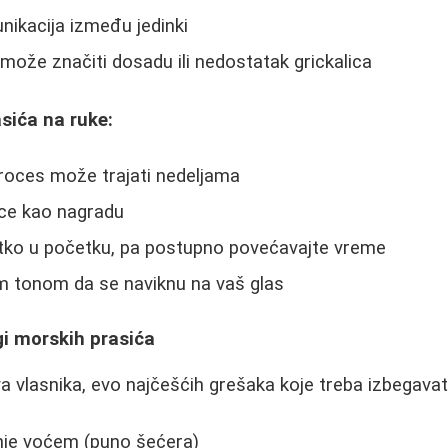
nikacija između jedinki
 može značiti dosadu ili nedostatak grickalica
asića na ruke:
 proces može trajati nedeljama
ice kao nagradu
ratko u početku, pa postupno povećavajte vreme
im tonom da se naviknu na vaš glas
gi morskih prasića
 vlasnika, evo najčešćih grešaka koje treba izbegavati
nje voćem (puno šećera)