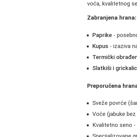
voća, kvalitetnog se
Zabranjena hrana:
Paprike
- posebno
Kupus
- izaziva n
Termički obrađe
Slatkiši i grickali
Preporučena hrana
Sveže povrće (ša
Voće (jabuke bez 
Kvalitetno seno 
Specijalizovane 