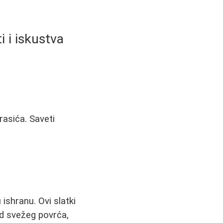
 i iskustva
rasića. Saveti
ishranu. Ovi slatki
 od svežeg povrća,