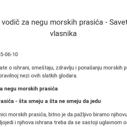
vodič za negu morskih prasića - Saveti
vlasnika
5-06-10
ate o ishrani, smeštaju, zdravlju i ponašanju morskih p
pravilnoj nezi ovih slatkih glodara.
a negu morskih prasića
asića - šta smeju a šta ne smeju da jedu
ci morskih prasića, bitno je da pažljivo biramo njihovu 
biljojedi i njihova ishrana treba da se sastoji uglavnom