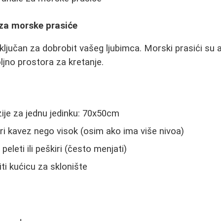
za morske prasiće
ključan za dobrobit vašeg ljubimca. Morski prasići su a
ljno prostora za kretanje.
ije za jednu jedinku: 70x50cm
širi kavez nego visok (osim ako ima više nivoa)
 peleti ili peškiri (često menjati)
i kućicu za sklonište