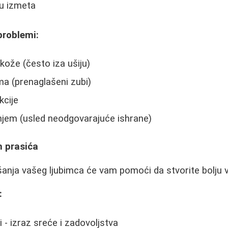
u izmeta
problemi:
e kože (često iza ušiju)
a (prenaglašeni zubi)
kcije
njem (usled neodgovarajuće ishrane)
 prasića
nja vašeg ljubimca će vam pomoći da stvorite bolju v
:
 - izraz sreće i zadovoljstva