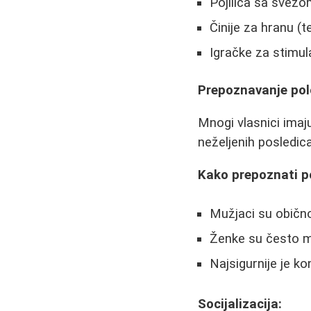
Pojilica sa svež
Činije za hranu (
Igračke za stimulac
Prepoznavanje polo
Mnogi vlasnici imaj
neželjenih posledica
Kako prepoznati p
Mužjaci su obično 
Ženke su često m
Najsigurnije je ko
Socijalizacija: