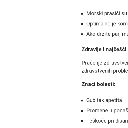
Morski prasići su 
Optimalno je komb
Ako držite par, mu
Zdravlje i najčešći
Praćenje zdravstven
zdravstvenih probl
Znaci bolesti:
Gubitak apetita
Promene u ponašan
Teškoće pri disan