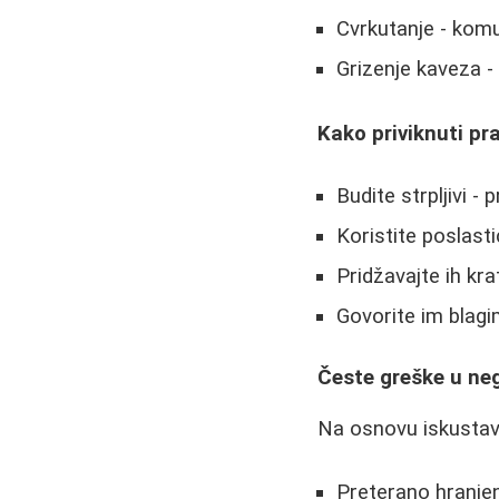
Cvrkutanje - komu
Grizenje kaveza -
Kako priviknuti pr
Budite strpljivi -
Koristite poslast
Pridžavajte ih k
Govorite im blag
Česte greške u ne
Na osnovu iskustava
Preterano hranje