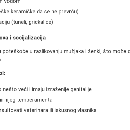
om vodom
teške keramičke da se ne prevrću)
iju (tuneli, grickalice)
va i socijalizacija
u poteškoće u razlikovanju mužjaka i ženki, što može 
.
ol:
nešto veći i imaju izraženije genitalije
irnijeg temperamenta
nsultovati veterinara ili iskusnog vlasnika