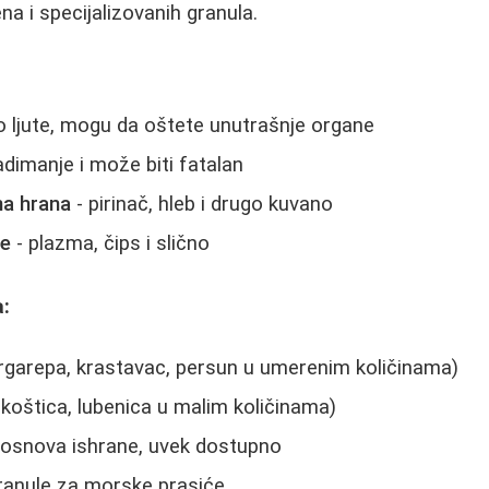
na i specijalizovanih granula.
 ljute, mogu da oštete unutrašnje organe
adimanje i može biti fatalan
na hrana
- pirinač, hleb i drugo kuvano
ce
- plazma, čips i slično
:
rgarepa, krastavac, persun u umerenim količinama)
koštica, lubenica u malim količinama)
- osnova ishrane, uvek dostupno
granule za morske prasiće