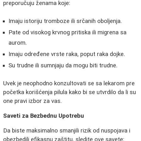
preporučuju ženama koje:
Imaju istoriju tromboze ili srčanih oboljenja.
Pate od visokog krvnog pritiska ili migrena sa
aurom.
Imaju određene vrste raka, poput raka dojke.
Su trudne ili sumnjaju da mogu biti trudne.
Uvek je neophodno konzultovati se sa lekarom pre
početka korišćenja pilula kako bi se utvrdilo da li su
one pravi izbor za vas.
Saveti za Bezbednu Upotrebu
Da biste maksimalno smanjili rizik od nuspojava i
obezbedili efikasnu zaštitu, sledite ove savete: