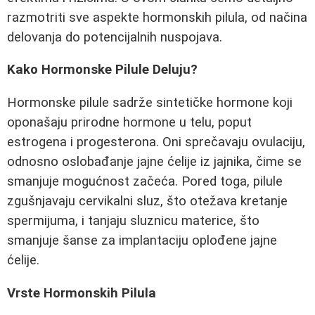
razmotriti sve aspekte hormonskih pilula, od načina
delovanja do potencijalnih nuspojava.
Kako Hormonske Pilule Deluju?
Hormonske pilule sadrže sintetičke hormone koji
oponašaju prirodne hormone u telu, poput
estrogena i progesterona. Oni sprečavaju ovulaciju,
odnosno oslobađanje jajne ćelije iz jajnika, čime se
smanjuje mogućnost začeća. Pored toga, pilule
zgušnjavaju cervikalni sluz, što otežava kretanje
spermijuma, i tanjaju sluznicu materice, što
smanjuje šanse za implantaciju oplođene jajne
ćelije.
Vrste Hormonskih Pilula