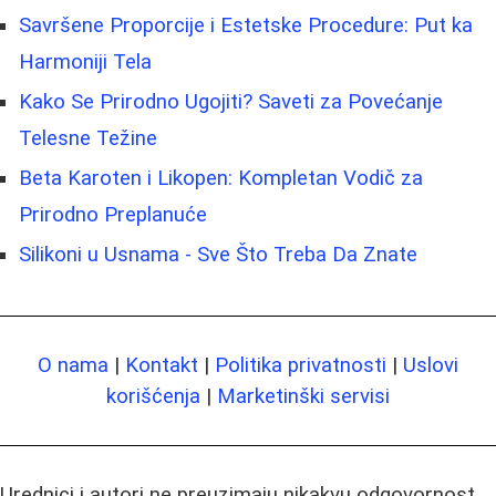
Savršene Proporcije i Estetske Procedure: Put ka
Harmoniji Tela
Kako Se Prirodno Ugojiti? Saveti za Povećanje
Telesne Težine
Beta Karoten i Likopen: Kompletan Vodič za
Prirodno Preplanuće
Silikoni u Usnama - Sve Što Treba Da Znate
O nama
|
Kontakt
|
Politika privatnosti
|
Uslovi
korišćenja
|
Marketinški servisi
Urednici i autori ne preuzimaju nikakvu odgovornost