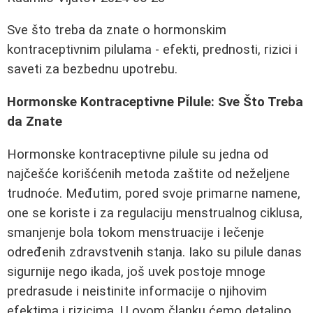
Sve što treba da znate o hormonskim
kontraceptivnim pilulama - efekti, prednosti, rizici i
saveti za bezbednu upotrebu.
Hormonske Kontraceptivne Pilule: Sve Što Treba
da Znate
Hormonske kontraceptivne pilule su jedna od
najčešće korišćenih metoda zaštite od neželjene
trudnoće. Međutim, pored svoje primarne namene,
one se koriste i za regulaciju menstrualnog ciklusa,
smanjenje bola tokom menstruacije i lečenje
određenih zdravstvenih stanja. Iako su pilule danas
sigurnije nego ikada, još uvek postoje mnoge
predrasude i neistinite informacije o njihovim
efektima i rizicima. U ovom članku ćemo detaljno