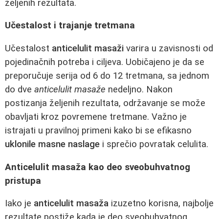
željenih rezultata.
Učestalost i trajanje tretmana
Učestalost
anticelulit masaži
varira u zavisnosti od
pojedinačnih potreba i ciljeva. Uobičajeno je da se
preporučuje serija od 6 do 12 tretmana, sa jednom
do dve
anticelulit masaže
nedeljno. Nakon
postizanja željenih rezultata, održavanje se može
obavljati kroz povremene tretmane. Važno je
istrajati u pravilnoj primeni kako bi se efikasno
uklonile masne naslage
i sprečio povratak celulita.
Anticelulit masaža kao deo sveobuhvatnog
pristupa
Iako je
anticelulit masaža
izuzetno korisna, najbolje
rezultate postiže kada je deo sveobuhvatnog