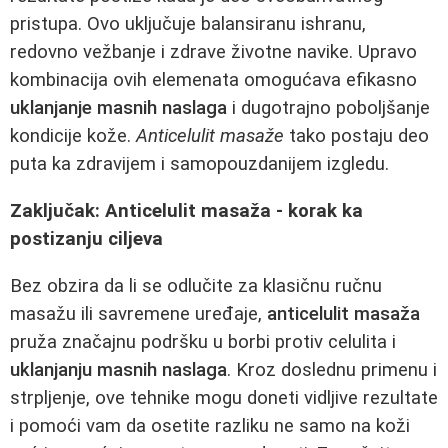
pristupa. Ovo uključuje balansiranu ishranu,
redovno vežbanje i zdrave životne navike. Upravo
kombinacija ovih elemenata omogućava efikasno
uklanjanje masnih naslaga
i dugotrajno poboljšanje
kondicije kože.
Anticelulit masaže
tako postaju deo
puta ka zdravijem i samopouzdanijem izgledu.
Zaključak: Anticelulit masaža - korak ka
postizanju ciljeva
Bez obzira da li se odlučite za klasičnu ručnu
masažu ili savremene uređaje,
anticelulit masaža
pruža značajnu podršku u borbi protiv celulita i
uklanjanju masnih naslaga
. Kroz doslednu primenu i
strpljenje, ove tehnike mogu doneti vidljive rezultate
i pomoći vam da osetite razliku ne samo na koži