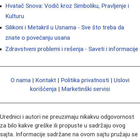
Hvatač Snova: Vodič kroz Simboliku, Pravljenje i
Kulturu
Silikoni i Metakril u Usnama - Sve što treba da
znate o povećanju usana
Zdravstveni problemi i rešenja - Saveti i informacije
O nama
|
Kontakt
|
Politika privatnosti
|
Uslovi
korišćenja
|
Marketinški servisi
Urednici i autori ne preuzimaju nikakvu odgovornost
za bilo kakve greške ili propuste u sadržaju ovog
sajta. Informacije sadržane na ovom sajtu pružaju se