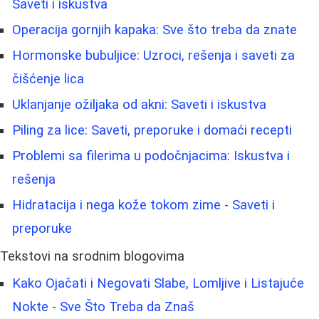
Saveti i iskustva
Operacija gornjih kapaka: Sve što treba da znate
Hormonske bubuljice: Uzroci, rešenja i saveti za
čišćenje lica
Uklanjanje ožiljaka od akni: Saveti i iskustva
Piling za lice: Saveti, preporuke i domaći recepti
Problemi sa filerima u podočnjacima: Iskustva i
rešenja
Hidratacija i nega kože tokom zime - Saveti i
preporuke
Tekstovi na srodnim blogovima
Kako Ojačati i Negovati Slabe, Lomljive i Listajuće
Nokte - Sve Što Treba da Znaš