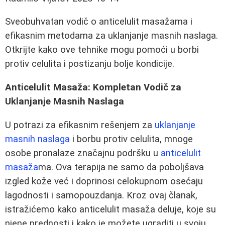
Sveobuhvatan vodič o anticelulit masažama i
efikasnim metodama za uklanjanje masnih naslaga.
Otkrijte kako ove tehnike mogu pomoći u borbi
protiv celulita i postizanju bolje kondicije.
Anticelulit Masaža: Kompletan Vodič za
Uklanjanje Masnih Naslaga
U potrazi za efikasnim rešenjem za
uklanjanje
masnih naslaga
i borbu protiv celulita, mnoge
osobe pronalaze značajnu podršku u
anticelulit
masaža
ma. Ova terapija ne samo da poboljšava
izgled kože već i doprinosi celokupnom osećaju
lagodnosti i samopouzdanja. Kroz ovaj članak,
istražićemo kako anticelulit masaža deluje, koje su
njene prednosti i kako je možete ugraditi u svoju