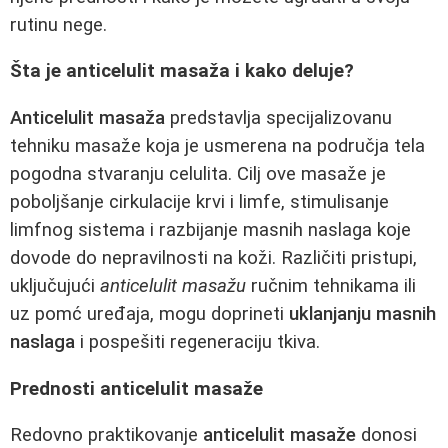
rutinu negе.
Šta je anticelulit masaža i kako deluje?
Anticelulit masaža
predstavlja specijalizovanu
tehniku masaže koja je usmerena na područja tela
pogodna stvaranju celulita. Cilj ove masaže je
poboljšanje cirkulacije krvi i limfe, stimulisanje
limfnog sistema i razbijanje masnih naslaga koje
dovode do nepravilnosti na koži. Različiti pristupi,
uključujući
anticelulit masažu
ručnim tehnikama ili
uz pomć uređaja, mogu doprineti
uklanjanju masnih
naslaga
i pospešiti regeneraciju tkiva.
Prednosti anticelulit masaže
Redovno praktikovanje
anticelulit masaže
donosi