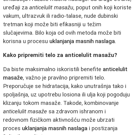
uređaji za
anticelulit masažu
, poput onih koji koriste
vakum, ultrazvuk ili radio-talase, nude dubinski
tretman koji može biti efikasniji u težim
slučajevima. Bilo koja od ovih metoda može biti
korisna u procesu
uklanjanja masnih naslaga
.
Kako pripremiti telo za anticelulit masažu?
Da biste maksimalno iskoristili benefite
anticelulit
masaže
, važno je pravilno pripremiti telo.
Preporučuje se hidratacija, kako unutrašnja tako i
spoljašnja, uz upotrebu losiona ili ulja koji pogoduju
klizanju tokom masaže. Takodе, kombinovanje
anticelulit masaže
sa zdravom ishranom i
redovnom fizičkom aktivnošću može ubrzati
proces
uklanjanja masnih naslaga
i postizanja