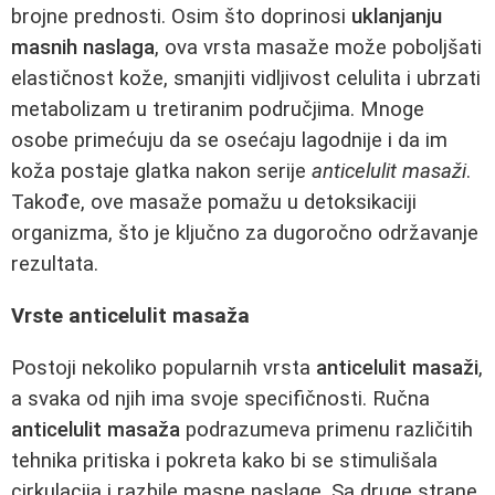
brojne prednosti. Osim što doprinosi
uklanjanju
masnih naslaga
, ova vrsta masaže može poboljšati
elastičnost kože, smanjiti vidljivost celulita i ubrzati
metabolizam u tretiranim područjima. Mnoge
osobe primećuju da se osećaju lagodnije i da im
koža postaje glatka nakon serije
anticelulit masaži
.
Takođe, ove masaže pomažu u detoksikaciji
organizma, što je ključno za dugoročno održavanje
rezultata.
Vrste anticelulit masaža
Postoji nekoliko popularnih vrsta
anticelulit masaži
,
a svaka od njih ima svoje specifičnosti. Ručna
anticelulit masaža
podrazumeva primenu različitih
tehnika pritiska i pokreta kako bi se stimulišala
cirkulacija i razbile masne naslage. Sa druge strane,