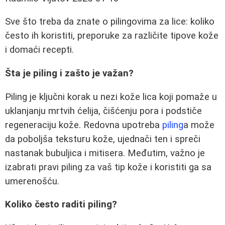
Sve što treba da znate o pilingovima za lice: koliko
često ih koristiti, preporuke za različite tipove kože
i domaći recepti.
Šta je piling i zašto je važan?
Piling je ključni korak u nezi kože lica koji pomaže u
uklanjanju mrtvih ćelija, čišćenju pora i podstiče
regeneraciju kože. Redovna upotreba
piling
a može
da poboljša teksturu kože, ujednači ten i spreči
nastanak bubuljica i mitisera. Međutim, važno je
izabrati pravi piling za vaš tip kože i koristiti ga sa
umerenošću.
Koliko često raditi piling?