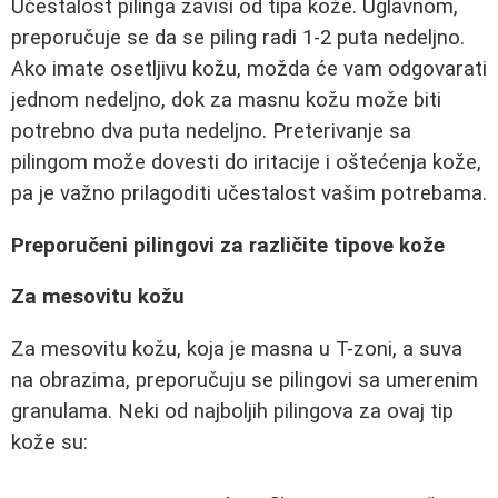
Učestalost pilinga zavisi od tipa kože. Uglavnom,
preporučuje se da se piling radi 1-2 puta nedeljno.
Ako imate osetljivu kožu, možda će vam odgovarati
jednom nedeljno, dok za masnu kožu može biti
potrebno dva puta nedeljno. Preterivanje sa
pilingom može dovesti do iritacije i oštećenja kože,
pa je važno prilagoditi učestalost vašim potrebama.
Preporučeni pilingovi za različite tipove kože
Za mesovitu kožu
Za mesovitu kožu, koja je masna u T-zoni, a suva
na obrazima, preporučuju se pilingovi sa umerenim
granulama. Neki od najboljih pilingova za ovaj tip
kože su: