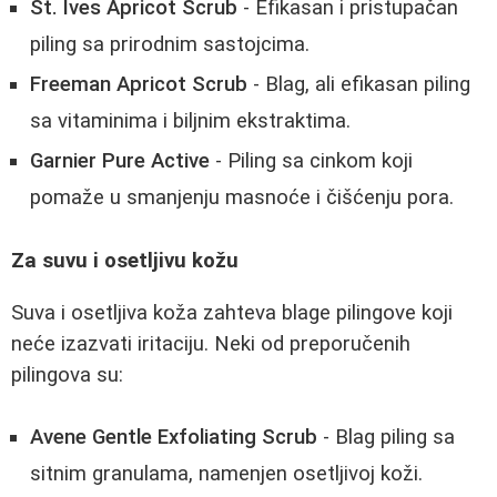
St. Ives Apricot Scrub
- Efikasan i pristupačan
piling sa prirodnim sastojcima.
Freeman Apricot Scrub
- Blag, ali efikasan piling
sa vitaminima i biljnim ekstraktima.
Garnier Pure Active
- Piling sa cinkom koji
pomaže u smanjenju masnoće i čišćenju pora.
Za suvu i osetljivu kožu
Suva i osetljiva koža zahteva blage pilingove koji
neće izazvati iritaciju. Neki od preporučenih
pilingova su:
Avene Gentle Exfoliating Scrub
- Blag piling sa
sitnim granulama, namenjen osetljivoj koži.