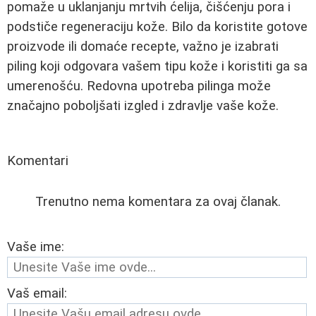
pomaže u uklanjanju mrtvih ćelija, čišćenju pora i
podstiče regeneraciju kože. Bilo da koristite gotove
proizvode ili domaće recepte, važno je izabrati
piling koji odgovara vašem tipu kože i koristiti ga sa
umerenošću. Redovna upotreba pilinga može
značajno poboljšati izgled i zdravlje vaše kože.
Komentari
Trenutno nema komentara za ovaj članak.
Vaše ime:
Vaš email: