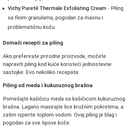
Vichy Pureté Thermale Exfoliating Cream
- Piling
sa finim granulama, pogodan za masnu i
problematičnu kožu.
Domaći recepti za piling
Ako preferirate prirodne proizvode, možete
napraviti piling kod kuće koristeći jednostavne
sastojke. Evo nekoliko recepata:
Piling od meda i kukuruznog brašna
Pomešajte kašičicu meda sa kašičicom kukuruznog
brašna. Lagano masirajte lice kružnim pokretima, a
zatim isperite toplom vodom. Ovaj piling je blag i
pogodan za sve tipove kože.