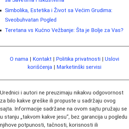
Simbolika, Estetika i Život sa Većim Grudima:
Sveobuhvatan Pogled
Teretana vs Kućno Vežbanje: Šta je Bolje za Vas?
O nama
|
Kontakt
|
Politika privatnosti
|
Uslovi
korišćenja
|
Marketinški servisi
Urednici i autori ne preuzimaju nikakvu odgovornost
za bilo kakve greške ili propuste u sadržaju ovog
sajta. Informacije sadržane na ovom sajtu pružaju se
u stanju „takvom kakve jesu“, bez garancija u pogledu
njihove potpunosti, tačnosti, korisnosti ili