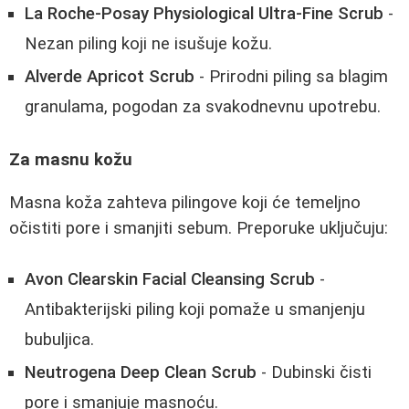
La Roche-Posay Physiological Ultra-Fine Scrub
-
Nezan piling koji ne isušuje kožu.
Alverde Apricot Scrub
- Prirodni piling sa blagim
granulama, pogodan za svakodnevnu upotrebu.
Za masnu kožu
Masna koža zahteva pilingove koji će temeljno
očistiti pore i smanjiti sebum. Preporuke uključuju:
Avon Clearskin Facial Cleansing Scrub
-
Antibakterijski piling koji pomaže u smanjenju
bubuljica.
Neutrogena Deep Clean Scrub
- Dubinski čisti
pore i smanjuje masnoću.