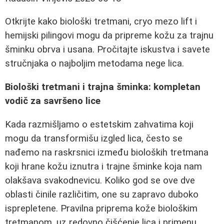
Otkrijte kako biološki tretmani, cryo mezo lift i
hemijski pilingovi mogu da pripreme kožu za trajnu
šminku obrva i usana. Pročitajte iskustva i savete
stručnjaka o najboljim metodama nege lica.
Biološki tretmani i trajna šminka: kompletan
vodič za savršeno lice
Kada razmišljamo o estetskim zahvatima koji
mogu da transformišu izgled lica, često se
nađemo na raskrsnici između bioloških tretmana
koji hrane kožu iznutra i trajne šminke koja nam
olakšava svakodnevicu. Koliko god se ove dve
oblasti činile različitim, one su zapravo duboko
isprepletene. Pravilna priprema kože biološkim
tretmanom, uz redovno čišćenje lica i primenu