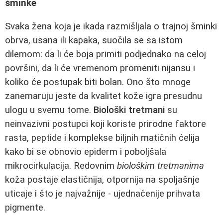
šminke
Svaka žena koja je ikada razmišljala o trajnoj šminki
obrva, usana ili kapaka, suočila se sa istom
dilemom: da li će boja primiti podjednako na celoj
površini, da li će vremenom promeniti nijansu i
koliko će postupak biti bolan. Ono što mnoge
zanemaruju jeste da kvalitet kože igra presudnu
ulogu u svemu tome.
Biološki tretmani
su
neinvazivni postupci koji koriste prirodne faktore
rasta, peptide i komplekse biljnih matičnih ćelija
kako bi se obnovio epiderm i poboljšala
mikrocirkulacija. Redovnim
biološkim tretmanima
koža postaje elastičnija, otpornija na spoljašnje
uticaje i što je najvažnije - ujednačenije prihvata
pigmente.