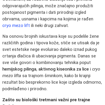
odgovarajućih pilinga, može značajno produžiti
postojanost pigmenta i dati prirodniji izgled
obrvama, usnama i kapcima na kojima je rađen
cryo mezo lift
ili neki drugi zahvat.
Na osnovu brojnih iskustava koje su podelile žene
različitih godina i tipova kože, stiče se utisak da je
svet estetske nege evoluirao daleko iznad pukog
crtanja dlačica ili ubacivanja pigmenta. Danas se
sve više govori o kombinovanju tehnika poput
hemijskog pilinga
,
aktivnog kiseonika za lice
i
cryo
mezo lifta
sa trajnom šminkom, kako bi krajnji
rezultat bio besprekorno lice koje izgleda odmorno,
podmlađeno i prirodno.
Zašto su biološki tretmani važni pre trajne