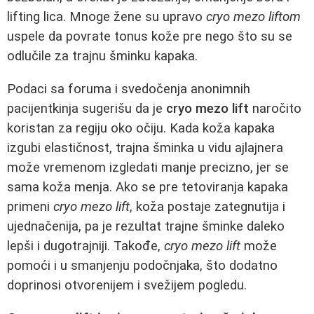
lifting lica. Mnoge žene su upravo
cryo mezo liftom
uspele da povrate tonus kože pre nego što su se
odlučile za trajnu šminku kapaka.
Podaci sa foruma i svedočenja anonimnih
pacijentkinja sugerišu da je
cryo mezo lift
naročito
koristan za regiju oko očiju. Kada koža kapaka
izgubi elastičnost, trajna šminka u vidu ajlajnera
može vremenom izgledati manje precizno, jer se
sama koža menja. Ako se pre tetoviranja kapaka
primeni
cryo mezo lift
, koža postaje zategnutija i
ujednačenija, pa je rezultat trajne šminke daleko
lepši i dugotrajniji. Takođe,
cryo mezo lift
može
pomoći i u smanjenju podočnjaka, što dodatno
doprinosi otvorenijem i svežijem pogledu.