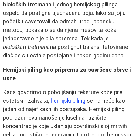
bioloških tretmana
i jednog
hemijskog pilinga
uspelo da postigne ujednačenu boju. Iako su joj u
početku savetovali da odmah uradi japansku
metodu, pokazalo se da njena mešovita koža
jednostavno nije bila spremna. Tek kada je
biološkim tretmanima
postignut balans, tetovirane
dlačice su ostale postojane i nakon godinu dana.
Hemijski piling kao priprema za savršene obrve i
usne
Kada govorimo o poboljšanju teksture kože pre
estetskih zahvata,
hemijski piling
se nameće kao
jedan od najefikasnijih postupaka. Hemijski piling
podrazumeva nanošenje kiselina različite
koncentracije koje uklanjaju površinski sloj mrtvih
ćelija i podstiču regeneraciju. Upotrebom hemijskog