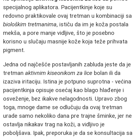
specijalnog aplikatora. Pacijentkinje koje su
redovno praktikovale ovaj tretman u kombinaciji sa
biološkim tretmanima
, ističu da im je koža postala
mekša, a pore manje vidljive, što je posebno
korisno u slučaju masnije kože koja teže prihvata
pigment.
Jedna od najčešće postavljanih zabluda jeste da je
tretman
aktivnim kiseonikom za lice
bolan ili da
izaziva iritaciju. Istina je potpuno suprotna - većina
pacijentkinja opisuje osećaj kao blago hlađenje i
osveženje, bez ikakve nelagodnosti. Upravo zbog
toga, mnoge dame se odlučuju da ovaj tretman
urade samo nekoliko dana pre trajne šminke, jer ne
ostavlja nikakav trag na koži, a vidljivo je
poboljšava. Ipak, preporuka je da se konsultacija sa