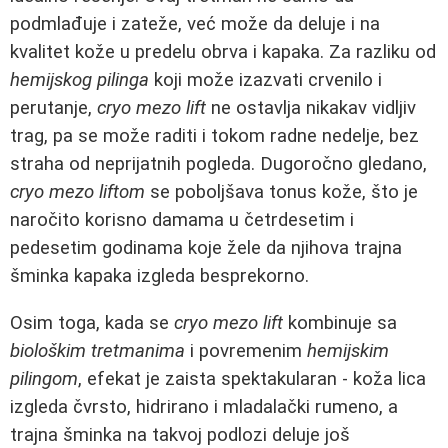
podmlađuje i zateže, već može da deluje i na
kvalitet kože u predelu obrva i kapaka. Za razliku od
hemijskog pilinga
koji može izazvati crvenilo i
perutanje,
cryo mezo lift
ne ostavlja nikakav vidljiv
trag, pa se može raditi i tokom radne nedelje, bez
straha od neprijatnih pogleda. Dugoročno gledano,
cryo mezo liftom
se poboljšava tonus kože, što je
naročito korisno damama u četrdesetim i
pedesetim godinama koje žele da njihova trajna
šminka kapaka izgleda besprekorno.
Osim toga, kada se
cryo mezo lift
kombinuje sa
biološkim tretmanima
i povremenim
hemijskim
pilingom
, efekat je zaista spektakularan - koža lica
izgleda čvrsto, hidrirano i mladalački rumeno, a
trajna šminka na takvoj podlozi deluje još