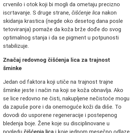
crvenilo i otok koji bi mogli da ometaju precizno
iscrtavanje. S druge strane,
čišćenje lica
nakon
skidanja krastica (negde oko desetog dana posle
tetoviranja) pomaže da koža brže dođe do svog
optimalnog stanja i da se pigment u potpunosti
stabilizuje.
Značaj redovnog čišćenja lica za trajnost
šminke
Jedan od faktora koji utiče na trajnost trajne
šminke jeste i način na koji se koža obnavlja. Ako
se lice redovno ne čisti, nakupljene nečistoće mogu
da zapuše pore i da onemoguće koži da diše. To
dovodi do usporene regeneracije i postepenog
bledenja boje. Žene koje su disciplinovane u
pogledu
čišćenja lica
i koje jednom mesečno odlaze