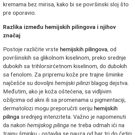
kremama bez mirisa, kako bi se površinski sloj što
pre oporavio.
Razlika između hemijskih pilingova i njihov
značaj
Postoje različite vrste
hemijskih pilingova
, od
površinskih sa glikolnom kiselinom, preko srednje
dubokih sa trihlorsirćetnom kiselinom, do dubokih
sa fenolom. Za pripremu kože pre trajne šminke
najčešće su dovoljni
hemijski pilinzi
blagog dejstva.
Međutim, ako je koža oštećena, sa vidljivim
ožiljcima od akni ili sa promenama u pigmentaciji,
dermatolozi mogu preporučiti seriju
hemijskih
pilinga
srednjeg intenziteta. Važno je napomenuti
da nakon
hemijskog pilinga
ne treba odmah ići na
trajnu šminku - ostavlja se pauza od bar tri do četiri