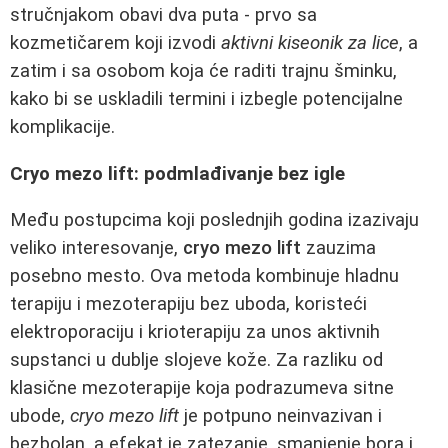
stručnjakom obavi dva puta - prvo sa
kozmetičarem koji izvodi
aktivni kiseonik za lice
, a
zatim i sa osobom koja će raditi trajnu šminku,
kako bi se uskladili termini i izbegle potencijalne
komplikacije.
Cryo mezo lift: podmlađivanje bez igle
Među postupcima koji poslednjih godina izazivaju
veliko interesovanje,
cryo mezo lift
zauzima
posebno mesto. Ova metoda kombinuje hladnu
terapiju i mezoterapiju bez uboda, koristeći
elektroporaciju i krioterapiju za unos aktivnih
supstanci u dublje slojeve kože. Za razliku od
klasične mezoterapije koja podrazumeva sitne
ubode,
cryo mezo lift
je potpuno neinvazivan i
bezbolan, a efekat je zatezanje, smanjenje bora i