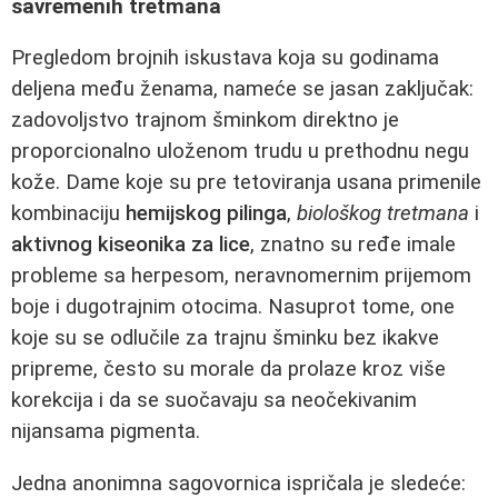
savremenih tretmana
Pregledom brojnih iskustava koja su godinama
deljena među ženama, nameće se jasan zaključak:
zadovoljstvo trajnom šminkom direktno je
proporcionalno uloženom trudu u prethodnu negu
kože. Dame koje su pre tetoviranja usana primenile
kombinaciju
hemijskog pilinga
,
biološkog tretmana
i
aktivnog kiseonika za lice
, znatno su ređe imale
probleme sa herpesom, neravnomernim prijemom
boje i dugotrajnim otocima. Nasuprot tome, one
koje su se odlučile za trajnu šminku bez ikakve
pripreme, često su morale da prolaze kroz više
korekcija i da se suočavaju sa neočekivanim
nijansama pigmenta.
Jedna anonimna sagovornica ispričala je sledeće: