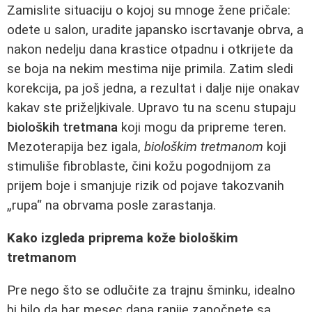
Zamislite situaciju o kojoj su mnoge žene pričale:
odete u salon, uradite japansko iscrtavanje obrva, a
nakon nedelju dana krastice otpadnu i otkrijete da
se boja na nekim mestima nije primila. Zatim sledi
korekcija, pa još jedna, a rezultat i dalje nije onakav
kakav ste priželjkivale. Upravo tu na scenu stupaju
bioloških tretmana
koji mogu da pripreme teren.
Mezoterapija bez igala,
biološkim tretmanom
koji
stimuliše fibroblaste, čini kožu pogodnijom za
prijem boje i smanjuje rizik od pojave takozvanih
„rupa“ na obrvama posle zarastanja.
Kako izgleda priprema kože biološkim
tretmanom
Pre nego što se odlučite za trajnu šminku, idealno
bi bilo da bar mesec dana ranije započnete sa