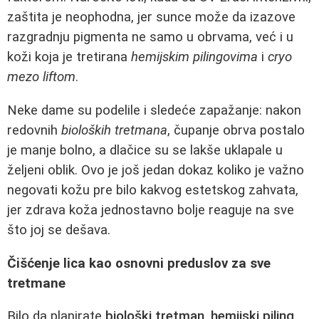
zaštita je neophodna, jer sunce može da izazove
razgradnju pigmenta ne samo u obrvama, već i u
koži koja je tretirana
hemijskim pilingovima
i
cryo
mezo liftom
.
Neke dame su podelile i sledeće zapažanje: nakon
redovnih
bioloških tretmana
, čupanje obrva postalo
je manje bolno, a dlačice su se lakše uklapale u
željeni oblik. Ovo je još jedan dokaz koliko je važno
negovati kožu pre bilo kakvog estetskog zahvata,
jer zdrava koža jednostavno bolje reaguje na sve
što joj se dešava.
Čišćenje lica kao osnovni preduslov za sve
tretmane
Bilo da planirate
biološki tretman
,
hemijski piling
,