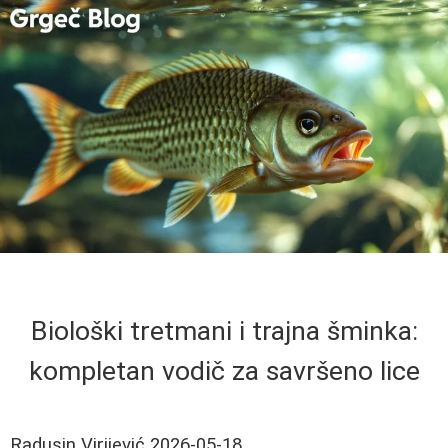
Biološki tretmani i trajna šminka:
kompletan vodič za savršeno lice
Radusin Virijević
2026-05-18