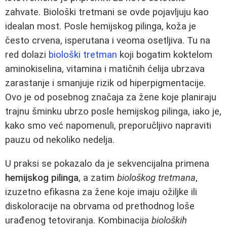
zahvate. Biološki tretmani se ovde pojavljuju kao
idealan most. Posle hemijskog pilinga, koža je
često crvena, isperutana i veoma osetljiva. Tu na
red dolazi
biološki tretman
koji bogatim koktelom
aminokiselina, vitamina i matičnih ćelija ubrzava
zarastanje i smanjuje rizik od hiperpigmentacije.
Ovo je od posebnog značaja za žene koje planiraju
trajnu šminku ubrzo posle hemijskog pilinga, iako je,
kako smo već napomenuli, preporučljivo napraviti
pauzu od nekoliko nedelja.
U praksi se pokazalo da je sekvencijalna primena
hemijskog pilinga
, a zatim
biološkog tretmana
,
izuzetno efikasna za žene koje imaju ožiljke ili
diskoloracije na obrvama od prethodnog loše
urađenog tetoviranja. Kombinacija
bioloških