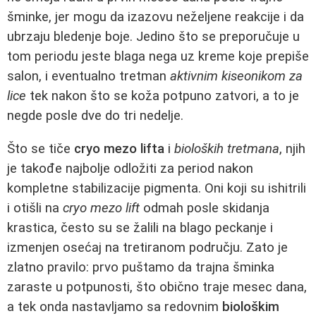
šminke, jer mogu da izazovu neželjene reakcije i da
ubrzaju bledenje boje. Jedino što se preporučuje u
tom periodu jeste blaga nega uz kreme koje prepiše
salon, i eventualno tretman
aktivnim kiseonikom za
lice
tek nakon što se koža potpuno zatvori, a to je
negde posle dve do tri nedelje.
Što se tiče
cryo mezo lifta
i
bioloških tretmana
, njih
je takođe najbolje odložiti za period nakon
kompletne stabilizacije pigmenta. Oni koji su ishitrili
i otišli na
cryo mezo lift
odmah posle skidanja
krastica, često su se žalili na blago peckanje i
izmenjen osećaj na tretiranom području. Zato je
zlatno pravilo: prvo puštamo da trajna šminka
zaraste u potpunosti, što obično traje mesec dana,
a tek onda nastavljamo sa redovnim
biološkim