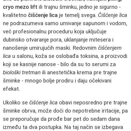
cryo mezo lift
ili trajnu šminku, jedno je sigurno -
kvalitetno
čišćenje lica
je temelj svega.
Čišćenje lica
ne podrazumeva samo umivanje sapunom i vodom,
već profesionalnu proceduru koja uključuje
dubinsko otvaranje pora, uklanjanje mitesera i
nanošenje umirujućih maski. Redovnim
čišćenjem
lica
u salonu, koža se oslobađa toksina, a proizvodi
koji se kasnije nanose - bilo da su to serumi za
biološki tretman
ili anestetička krema pre trajne
šminke - mnogo bolje prodiru i daju očekivani
efekat.
Ukoliko se
čišćenje lica
obavi neposredno pre trajne
šminke obrva, može doći do nepotrebne iritacije, pa
se preporučuje da prođe bar pet do sedam dana
između ta dva postupka. Na taj način se izbegava