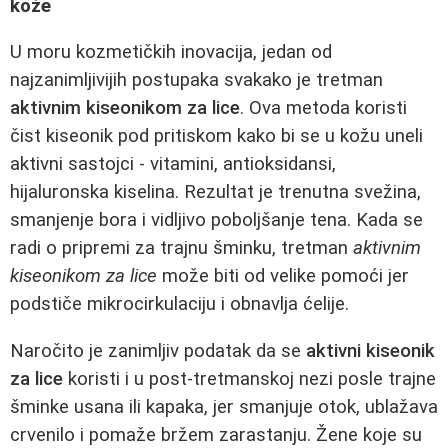
kože
U moru kozmetičkih inovacija, jedan od
najzanimljivijih postupaka svakako je tretman
aktivnim kiseonikom za lice
. Ova metoda koristi
čist kiseonik pod pritiskom kako bi se u kožu uneli
aktivni sastojci - vitamini, antioksidansi,
hijaluronska kiselina. Rezultat je trenutna svežina,
smanjenje bora i vidljivo poboljšanje tena. Kada se
radi o pripremi za trajnu šminku, tretman
aktivnim
kiseonikom za lice
može biti od velike pomoći jer
podstiče mikrocirkulaciju i obnavlja ćelije.
Naročito je zanimljiv podatak da se
aktivni kiseonik
za lice
koristi i u post-tretmanskoj nezi posle trajne
šminke usana ili kapaka, jer smanjuje otok, ublažava
crvenilo i pomaže bržem zarastanju. Žene koje su