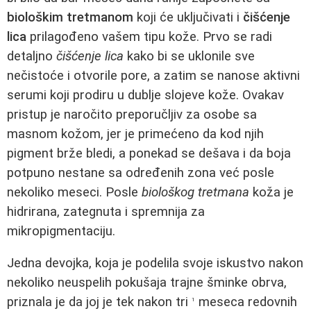
biološkim tretmanom
koji će uključivati i
čišćenje
lica
prilagođeno vašem tipu kože. Prvo se radi
detaljno
čišćenje lica
kako bi se uklonile sve
nečistoće i otvorile pore, a zatim se nanose aktivni
serumi koji prodiru u dublje slojeve kože. Ovakav
pristup je naročito preporučljiv za osobe sa
masnom kožom, jer je primećeno da kod njih
pigment brže bledi, a ponekad se dešava i da boja
potpuno nestane sa određenih zona već posle
nekoliko meseci. Posle
biološkog tretmana
koža je
hidrirana, zategnuta i spremnija za
mikropigmentaciju.
Jedna devojka, koja je podelila svoje iskustvo nakon
nekoliko neuspelih pokušaja trajne šminke obrva,
priznala je da joj je tek nakon tri
meseca redovnih
1