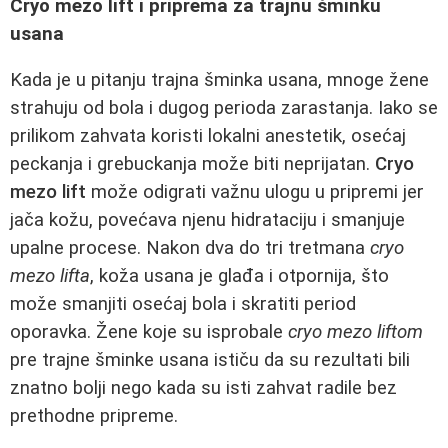
Cryo mezo lift i priprema za trajnu šminku
usana
Kada je u pitanju trajna šminka usana, mnoge žene
strahuju od bola i dugog perioda zarastanja. Iako se
prilikom zahvata koristi lokalni anestetik, osećaj
peckanja i grebuckanja može biti neprijatan.
Cryo
mezo lift
može odigrati važnu ulogu u pripremi jer
jača kožu, povećava njenu hidrataciju i smanjuje
upalne procese. Nakon dva do tri tretmana
cryo
mezo lifta
, koža usana je glađa i otpornija, što
može smanjiti osećaj bola i skratiti period
oporavka. Žene koje su isprobale
cryo mezo liftom
pre trajne šminke usana ističu da su rezultati bili
znatno bolji nego kada su isti zahvat radile bez
prethodne pripreme.