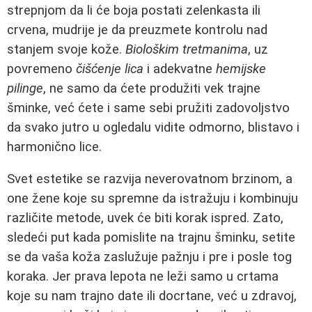
strepnjom da li će boja postati zelenkasta ili
crvena, mudrije je da preuzmete kontrolu nad
stanjem svoje kože.
Biološkim tretmanima
, uz
povremeno
čišćenje lica
i adekvatne
hemijske
pilinge
, ne samo da ćete produžiti vek trajne
šminke, već ćete i same sebi pružiti zadovoljstvo
da svako jutro u ogledalu vidite odmorno, blistavo i
harmonično lice.
Svet estetike se razvija neverovatnom brzinom, a
one žene koje su spremne da istražuju i kombinuju
različite metode, uvek će biti korak ispred. Zato,
sledeći put kada pomislite na trajnu šminku, setite
se da vaša koža zaslužuje pažnju i pre i posle tog
koraka. Jer prava lepota ne leži samo u crtama
koje su nam trajno date ili docrtane, već u zdravoj,