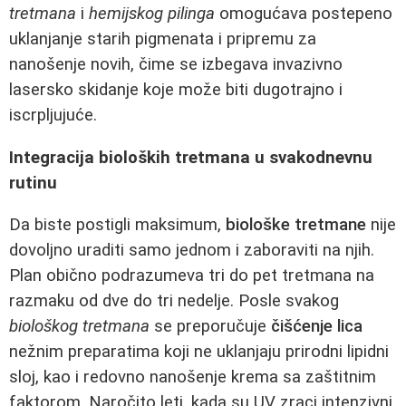
tretmana
i
hemijskog pilinga
omogućava postepeno
uklanjanje starih pigmenata i pripremu za
nanošenje novih, čime se izbegava invazivno
lasersko skidanje koje može biti dugotrajno i
iscrpljujuće.
Integracija bioloških tretmana u svakodnevnu
rutinu
Da biste postigli maksimum,
biološke tretmane
nije
dovoljno uraditi samo jednom i zaboraviti na njih.
Plan obično podrazumeva tri do pet tretmana na
razmaku od dve do tri nedelje. Posle svakog
biološkog tretmana
se preporučuje
čišćenje lica
nežnim preparatima koji ne uklanjaju prirodni lipidni
sloj, kao i redovno nanošenje krema sa zaštitnim
faktorom. Naročito leti, kada su UV zraci intenzivni,