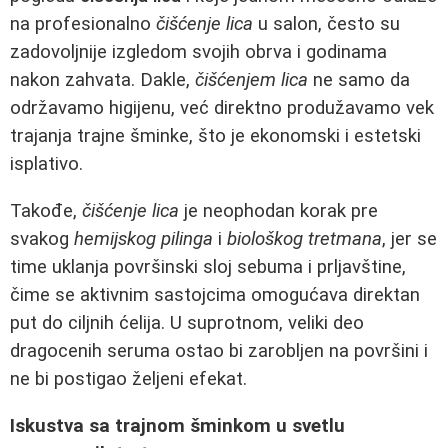
na profesionalno
čišćenje lica
u salon, često su
zadovoljnije izgledom svojih obrva i godinama
nakon zahvata. Dakle,
čišćenjem lica
ne samo da
održavamo higijenu, već direktno produžavamo vek
trajanja trajne šminke, što je ekonomski i estetski
isplativo.
Takođe,
čišćenje lica
je neophodan korak pre
svakog
hemijskog pilinga
i
biološkog tretmana
, jer se
time uklanja površinski sloj sebuma i prljavštine,
čime se aktivnim sastojcima omogućava direktan
put do ciljnih ćelija. U suprotnom, veliki deo
dragocenih seruma ostao bi zarobljen na površini i
ne bi postigao željeni efekat.
Iskustva sa trajnom šminkom u svetlu