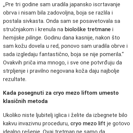
„Pre tri godine sam uradila japansko iscrtavanje
obrva i nisam bila zadovoljna, boja se razlila i
postala sivkasta. Onda sam se posavetovala sa
stručnjakom i krenula na
biološke tretmane
i
hemijske pilinge
. Godinu dana kasnije, nakon što
sam kožu dovela u red, ponovo sam uradila obrve i
sada izgledaju fantastično, boja se nije pomerila.“
Ovakvih priča ima mnogo, i sve one potvrđuju da
strpljenje i pravilno negovana koža daju najbolje
rezultate.
Kada posegnuti za cryo mezo liftom umesto
klasičnih metoda
Ukoliko niste ljubitelj iglica i želite da izbegnete bilo
kakvu invazivnu proceduru,
cryo mezo lift
je gotovo
idealno rešenje. Ovaj tretman ne samo da