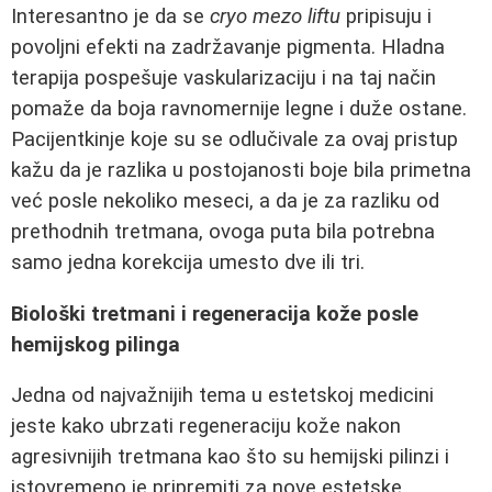
Interesantno je da se
cryo mezo liftu
pripisuju i
povoljni efekti na zadržavanje pigmenta. Hladna
terapija pospešuje vaskularizaciju i na taj način
pomaže da boja ravnomernije legne i duže ostane.
Pacijentkinje koje su se odlučivale za ovaj pristup
kažu da je razlika u postojanosti boje bila primetna
već posle nekoliko meseci, a da je za razliku od
prethodnih tretmana, ovoga puta bila potrebna
samo jedna korekcija umesto dve ili tri.
Biološki tretmani i regeneracija kože posle
hemijskog pilinga
Jedna od najvažnijih tema u estetskoj medicini
jeste kako ubrzati regeneraciju kože nakon
agresivnijih tretmana kao što su hemijski pilinzi i
istovremeno je pripremiti za nove estetske