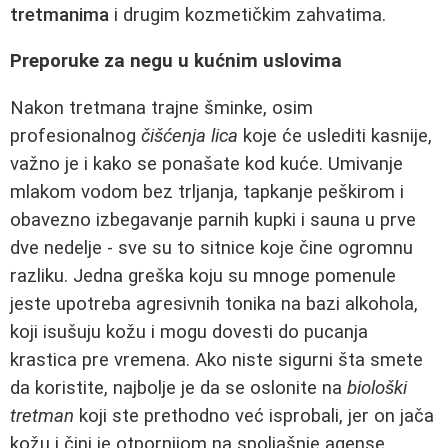
tretmanima
i drugim kozmetičkim zahvatima.
Preporuke za negu u kućnim uslovima
Nakon tretmana trajne šminke, osim
profesionalnog
čišćenja lica
koje će uslediti kasnije,
važno je i kako se ponašate kod kuće. Umivanje
mlakom vodom bez trljanja, tapkanje peškirom i
obavezno izbegavanje parnih kupki i sauna u prve
dve nedelje - sve su to sitnice koje čine ogromnu
razliku. Jedna greška koju su mnoge pomenule
jeste upotreba agresivnih tonika na bazi alkohola,
koji isušuju kožu i mogu dovesti do pucanja
krastica pre vremena. Ako niste sigurni šta smete
da koristite, najbolje je da se oslonite na
biološki
tretman
koji ste prethodno već isprobali, jer on jača
kožu i čini je otpornijom na spoljašnje agense.