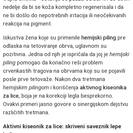
nedelje da bi se koža kompletno regenerisala i da
ne bi došlo do nepotrebnih iritacija ili neočekivanih
reakcija na pigment.
Iskustva žena koje su primenile
hemijski piling
pre
odlaska na tetoviranje obrva, uglavnom su
pozitivna. Jedna od njih je ispričala da joj je
hemijski
piling
pomogao da konačno reši problem
crvenkastih tragova na obrvama koji su se pojavili
posle prve tetovaže. Nakon dva tretmana
hemijskim pilingom
i korišćenja
aktivnog kiseonika
za lice
, boja je na korekciji legla besprekorno.
Ovakvi primeri jasno govore o sinergijskom dejstvu
različitih tretmana.
Aktivni kiseonik za lice: skriveni saveznik lepe