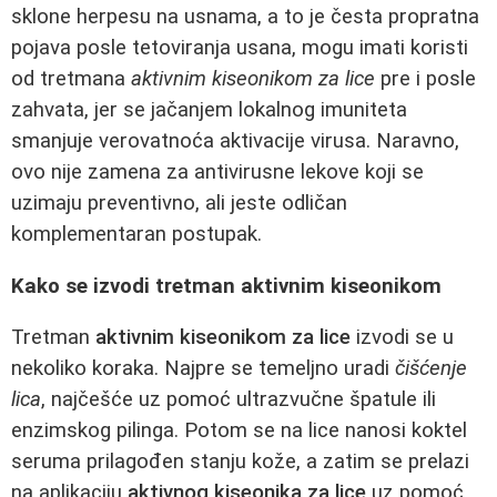
sklone herpesu na usnama, a to je česta propratna
pojava posle tetoviranja usana, mogu imati koristi
od tretmana
aktivnim kiseonikom za lice
pre i posle
zahvata, jer se jačanjem lokalnog imuniteta
smanjuje verovatnoća aktivacije virusa. Naravno,
ovo nije zamena za antivirusne lekove koji se
uzimaju preventivno, ali jeste odličan
komplementaran postupak.
Kako se izvodi tretman aktivnim kiseonikom
Tretman
aktivnim kiseonikom za lice
izvodi se u
nekoliko koraka. Najpre se temeljno uradi
čišćenje
lica
, najčešće uz pomoć ultrazvučne špatule ili
enzimskog pilinga. Potom se na lice nanosi koktel
seruma prilagođen stanju kože, a zatim se prelazi
na aplikaciju
aktivnog kiseonika za lice
uz pomoć