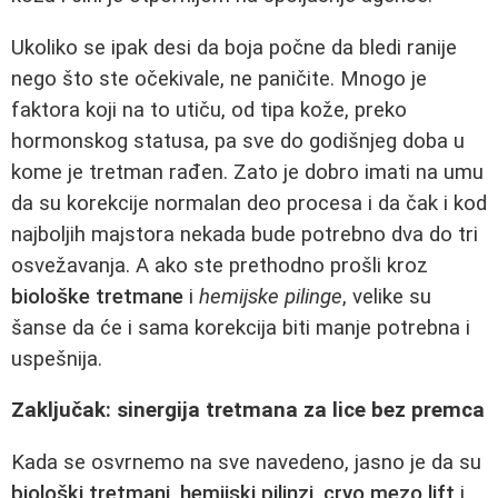
Ukoliko se ipak desi da boja počne da bledi ranije
nego što ste očekivale, ne paničite. Mnogo je
faktora koji na to utiču, od tipa kože, preko
hormonskog statusa, pa sve do godišnjeg doba u
kome je tretman rađen. Zato je dobro imati na umu
da su korekcije normalan deo procesa i da čak i kod
najboljih majstora nekada bude potrebno dva do tri
osvežavanja. A ako ste prethodno prošli kroz
biološke tretmane
i
hemijske pilinge
, velike su
šanse da će i sama korekcija biti manje potrebna i
uspešnija.
Zaključak: sinergija tretmana za lice bez premca
Kada se osvrnemo na sve navedeno, jasno je da su
biološki tretmani
,
hemijski pilinzi
,
cryo mezo lift
i