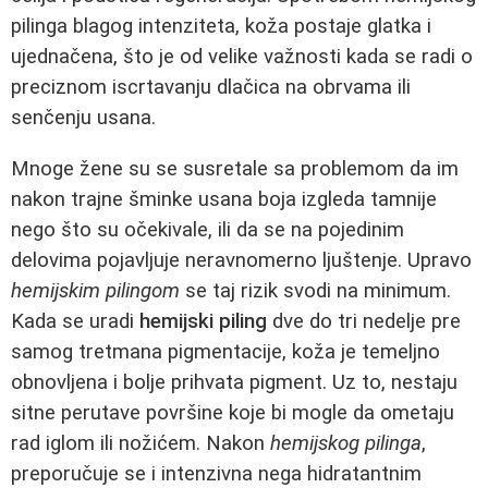
pilinga blagog intenziteta, koža postaje glatka i
ujednačena, što je od velike važnosti kada se radi o
preciznom iscrtavanju dlačica na obrvama ili
senčenju usana.
Mnoge žene su se susretale sa problemom da im
nakon trajne šminke usana boja izgleda tamnije
nego što su očekivale, ili da se na pojedinim
delovima pojavljuje neravnomerno ljuštenje. Upravo
hemijskim pilingom
se taj rizik svodi na minimum.
Kada se uradi
hemijski piling
dve do tri nedelje pre
samog tretmana pigmentacije, koža je temeljno
obnovljena i bolje prihvata pigment. Uz to, nestaju
sitne perutave površine koje bi mogle da ometaju
rad iglom ili nožićem. Nakon
hemijskog pilinga
,
preporučuje se i intenzivna nega hidratantnim