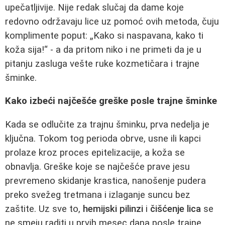
upečatljivije. Nije redak slučaj da dame koje
redovno održavaju lice uz pomoć ovih metoda, čuju
komplimente poput: „Kako si naspavana, kako ti
koža sija!“ - a da pritom niko i ne primeti da je u
pitanju zasluga vešte ruke kozmetičara i trajne
šminke.
Kako izbeći najčešće greške posle trajne šminke
Kada se odlučite za trajnu šminku, prva nedelja je
ključna. Tokom tog perioda obrve, usne ili kapci
prolaze kroz proces epitelizacije, a koža se
obnavlja. Greške koje se najčešće prave jesu
prevremeno skidanje krastica, nanošenje pudera
preko svežeg tretmana i izlaganje suncu bez
zaštite. Uz sve to,
hemijski pilinzi
i
čišćenje lica
se
ne smeju raditi u prvih mesec dana posle trajne