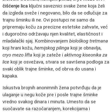
čišćenje lica
ključni saveznici svake žene koja želi
da izgleda sveže i negovano, bilo da se odlučuje za
trajnu šminku ili ne. Ovi postupci ne samo da
pripremaju kožu za precizne estetske zahvate, već
i dugoročno održavaju njen kvalitet, elastičnost i
mladalački sjaj. Kombinovanjem
biološkog tretmana
koji hrani kožu,
hemijskog pilinga
koji je obnavlja,
cryo mezo lifta
koji je zateže i
aktivnog kiseonika za
lice
koji je osvežava, stvara se savršena podloga za
svaki oblik trajne šminke, od obrva do usana i
kapaka.
Iskustva brojnih anonimnih žena potvrđuju da je
ulaganje u negu kože pre i posle trajne šminke
vredno svakog dinara i minuta. Umesto da se
suočavate sa razočaranjem, korekcijama i