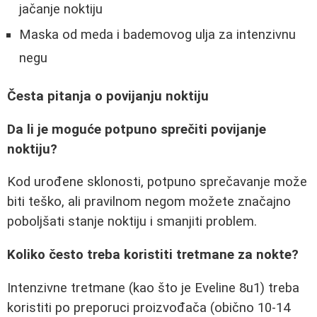
jačanje noktiju
Maska od meda i bademovog ulja za intenzivnu
negu
Česta pitanja o povijanju noktiju
Da li je moguće potpuno sprečiti povijanje
noktiju?
Kod urođene sklonosti, potpuno sprečavanje može
biti teško, ali pravilnom negom možete značajno
poboljšati stanje noktiju i smanjiti problem.
Koliko često treba koristiti tretmane za nokte?
Intenzivne tretmane (kao što je Eveline 8u1) treba
koristiti po preporuci proizvođača (obično 10-14