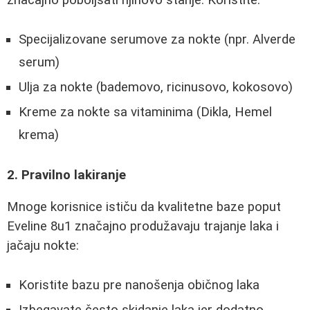
značajno poboljšati njihovo stanje. Koristite:
Specijalizovane serumove za nokte (npr. Alverde
serum)
Ulja za nokte (bademovo, ricinusovo, kokosovo)
Kreme za nokte sa vitaminima (Dikla, Hemel
krema)
2. Pravilno lakiranje
Mnoge korisnice ističu da kvalitetne baze poput
Eveline 8u1 značajno produžavaju trajanje laka i
jačaju nokte:
Koristite bazu pre nanošenja običnog laka
Izbegavate često skidanje laka jer dodatno