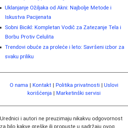
Uklanjanje Ožiljaka od Akni: Najbolje Metode i
Iskustva Pacijenata
Sobni Bicikl: Kompletan Vodič za Zatezanje Tela i
Borbu Protiv Celulita
Trendovi obuće za proleće i leto: Savršeni izbor za
svaku priliku
O nama
|
Kontakt
|
Politika privatnosti
|
Uslovi
korišćenja
|
Marketinški servisi
Urednici i autori ne preuzimaju nikakvu odgovornost
za bilo kakve greške ili propuste u sadržaju ovog