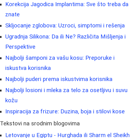
Korekcija Jagodica Implantima: Sve što treba da
znate
Skljocanje zglobova: Uzroci, simptomi i rešenja
Ugradnja Silikona: Da ili Ne? Različita Mišljenja i
Perspektive
Najbolji šamponi za vašu kosu: Preporuke i
iskustva korisnika
Najbolji puderi prema iskustvima korisnika
Najbolji losioni i mleka za telo za osetljivu i suvu
kožu
Inspiracija za frizure: Duzina, boja i stilovi kose
Tekstovi na srodnim blogovima
Letovanje u Egiptu - Hurghada ili Sharm el Sheikh