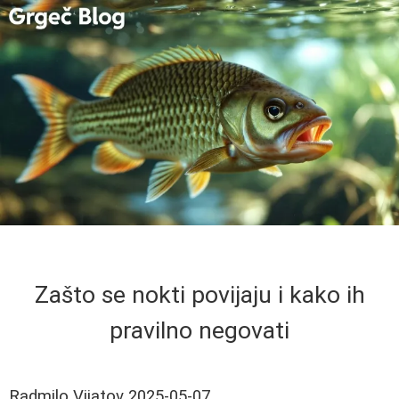
Zašto se nokti povijaju i kako ih
pravilno negovati
Radmilo Vijatov
2025-05-07