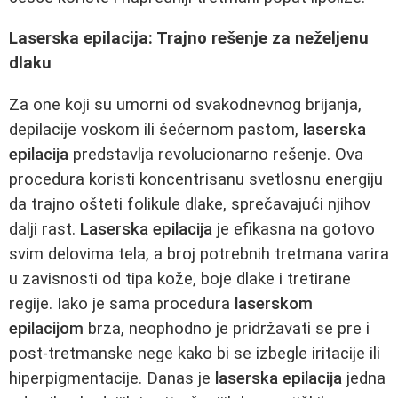
Laserska epilacija: Trajno rešenje za neželjenu
dlaku
Za one koji su umorni od svakodnevnog brijanja,
depilacije voskom ili šećernom pastom,
laserska
epilacija
predstavlja revolucionarno rešenje. Ova
procedura koristi koncentrisanu svetlosnu energiju
da trajno ošteti folikule dlake, sprečavajući njihov
dalji rast.
Laserska epilacija
je efikasna na gotovo
svim delovima tela, a broj potrebnih tretmana varira
u zavisnosti od tipa kože, boje dlake i tretirane
regije. Iako je sama procedura
laserskom
epilacijom
brza, neophodno je pridržavati se pre i
post-tretmanske nege kako bi se izbegle iritacije ili
hiperpigmentacije. Danas je
laserska epilacija
jedna