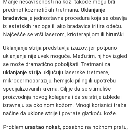
Manje nesavršenosti na koži takođe mogu biti
predmet kozmetičkih tretmana.
Uklanjanje
bradavica
je jednostavna procedura koja se obavlja
iz estetskih razloga ili ako bradavica iritira odeću.
Najčešće se vrši laserom, krioterapijom ili hirurški.
Uklanjanje strija
predstavlja izazov, jer potpuno
uklanjanje nije uvek moguće. Međutim, njihov izgled
se može dramatično poboljšati. Tretmani za
uklanjanje strija
uključuju laserske tretmere,
mikrodermoabraziju, hemijski piling ili upotrebu
specijalizovanih krema. Cilj je da se stimuliše
proizvodnja novog kolagena i da se strije izblede i
izravnaju sa okolnom kožom. Mnogi korisnici traže
načine da
uklone strije
i povrate glatkoću kože.
Problem
urastao nokat
, posebno na nožnom prstu,