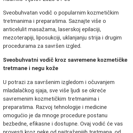
Sveobuhvatan vodič o popularnim kozmetičkim
tretmanima i preparatima. Saznajte više o
anticelulit masažama, laserskoj epilaciji,
mezoterapiji, liposukciji, uklanjanju strija i drugim
procedurama za savršen izgled.
Sveobuhvatni vodič kroz savremene kozmetičke
tretmane i negu kože
U potrazi za savršenim izgledom i očuvanjem
mladalačkog sjaja, sve više ljudi se okreće
savremenim kozmetičkim tretmanima i
preparatima. Razvoj tehnologije i medicine
omogućio je da mnoge procedure postanu
bezbedne, efikasne i dostupne. Ovaj vodić će vas
provesti kroz neke od najtraženijih tretmana, od