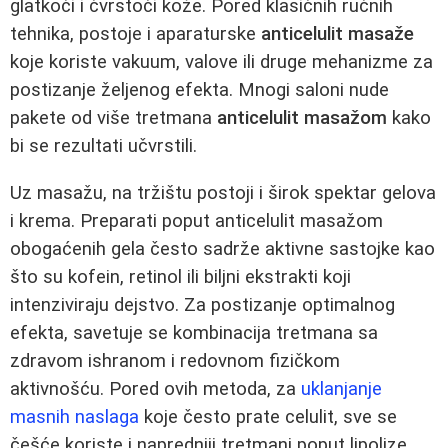
glatkoći i čvrstoći kože. Pored klasičnih ručnih
tehnika, postoje i aparaturske
anticelulit masaže
koje koriste vakuum, valove ili druge mehanizme za
postizanje željenog efekta. Mnogi saloni nude
pakete od više tretmana
anticelulit masažom
kako
bi se rezultati učvrstili.
Uz masažu, na tržištu postoji i širok spektar gelova
i krema. Preparati poput anticelulit masažom
obogaćenih gela često sadrže aktivne sastojke kao
što su kofein, retinol ili biljni ekstrakti koji
intenziviraju dejstvo. Za postizanje optimalnog
efekta, savetuje se kombinacija tretmana sa
zdravom ishranom i redovnom fizičkom
aktivnošću. Pored ovih metoda, za
uklanjanje
masnih naslaga
koje često prate celulit, sve se
češće koriste i napredniji tretmani poput lipolize.