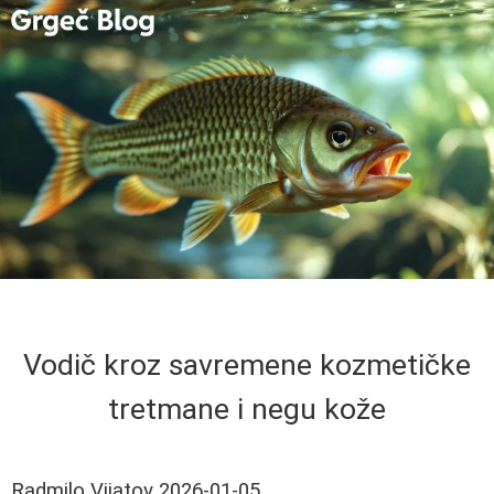
Vodič kroz savremene kozmetičke
tretmane i negu kože
Radmilo Vijatov
2026-01-05