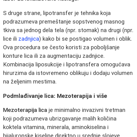
S druge strane, lipotransfer je tehnika koja
podrazumeva premeštanje sopstvenog masnog
tkiva sa jednog dela tela (npr. stomak) na drugi (npr.
lice ili
zadnjica
) kako bi se postigao volumen i oblik.
Ova procedura se često koristi za poboljšanje
konture lica ili za augmentaciju zadnjice.
Kombinacija liposukcije i lipotransfera omogućava
hirurzima da istovremeno oblikuju i dodaju volumen
na željenim mestima.
Podmlađivanje lica: Mezoterapija i više
Mezoterapija lica
je minimalno invazivni tretman
koji podrazumeva ubrizgavanje malih količina
koktela vitamina, minerala, aminokiselina i
hijaluronske kiseline direktno u srednje slojeve