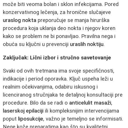
može biti veoma bolan i sklon infekcijama. Pored
konzervativnog lečenja, za hronične slučajeve
uraslog nokta
preporučuje se manja hirurška
procedura koja uklanja deo nokta i njegov koren
kako se problem ne bi ponavljao. Pravilna nega i
obuća su ključni u prevenciji
uraslih noktiju
.
Zaključak: Lični izbor i stručno savetovanje
Svaki od ovih tretmana ima svoje specifičnosti,
indikacije i period oporavka. Ključ uspeha leži u
realnim očekivanjima, odabiru iskusnog i
licenciranog stručnjaka te detaljnoj konsultaciji pre
procedure. Bilo da se radi o
anticelulit masaži
,
laserskoj epilaciji
ili kompleksnijim intervencijama
poput
liposukcije
, važno je temeljno se informisati.
Nege kože preparatima kao što su kvalitetni