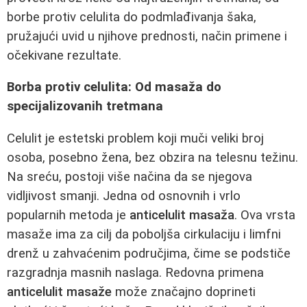
borbe protiv celulita do podmlađivanja šaka,
pružajući uvid u njihove prednosti, način primene i
očekivane rezultate.
Borba protiv celulita: Od masaža do
specijalizovanih tretmana
Celulit je estetski problem koji muči veliki broj
osoba, posebno žena, bez obzira na telesnu težinu.
Na sreću, postoji više načina da se njegova
vidljivost smanji. Jedna od osnovnih i vrlo
popularnih metoda je
anticelulit masaža
. Ova vrsta
masaže ima za cilj da poboljša cirkulaciju i limfni
drenž u zahvaćenim područjima, čime se podstiče
razgradnja masnih naslaga. Redovna primena
anticelulit masaže
može značajno doprineti