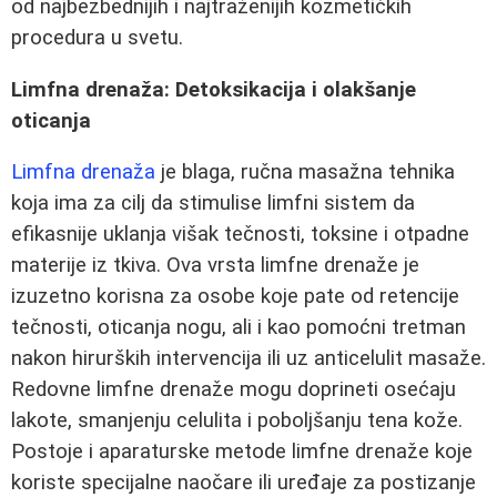
od najbezbednijih i najtraženijih kozmetičkih
procedura u svetu.
Limfna drenaža: Detoksikacija i olakšanje
oticanja
Limfna drenaža
je blaga, ručna masažna tehnika
koja ima za cilj da stimulise limfni sistem da
efikasnije uklanja višak tečnosti, toksine i otpadne
materije iz tkiva. Ova vrsta limfne drenaže je
izuzetno korisna za osobe koje pate od retencije
tečnosti, oticanja nogu, ali i kao pomoćni tretman
nakon hirurških intervencija ili uz anticelulit masaže.
Redovne limfne drenaže mogu doprineti osećaju
lakote, smanjenju celulita i poboljšanju tena kože.
Postoje i aparaturske metode limfne drenaže koje
koriste specijalne naočare ili uređaje za postizanje