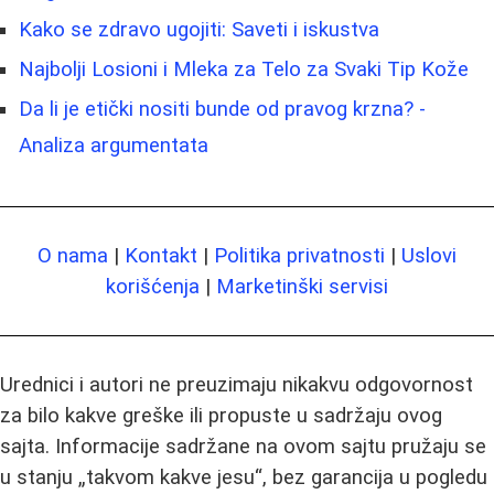
Kako se zdravo ugojiti: Saveti i iskustva
Najbolji Losioni i Mleka za Telo za Svaki Tip Kože
Da li je etički nositi bunde od pravog krzna? -
Analiza argumentata
O nama
|
Kontakt
|
Politika privatnosti
|
Uslovi
korišćenja
|
Marketinški servisi
Urednici i autori ne preuzimaju nikakvu odgovornost
za bilo kakve greške ili propuste u sadržaju ovog
sajta. Informacije sadržane na ovom sajtu pružaju se
u stanju „takvom kakve jesu“, bez garancija u pogledu