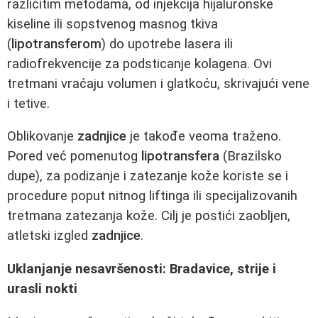
različitim metodama, od injekcija hijaluronske
kiseline ili sopstvenog masnog tkiva
(
lipotransferom
) do upotrebe lasera ili
radiofrekvencije za podsticanje kolagena. Ovi
tretmani vraćaju volumen i glatkoću, skrivajući vene
i tetive.
Oblikovanje
zadnjice
je takođe veoma traženo.
Pored već pomenutog
lipotransfera
(Brazilsko
dupe), za podizanje i zatezanje kože koriste se i
procedure poput nitnog liftinga ili specijalizovanih
tretmana zatezanja kože. Cilj je postići zaobljen,
atletski izgled
zadnjice
.
Uklanjanje nesavršenosti: Bradavice, strije i
urasli nokti