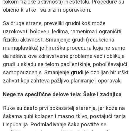
tokom fizičke aktivnosti) ili estetski. Procedure su
obično kratke i sa brzim oporavkom.
Sa druge strane, preveliki grudni koš može
uzrokovati bolove u ledima, ramenima i ograničiti
fizičku aktivnost.
Smanjenje grudi
(redukciona
mamaplastika) je hirurška procedura koja ne samo
da rešava ove zdravstvene probleme već i oblikuje
grudi u skladu sa telom pacijentkinje, poboljšavajući
samopouzdanje.
Smanjenje grudi
je ozbiljan hirurški
zahvat koji zahteva pažljivo planiranje i oporavak.
Nege za specifične delove tela: Šake i zadnjica
Ruke su često prvi pokazatelj starenja, jer koža na
šakama gubi kolagen i masno tkivo, postajući tanja
i ispucalija.
Podmlađivanje šaka
postiže se