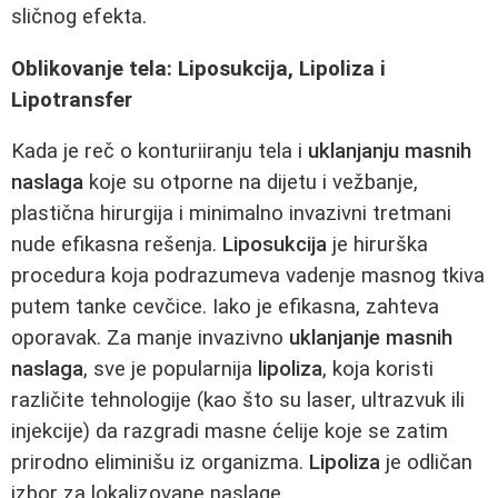
sličnog efekta.
Oblikovanje tela: Liposukcija, Lipoliza i
Lipotransfer
Kada je reč o konturiiranju tela i
uklanjanju masnih
naslaga
koje su otporne na dijetu i vežbanje,
plastična hirurgija i minimalno invazivni tretmani
nude efikasna rešenja.
Liposukcija
je hirurška
procedura koja podrazumeva vadenje masnog tkiva
putem tanke cevčice. Iako je efikasna, zahteva
oporavak. Za manje invazivno
uklanjanje masnih
naslaga
, sve je popularnija
lipoliza
, koja koristi
različite tehnologije (kao što su laser, ultrazvuk ili
injekcije) da razgradi masne ćelije koje se zatim
prirodno eliminišu iz organizma.
Lipoliza
je odličan
izbor za lokalizovane naslage.