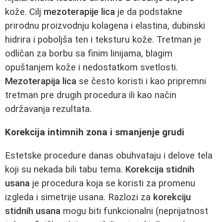
kože. Cilj
mezoterapije lica
je da podstakne
prirodnu proizvodnju kolagena i elastina, dubinski
hidrira i poboljša ten i teksturu kože. Tretman je
odličan za borbu sa finim linijama, blagim
opuštanjem kože i nedostatkom svetlosti.
Mezoterapija lica
se često koristi i kao pripremni
tretman pre drugih procedura ili kao način
održavanja rezultata.
Korekcija intimnih zona i smanjenje grudi
Estetske procedure danas obuhvataju i delove tela
koji su nekada bili tabu tema.
Korekcija stidnih
usana
je procedura koja se koristi za promenu
izgleda i simetrije usana. Razlozi za
korekciju
stidnih usana
mogu biti funkcionalni (neprijatnost