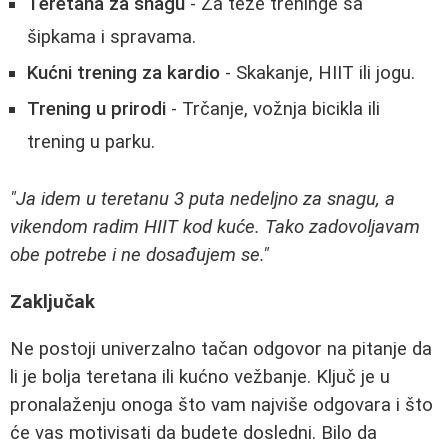
Teretana za snagu
- Za teže treninge sa
šipkama i spravama.
Kućni trening za kardio
- Skakanje, HIIT ili jogu.
Trening u prirodi
- Trčanje, vožnja bicikla ili
trening u parku.
"Ja idem u teretanu 3 puta nedeljno za snagu, a
vikendom radim HIIT kod kuće. Tako zadovoljavam
obe potrebe i ne dosađujem se."
Zaključak
Ne postoji univerzalno tačan odgovor na pitanje da
li je bolja teretana ili kućno vežbanje. Ključ je u
pronalaženju onoga što vam najviše odgovara i što
će vas motivisati da budete dosledni. Bilo da