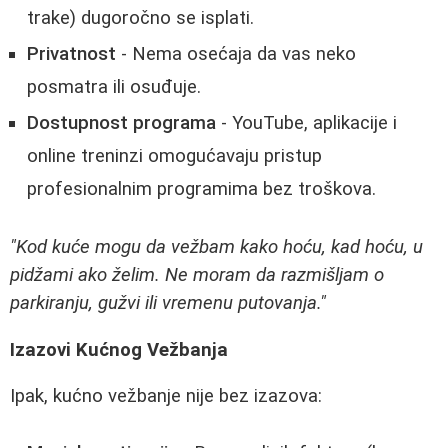
trake) dugoročno se isplati.
Privatnost
- Nema osećaja da vas neko
posmatra ili osuđuje.
Dostupnost programa
- YouTube, aplikacije i
online treninzi omogućavaju pristup
profesionalnim programima bez troškova.
"Kod kuće mogu da vežbam kako hoću, kad hoću, u
pidžami ako želim. Ne moram da razmišljam o
parkiranju, gužvi ili vremenu putovanja."
Izazovi Kućnog Vežbanja
Ipak, kućno vežbanje nije bez izazova: