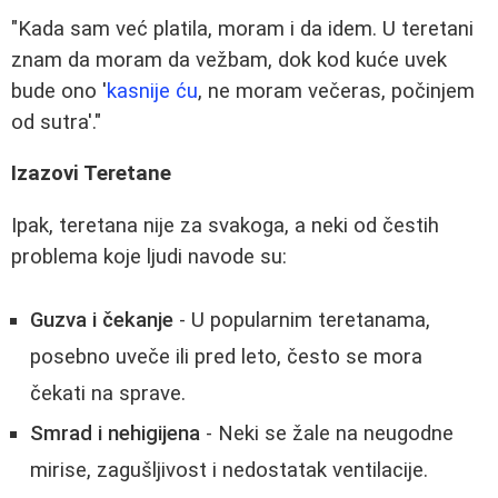
"Kada sam već platila, moram i da idem. U teretani
znam da moram da vežbam, dok kod kuće uvek
bude ono '
kasnije ću
, ne moram večeras, počinjem
od sutra'."
Izazovi Teretane
Ipak, teretana nije za svakoga, a neki od čestih
problema koje ljudi navode su:
Guzva i čekanje
- U popularnim teretanama,
posebno uveče ili pred leto, često se mora
čekati na sprave.
Smrad i nehigijena
- Neki se žale na neugodne
mirise, zagušljivost i nedostatak ventilacije.