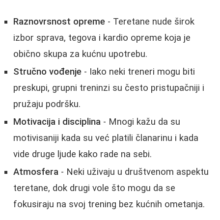
Raznovrsnost opreme
- Teretane nude širok
izbor sprava, tegova i kardio opreme koja je
obično skupa za kućnu upotrebu.
Stručno vođenje
- Iako neki treneri mogu biti
preskupi, grupni treninzi su često pristupačniji i
pružaju podršku.
Motivacija i disciplina
- Mnogi kažu da su
motivisaniji kada su već platili članarinu i kada
vide druge ljude kako rade na sebi.
Atmosfera
- Neki uživaju u društvenom aspektu
teretane, dok drugi vole što mogu da se
fokusiraju na svoj trening bez kućnih ometanja.