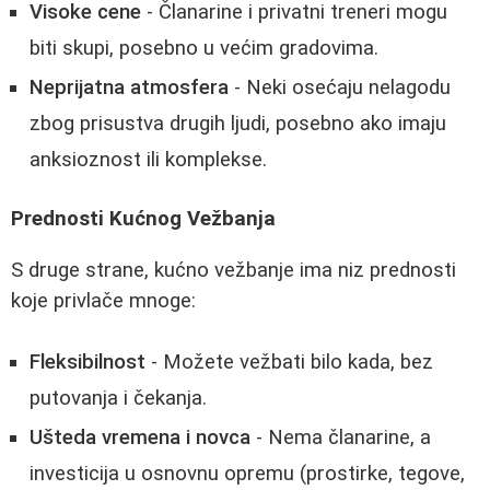
Visoke cene
- Članarine i privatni treneri mogu
biti skupi, posebno u većim gradovima.
Neprijatna atmosfera
- Neki osećaju nelagodu
zbog prisustva drugih ljudi, posebno ako imaju
anksioznost ili komplekse.
Prednosti Kućnog Vežbanja
S druge strane, kućno vežbanje ima niz prednosti
koje privlače mnoge:
Fleksibilnost
- Možete vežbati bilo kada, bez
putovanja i čekanja.
Ušteda vremena i novca
- Nema članarine, a
investicija u osnovnu opremu (prostirke, tegove,