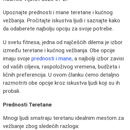
Upoznajte prednosti i mane teretane i kućnog
vežbanja. Pročitajte iskustva ljudi i saznajte kako
da odaberete najbolju opciju za svoje potrebe.
U svetu fitnesa, jedna od najčešćih dilema je izbor
između teretane i kućnog vežbanja. Obe opcije
imaju svoje
prednosti i mane
, a najbolji izbor zavisi
od vaših ciljeva, raspoloživog vremena, budžeta i
ličnih preferencija. U ovom članku ćemo detaljno
razmotriti obe opcije kroz iskustva ljudi koji su ih
probali.
Prednosti Teretane
Mnogi ljudi smatraju teretanu idealnim mestom za
vežbanje zbog sledećih razloga: