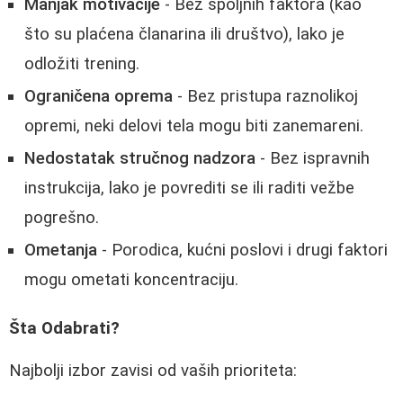
Manjak motivacije
- Bez spoljnih faktora (kao
što su plaćena članarina ili društvo), lako je
odložiti trening.
Ograničena oprema
- Bez pristupa raznolikoj
opremi, neki delovi tela mogu biti zanemareni.
Nedostatak stručnog nadzora
- Bez ispravnih
instrukcija, lako je povrediti se ili raditi vežbe
pogrešno.
Ometanja
- Porodica, kućni poslovi i drugi faktori
mogu ometati koncentraciju.
Šta Odabrati?
Najbolji izbor zavisi od vaših prioriteta: