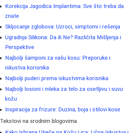
Korekcija Jagodica Implantima: Sve što treba da
znate
Skljocanje zglobova: Uzroci, simptomi i rešenja
Ugradnja Silikona: Da ili Ne? Različita Mišljenja i
Perspektive
Najbolji šamponi za vašu kosu: Preporuke i
iskustva korisnika
Najbolji puderi prema iskustvima korisnika
Najbolji losioni i mleka za telo za osetljivu i suvu
kožu
Inspiracija za frizure: Duzina, boja i stilovi kose
Tekstovi na srodnim blogovima
Kako Ishrana Utječe na Kožu Lica: Lična Iskustva i