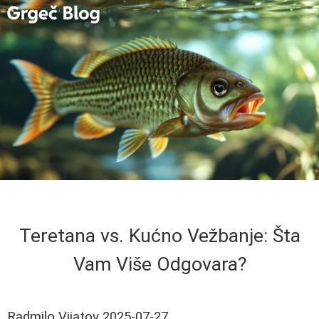
Teretana vs. Kućno Vežbanje: Šta
Vam Više Odgovara?
Radmilo Vijatov
2025-07-27