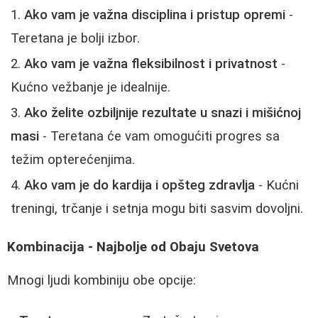
Ako vam je važna disciplina i pristup opremi
-
Teretana je bolji izbor.
Ako vam je važna fleksibilnost i privatnost
-
Kućno vežbanje je idealnije.
Ako želite ozbiljnije rezultate u snazi i mišićnoj
masi
- Teretana će vam omogućiti progres sa
težim opterećenjima.
Ako vam je do kardija i opšteg zdravlja
- Kućni
treningi, trčanje i setnja mogu biti sasvim dovoljni.
Kombinacija - Najbolje od Obaju Svetova
Mnogi ljudi kombiniju obe opcije: