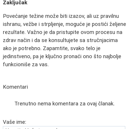
Zaključak
Povećanje težine može biti izazov, ali uz pravilnu
ishranu, vežbe i strpljenje, moguće je postići željene
rezultate. Važno je da pristupite ovom procesu na
zdrav način i da se konsultujete sa stručnjacima
ako je potrebno. Zapamtite, svako telo je
jedinstveno, pa je ključno pronaći ono što najbolje
funkcioniše za vas.
Komentari
Trenutno nema komentara za ovaj članak.
Vaše ime: