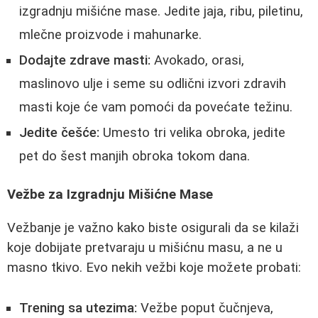
izgradnju mišićne mase. Jedite jaja, ribu, piletinu,
mlečne proizvode i mahunarke.
Dodajte zdrave masti:
Avokado, orasi,
maslinovo ulje i seme su odlični izvori zdravih
masti koje će vam pomoći da povećate težinu.
Jedite češće:
Umesto tri velika obroka, jedite
pet do šest manjih obroka tokom dana.
Vežbe za Izgradnju Mišićne Mase
Vežbanje je važno kako biste osigurali da se kilaži
koje dobijate pretvaraju u mišićnu masu, a ne u
masno tkivo. Evo nekih vežbi koje možete probati:
Trening sa utezima:
Vežbe poput čučnjeva,