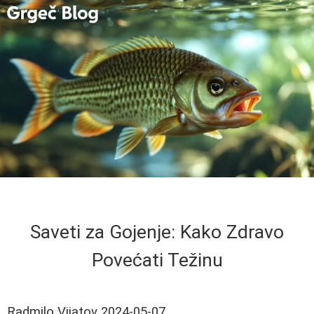
Saveti za Gojenje: Kako Zdravo
Povećati Težinu
Radmilo Vijatov
2024-05-07