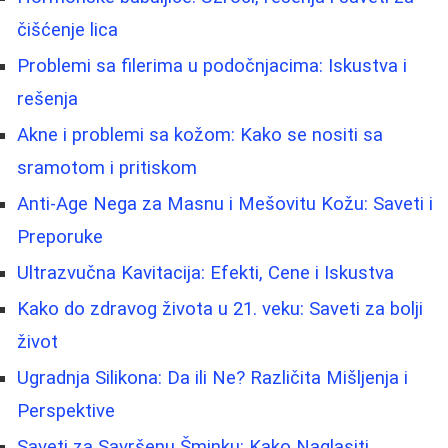
čišćenje lica
Problemi sa filerima u podočnjacima: Iskustva i
rešenja
Akne i problemi sa kožom: Kako se nositi sa
sramotom i pritiskom
Anti-Age Nega za Masnu i Mešovitu Kožu: Saveti i
Preporuke
Ultrazvučna Kavitacija: Efekti, Cene i Iskustva
Kako do zdravog života u 21. veku: Saveti za bolji
život
Ugradnja Silikona: Da ili Ne? Različita Mišljenja i
Perspektive
Saveti za Savršenu Šminku: Kako Naglasiti