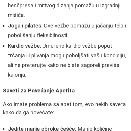
benčpresa i mrtvog dizanja pomažu u izgradnji
mišića.
Joga i pilates:
Ove vežbe pomažu u jačanju tela i
poboljšanju fleksibilnosti.
Kardio vežbe:
Umerene kardio vežbe poput
trčanja ili plivanja mogu poboljšati vašu kondiciju,
ali ne preterujte kako ne biste sagoreli previše
kalorija.
Saveti za Povećanje Apetita
Ako imate problema sa apetitom, evo nekih saveta
kako da ga povećate:
Jedite manje obroke češće:
Manje količine