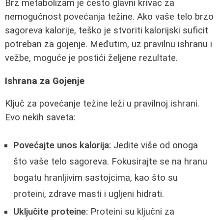
Brz metabolizam je često glavni krivac za
nemogućnost povećanja težine. Ako vaše telo brzo
sagoreva kalorije, teško je stvoriti kalorijski suficit
potreban za gojenje. Međutim, uz pravilnu ishranu i
vežbe, moguće je postići željene rezultate.
Ishrana za Gojenje
Ključ za povećanje težine leži u pravilnoj ishrani.
Evo nekih saveta:
Povećajte unos kalorija:
Jedite više od onoga
što vaše telo sagoreva. Fokusirajte se na hranu
bogatu hranljivim sastojcima, kao što su
proteini, zdrave masti i ugljeni hidrati.
Uključite proteine:
Proteini su ključni za