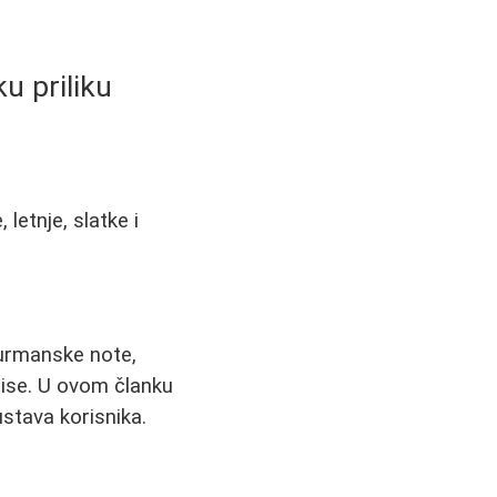
ku priliku
etnje, slatke i
gurmanske note,
rise. U ovom članku
stava korisnika.