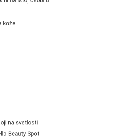
k ni na istoj osobi u
a kože:
ji na svetlosti
lla Beauty Spot