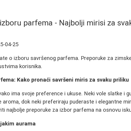
izboru parfema - Najbolji mirisi za sva
5-04-25
ate o izboru savršenog parfema. Preporuke za zimske, l
ustvima korisnika.
rfema: Kako pronaći savršeni miris za svaku priliku
ako ima svoje preference i ukuse. Neki vole slatke i 
e aroma, dok neki preferiraju puderaste i elegantne mi
i najbolje preporuke za izbor parfema na osnovu isku
 jakim aurama