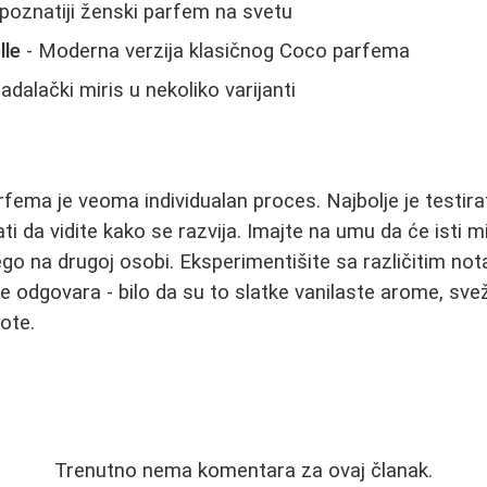
poznatiji ženski parfem na svetu
le
- Moderna verzija klasičnog Coco parfema
adalački miris u nekoliko varijanti
fema je veoma individualan proces. Najbolje je testirat
ti da vidite kako se razvija. Imajte na umu da će isti m
go na drugoj osobi. Eksperimentišite sa različitim no
 odgovara - bilo da su to slatke vanilaste arome, sveži c
ote.
Trenutno nema komentara za ovaj članak.