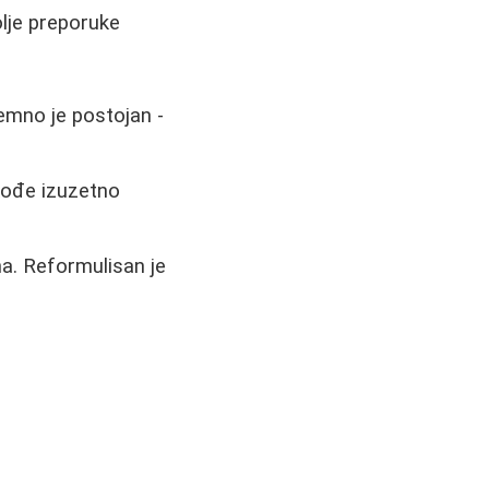
olje preporuke
emno je postojan -
akođe izuzetno
a. Reformulisan je