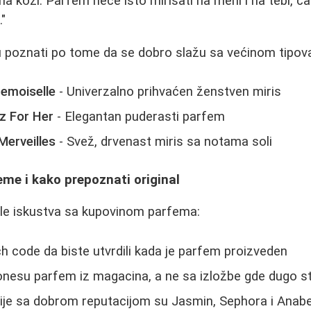
na koži. Parfem neće isto mirisati na meni i na tebi, ča
."
u poznati po tome da se dobro slažu sa većinom tipov
emoiselle
- Univerzalno prihvaćen ženstven miris
z For Her
- Elegantan puderasti parfem
erveilles
- Svež, drvenast miris sa notama soli
me i kako prepoznati original
le iskustva sa kupovinom parfema:
h code da biste utvrdili kada je parfem proizveden
nesu parfem iz magacina, a ne sa izložbe gde dugo sto
ije sa dobrom reputacijom su Jasmin, Sephora i Anabe