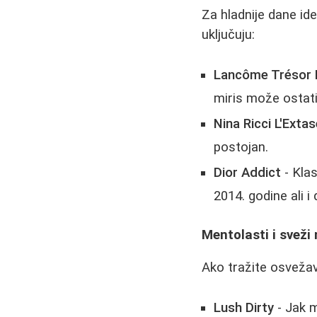
Za hladnije dane ide
uključuju:
Lancôme Trésor 
miris može ostati
Nina Ricci L'Exta
postojan.
Dior Addict
- Klas
2014. godine ali i
Mentolasti i sveži 
Ako tražite osvežav
Lush Dirty
- Jak m