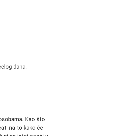
celog dana.
m osobama. Kao što
cati na to kako će