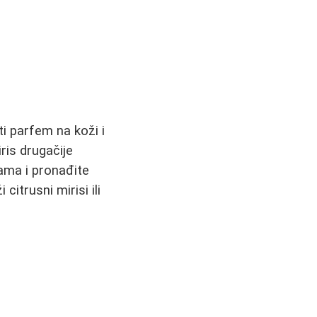
i parfem na koži i
iris drugačije
tama i pronađite
itrusni mirisi ili