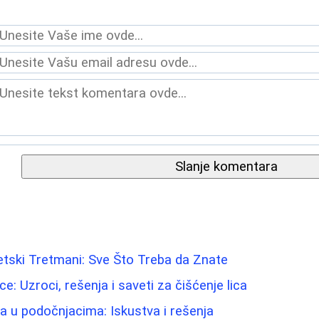
Slanje komentara
stetski Tretmani: Sve Što Treba da Znate
: Uzroci, rešenja i saveti za čišćenje lica
ma u podočnjacima: Iskustva i rešenja