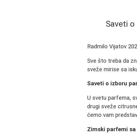
Saveti o 
Radmilo Vijatov
202
Sve što treba da zn
sveže mirise sa isk
Saveti o izboru pa
U svetu parfema, sv
drugi sveže citrusn
ćemo vam predstavit
Zimski parfemi sa