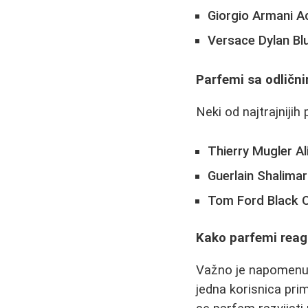
Giorgio Armani Ac
Versace Dylan Bl
Parfemi sa odlič
Neki od najtrajniji
Thierry Mugler Al
Guerlain Shalimar
Tom Ford Black 
Kako parfemi reagu
Važno je napomenuti
jedna korisnica prim