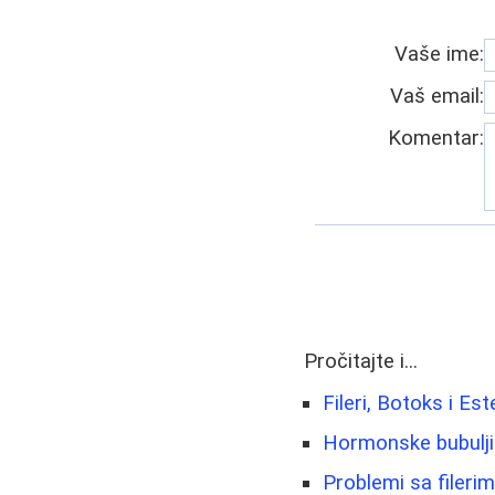
Vaše ime:
Vaš email:
Komentar:
Pročitajte i...
Fileri, Botoks i E
Hormonske bubuljice
Problemi sa fileri