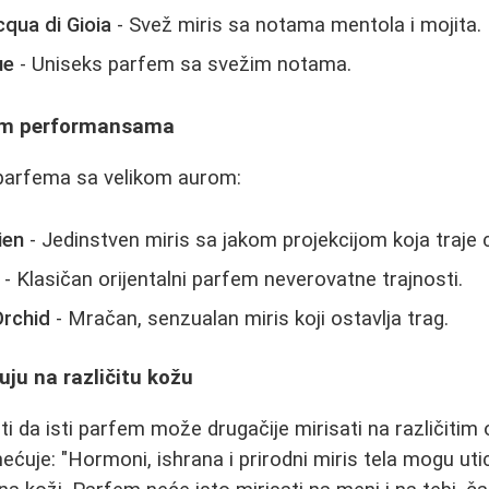
qua di Gioia
- Svež miris sa notama mentola i mojita.
ue
- Uniseks parfem sa svežim notama.
nim performansama
h parfema sa velikom aurom:
ien
- Jedinstven miris sa jakom projekcijom koja traje 
- Klasičan orijentalni parfem neverovatne trajnosti.
Orchid
- Mračan, senzualan miris koji ostavlja trag.
ju na različitu kožu
 da isti parfem može drugačije mirisati na različiti
ećuje: "Hormoni, ishrana i prirodni miris tela mogu uti