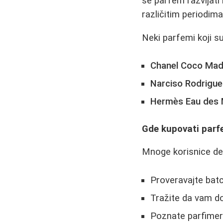
se parfem razvijati 
različitim periodima
Neki parfemi koji s
Chanel Coco Mad
Narciso Rodrigue
Hermès Eau des M
Gde kupovati parfe
Mnoge korisnice de
Proveravajte batc
Tražite da vam do
Poznate parfimer