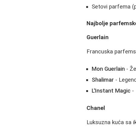
Setovi parfema (p
Najbolje parfemske
Guerlain
Francuska parfemsk
Mon Guerlain
- Že
Shalimar
- Legend
L'Instant Magic
- 
Chanel
Luksuzna kuća sa i