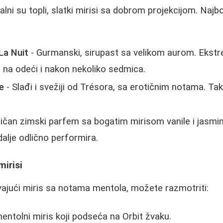
alni su topli, slatki mirisi sa dobrom projekcijom. Najb
La Nuit
- Gurmanski, sirupast sa velikom aurom. Ekstr
 na odeći i nakon nekoliko sedmica.
se
- Slađi i svežiji od Trésora, sa erotičnim notama. T
ičan zimski parfem sa bogatim mirisom vanile i jasmin
 dalje odlično performira.
mirisi
ajući miris sa notama mentola, možete razmotriti:
entolni miris koji podseća na Orbit žvaku.