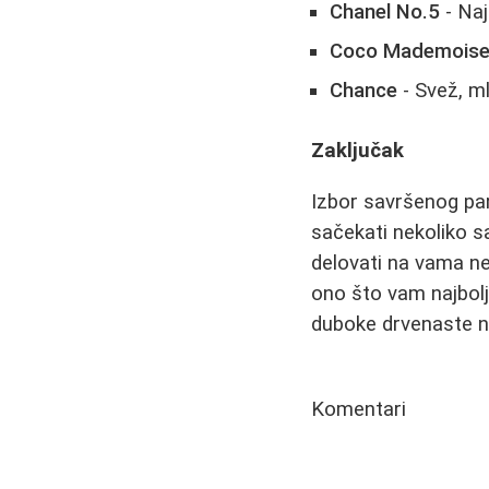
Chanel No.5
- Naj
Coco Mademoisel
Chance
- Svež, ml
Zaključak
Izbor savršenog par
sačekati nekoliko sa
delovati na vama ne
ono što vam najbolje
duboke drvenaste n
Komentari