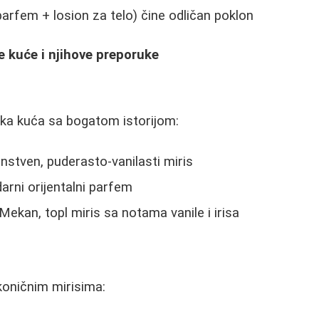
arfem + losion za telo) čine odličan poklon
 kuće i njihove preporuke
a kuća sa bogatom istorijom:
nstven, puderasto-vanilasti miris
arni orijentalni parfem
Mekan, topl miris sa notama vanile i irisa
koničnim mirisima: