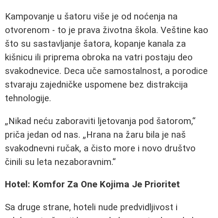
Kampovanje u šatoru više je od noćenja na
otvorenom - to je prava životna škola. Veštine kao
što su sastavljanje šatora, kopanje kanala za
kišnicu ili priprema obroka na vatri postaju deo
svakodnevice. Deca uče samostalnost, a porodice
stvaraju zajedničke uspomene bez distrakcija
tehnologije.
„Nikad neću zaboraviti ljetovanja pod šatorom,“
priča jedan od nas. „Hrana na žaru bila je naš
svakodnevni ručak, a čisto more i novo društvo
činili su leta nezaboravnim.“
Hotel: Komfor Za One Kojima Je Prioritet
Sa druge strane, hoteli nude predvidljivost i