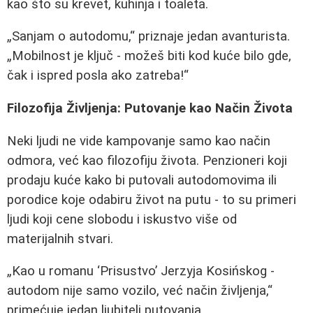
kao što su krevet, kuhinja i toaleta.
„Sanjam o autodomu,“ priznaje jedan avanturista.
„Mobilnost je ključ - možeš biti kod kuće bilo gde,
čak i ispred posla ako zatreba!“
Filozofija Življenja: Putovanje kao Način Života
Neki ljudi ne vide kampovanje samo kao način
odmora, već kao filozofiju života. Penzioneri koji
prodaju kuće kako bi putovali autodomovima ili
porodice koje odabiru život na putu - to su primeri
ljudi koji cene slobodu i iskustvo više od
materijalnih stvari.
„Kao u romanu ‘Prisustvo’ Jerzyja Kosińskog -
autodom nije samo vozilo, već način življenja,“
primećuje jedan ljubitelj putovanja.