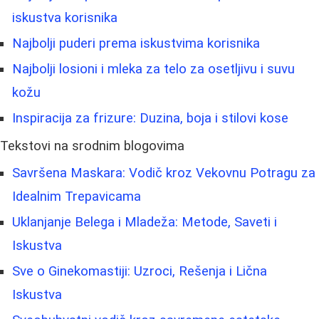
iskustva korisnika
Najbolji puderi prema iskustvima korisnika
Najbolji losioni i mleka za telo za osetljivu i suvu
kožu
Inspiracija za frizure: Duzina, boja i stilovi kose
Tekstovi na srodnim blogovima
Savršena Maskara: Vodič kroz Vekovnu Potragu za
Idealnim Trepavicama
Uklanjanje Belega i Mladeža: Metode, Saveti i
Iskustva
Sve o Ginekomastiji: Uzroci, Rešenja i Lična
Iskustva