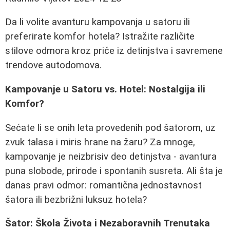
Da li volite avanturu kampovanja u satoru ili
preferirate komfor hotela? Istražite različite
stilove odmora kroz priče iz detinjstva i savremene
trendove autodomova.
Kampovanje u Satoru vs. Hotel: Nostalgija ili
Komfor?
Sećate li se onih leta provedenih pod šatorom, uz
zvuk talasa i miris hrane na žaru? Za mnoge,
kampovanje je neizbrisiv deo detinjstva - avantura
puna slobode, prirode i spontanih susreta. Ali šta je
danas pravi odmor: romantična jednostavnost
šatora ili bezbrižni luksuz hotela?
Šator: Škola Života i Nezaboravnih Trenutaka