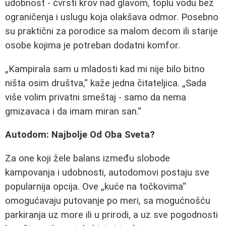
udobnost - čvrsti krov nad glavom, toplu vodu bez
ograničenja i uslugu koja olakšava odmor. Posebno
su praktični za porodice sa malom decom ili starije
osobe kojima je potreban dodatni komfor.
„Kampirala sam u mladosti kad mi nije bilo bitno
ništa osim društva,“ kaže jedna čitateljica. „Sada
više volim privatni smeštaj - samo da nema
gmizavaca i da imam miran san.“
Autodom: Najbolje Od Oba Sveta?
Za one koji žele balans između slobode
kampovanja i udobnosti, autodomovi postaju sve
popularnija opcija. Ove „kuće na točkovima“
omogućavaju putovanje po meri, sa mogućnošću
parkiranja uz more ili u prirodi, a uz sve pogodnosti