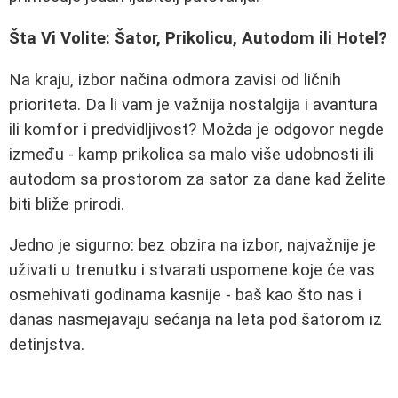
Šta Vi Volite: Šator, Prikolicu, Autodom ili Hotel?
Na kraju, izbor načina odmora zavisi od ličnih
prioriteta. Da li vam je važnija nostalgija i avantura
ili komfor i predvidljivost? Možda je odgovor negde
između - kamp prikolica sa malo više udobnosti ili
autodom sa prostorom za sator za dane kad želite
biti bliže prirodi.
Jedno je sigurno: bez obzira na izbor, najvažnije je
uživati u trenutku i stvarati uspomene koje će vas
osmehivati godinama kasnije - baš kao što nas i
danas nasmejavaju sećanja na leta pod šatorom iz
detinjstva.