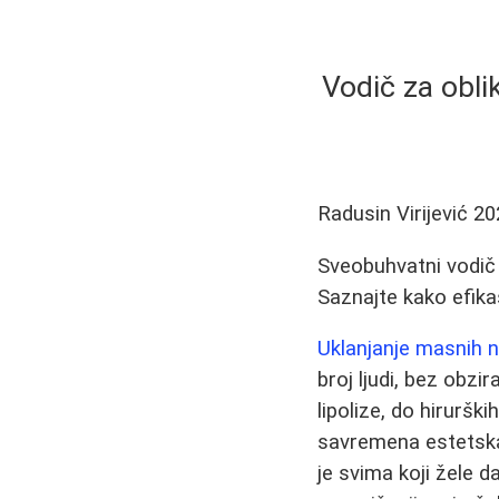
Vodič za oblik
Radusin Virijević
20
Sveobuhvatni vodič o 
Saznajte kako efikas
Uklanjanje masnih 
broj ljudi, bez obzi
lipolize, do hiruršk
savremena estetska
je svima koji žele 