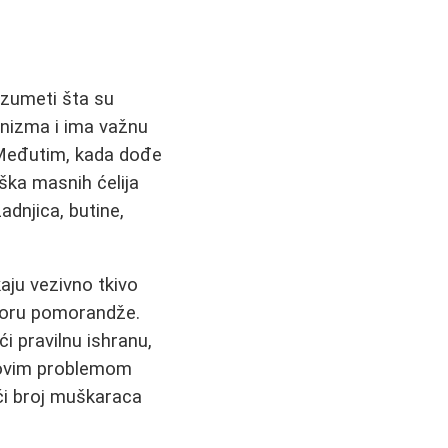
azumeti šta su
anizma i ima važnu
. Međutim, kada dođe
ška masnih ćelija
dnjica, butine,
kaju vezivno tkivo
 koru pomorandže.
ći pravilnu ishranu,
a ovim problemom
ći broj muškaraca