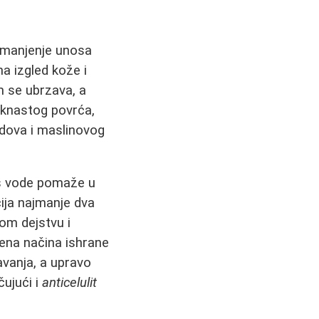
Smanjenje unosa
a izgled kože i
m se ubrzava, a
aknastog povrća,
lodova i maslinovog
os vode pomaže u
ija najmanje dva
om dejstvu i
ena načina ishrane
avanja, a upravo
čujući i
anticelulit