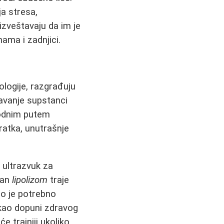
ja stresa,
 izveštavaju da im je
ama i zadnjici.
ologije, razgrađuju
vanje supstanci
rodnim putem
ratka, unutrašnje
i ultrazvuk za
man
lipolizom
traje
no je potrebno
 kao dopuni zdravog
će trajniji ukoliko