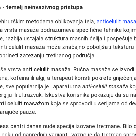
 - temelj neinvazivnog pristupa
hirurškim metodama oblikovanja tela,
anticelulit mas
 vrsta masaže podrazumeva specifične tehnike kojim
mfe, razbija ustajala struktura masnih ćelija i pospešuje 
nti celulit masaža može značajno poboljšati teksturu 
 doprineti zatezanju tretiranog područja.
više vrsta
anti celulit masaža
. Ručna masaža se izvodi u
ana, kofeina ili algi, a terapeut koristi pokrete gnječenj
e, sve popularnija je i aparaturna
anti-celulit masaža
koj
giju ili ultrazvuk. Iskustva korisnika pokazuju da su naj
nti celulit masažom
koja se sprovodi u serijama od de
arajuće pauze.
ness centri danas nude specijalizovane tretmane. Bilo d
i neku od naprednih varijanti, važno je da tretman spro