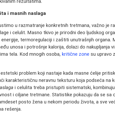
kivanim rezultatima.
ita i masnih naslaga
ustimo u razmatranje konkretnih tretmana, važno je r
ge i celulit. Masno tkivo je prirodni deo ljudskog org
 energije, termoregulaciji i zaštiti unutrašnjih organa
đu unosa i potrošnje kalorija, dolazi do nakupljanja vi
ima tela. Kod mnogih osoba,
kritične zone
su upravo za
n estetski problem koji nastaje kada masne ćelije pritis
ući karakterističnu neravnu teksturu koja podseća na
naslaga
i celulita treba pristupiti sistematski, kombinuju
ivnost i ciljane tretmane. Statistike pokazuju da se s
amdeset posto žena u nekom periodu života, a sve ve
na rešenja.