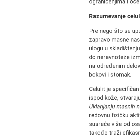
ograničenjima i oče
Razumevanje celul
Pre nego što se up
zapravo masne nasla
ulogu u skladištenju
do neravnoteže izme
na određenim delov
bokovi i stomak.
Celulit je specifiča
ispod kože, stvaraj
Uklanjanju masnih 
redovnu fizičku akt
susreće više od os
takođe traži efikas