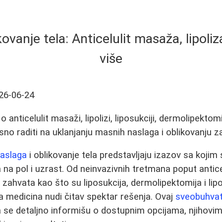
ovanje tela: Anticelulit masaža, lipoliza
više
26-06-24
anticelulit masaži, lipolizi, liposukciji, dermolipektomij
no raditi na uklanjanju masnih naslaga i oblikovanju za
naslaga
i oblikovanje tela predstavljaju izazov sa kojim 
ra na pol i uzrast. Od neinvazivnih tretmana poput antic
ih zahvata kao što su liposukcija, dermolipektomija i lip
 medicina nudi čitav spektar rešenja. Ovaj
sveobuhvat
da se detaljno informišu o dostupnim opcijama, njihovi