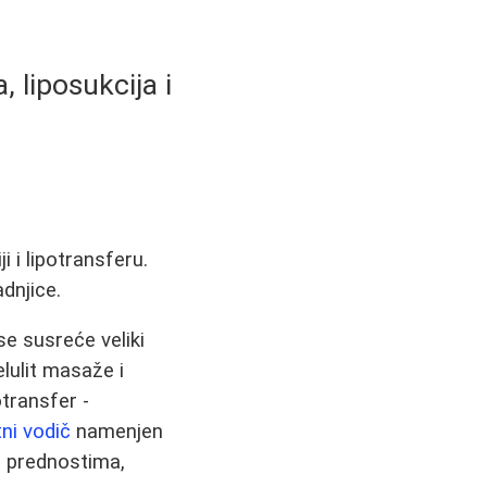
, liposukcija i
i i lipotransferu.
dnjice.
se susreće veliki
elulit masaže i
otransfer -
ni vodič
namenjen
m prednostima,