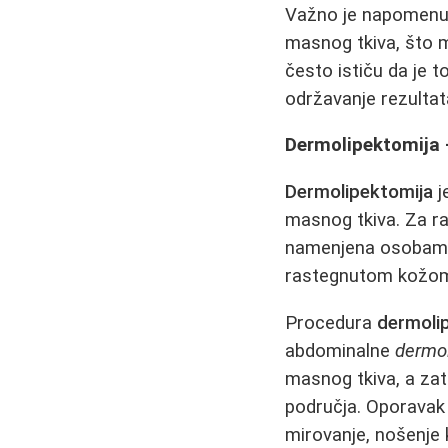
Važno je napomenu
masnog tkiva, što mo
često ističu da je 
održavanje rezultat
Dermolipektomija -
Dermolipektomija
j
masnog tkiva. Za raz
namenjena osobama
rastegnutom kožom 
Procedura
dermoli
abdominalne
dermol
masnog tkiva, a zati
područja. Oporava
mirovanje, nošenje