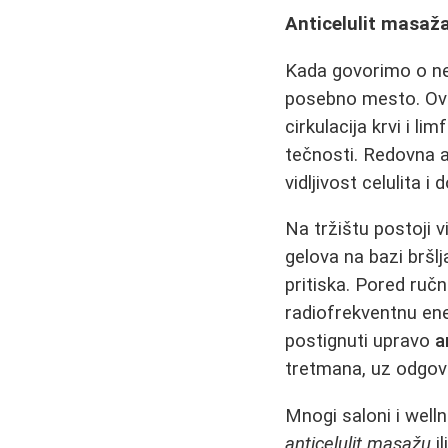
Anticelulit masaža
Kada govorimo o ne
posebno mesto. Ova
cirkulacija krvi i li
tečnosti. Redovna a
vidljivost celulita i
Na tržištu postoji 
gelova na bazi bršlj
pritiska. Pored ručn
radiofrekventnu ener
postignuti upravo
a
tretmana, uz odgov
Mnogi saloni i well
anticelulit masažu
il