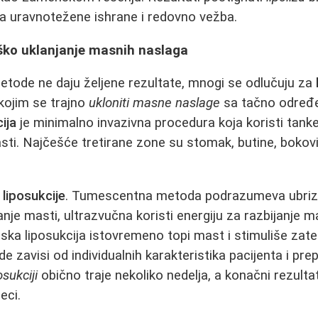
va uravnotežene ishrane i redovno vežba.
rško uklanjanje masnih naslaga
tode ne daju željene rezultate, mnogi se odlučuju za
kojim se trajno
ukloniti masne naslage
sa tačno određen
ija
je minimalno invazivna procedura koja koristi tanke
sti. Najčešće tretirane zone su stomak, butine, bokovi
a
liposukcije
. Tumescentna metoda podrazumeva ubriz
anje masti, ultrazvučna koristi energiju za razbijanje m
erska liposukcija istovremeno topi mast i stimuliše zat
 zavisi od individualnih karakteristika pacijenta i pre
osukciji
obično traje nekoliko nedelja, a konačni rezultati
eci.