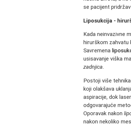
se pacijent pridrža
Liposukcija - hiru
Kada neinvazivne me
hirurškom zahvatu 
Savremena
liposukc
usisavanje viška ma
zadnjica
.
Postoji više tehnik
koji olakšava uklanj
aspiracije, dok las
odgovarajuće metode
Oporavak nakon
lip
nakon nekoliko mes