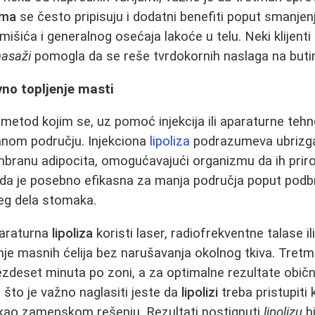
ama
se često pripisuju i dodatni benefiti poput smanjen
išića i generalnog osećaja lakoće u telu. Neki klijenti
masaži
pomogla da se reše tvrdokornih naslaga na butin
vno topljenje masti
 metod kojim se, uz pomoć injekcija ili aparaturne tehn
janom području. Injekciona
lipoliza
podrazumeva ubrizga
mbranu adipocita, omogućavajući organizmu da ih pri
oda je posebno efikasna za manja područja poput podb
jeg dela stomaka.
paraturna
lipoliza
koristi laser, radiofrekventne talase il
anje masnih ćelija bez narušavanja okolnog tkiva. Tret
ezdeset minuta po zoni, a za optimalne rezultate obič
 što je važno naglasiti jeste da
lipolizi
treba pristupiti
 kao zamenskom rešenju. Rezultati postignuti
lipolizu
bi