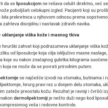
ti da se
liposukcijom
ne rešava celulit direktno, već s
že poboljšati celokupni izgled. Pacijenti koji su prošl
to bila prekretnica u njihovom odnosu prema sopstven
a zahteva disciplinu i nastavak zdravih navika.
 uklanjanje viška kože i masnog tkiva
e hirurški zahvat koji podrazumeva uklanjanje viška ko
liku od liposukcije koja cilja isključivo masne naslage
 koje su nakon značajnog gubitka kilograma suočene
koja ne može da se povrati prirodnim putem.
pektomije
se najčešće izvodi na stomaku, butinama i 
ipektomije
, hirurg pravi rez u donjem delu stomaka, uk
m zateže preostalu kožu. Rezultat je ravniji i čvršći iz
k nakon
dermolipektomiji
je nešto duži nego kod liposuk
 kompresivnog veša i redovne kontrole.