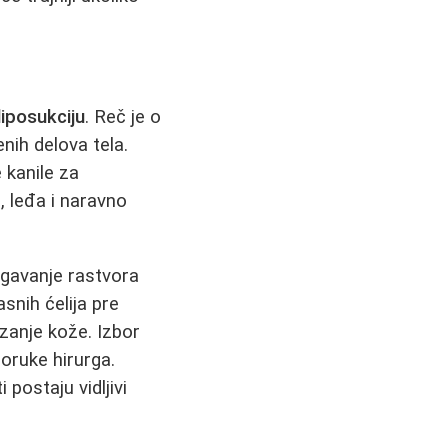
liposukciju
. Reč je o
ih delova tela.
 kanile za
, leđa i naravno
gavanje rastvora
asnih ćelija pre
ezanje kože. Izbor
poruke hirurga.
 postaju vidljivi