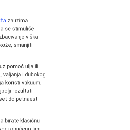
aža
zauzima
a se stimuliše
izbacivanje viška
kože, smanjiti
z pomoć ulja ili
a, valjanja i dubokog
a koristi vakuum,
bolji rezultati
set do petnaest
a birate klasičnu
vodi obučeno lice.