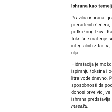
Ishrana kao temelj
Pravilna ishrana ig
prerađenih šećera, 
potkožnog tkiva. Ka
toksične materije s
integralnih žitarica
ulja.
Hidratacija je možd
ispiranju toksina i
litra vode dnevno. 
sposobnosti da pod
donosi prve vidljiv
ishrana predstavlja 
masažu
.