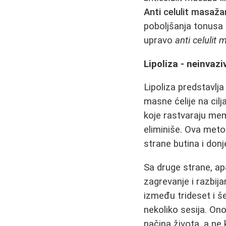
Anti celulit masaž
poboljšanja tonusa m
upravo
anti celulit 
Lipoliza - neinvazi
Lipoliza predstavlja
masne ćelije na cil
koje rastvaraju me
eliminiše. Ova met
strane butina i don
Sa druge strane, a
zagrevanje i razbij
između trideset i š
nekoliko sesija. Ono
načina života, a ne