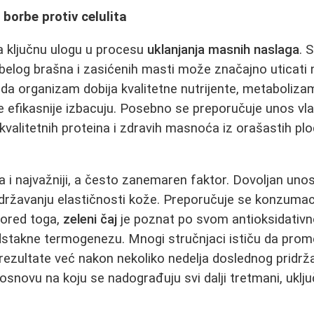
 borbe protiv celulita
ra ključnu ulogu u procesu
uklanjanja masnih naslaga
. 
belog brašna i zasićenih masti može značajno uticati n
da organizam dobija kvalitetne nutrijente, metaboliza
e efikasnije izbacuju. Posebno se preporučuje unos vl
, kvalitetnih proteina i zdravih masnoća iz orašastih p
a i najvažniji, a često zanemaren faktor. Dovoljan un
 održavanju elastičnosti kože. Preporučuje se konzumac
Pored toga,
zeleni čaj
je poznat po svom antioksidativn
stakne termogenezu. Mnogi stručnjaci ističu da prom
e rezultate već nakon nekoliko nedelja doslednog pridrž
osnovu na koju se nadograđuju svi dalji tretmani, uklju