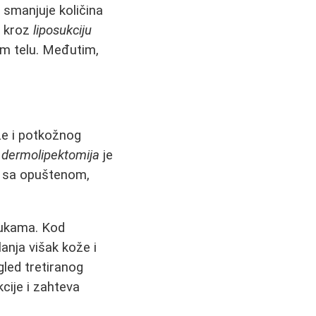
e smanjuje količina
i kroz
liposukciju
om telu. Međutim,
že i potkožnog
,
dermolipektomija
je
 sa opuštenom,
rukama. Kod
lanja višak kože i
gled tretiranog
cije i zahteva