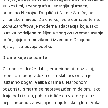
su kostimi, scenografija i energija glumaca,
posebno Nebojše Dugalića i Nikole Simića, na
vrhunskom nivou. Za one koji vole domaće teme,
Zona Zamfirova
je moderna adaptacija koja, iako
izaziva podeljena mišljenja zbog osavremenjavanja
priče, sjajnom muzikom i izvedbom Dragana
Bjelogrlića osvaja publiku.
Drame koje se pamte
Za one koji traže dublji, emocionalniji doživljaj,
repertoar beogradskih dramskih pozorišta je
izuzetno bogat.
Velika drama
u Narodnom
pozorištu smatra se neprevaziđenim delom. Iako
traje četiri sata, publika ističe da vreme prolazi
neprimećeno zahvaljujući majstorskoj glumi Vuka