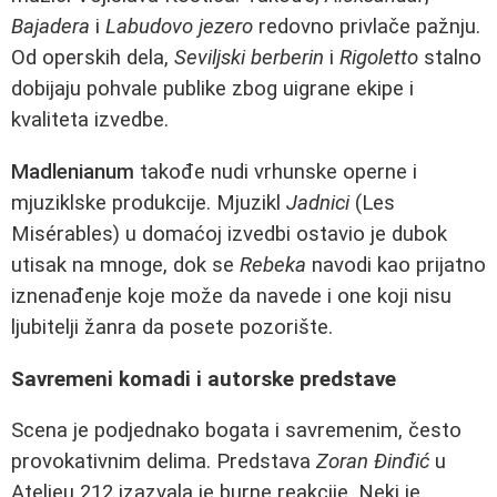
Bajadera
i
Labudovo jezero
redovno privlače pažnju.
Od operskih dela,
Seviljski berberin
i
Rigoletto
stalno
dobijaju pohvale publike zbog uigrane ekipe i
kvaliteta izvedbe.
Madlenianum
takođe nudi vrhunske operne i
mjuziklske produkcije. Mjuzikl
Jadnici
(Les
Misérables) u domaćoj izvedbi ostavio je dubok
utisak na mnoge, dok se
Rebeka
navodi kao prijatno
iznenađenje koje može da navede i one koji nisu
ljubitelji žanra da posete pozorište.
Savremeni komadi i autorske predstave
Scena je podjednako bogata i savremenim, često
provokativnim delima. Predstava
Zoran Đinđić
u
Ateljeu 212 izazvala je burne reakcije. Neki je