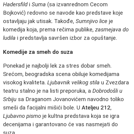
Hadersfild
i
Suma
(sa izvanrednom Cecom
Bojković) redovno se navode kao predstave koje
ostavljaju jak utisak. Takođe,
Sumnjivo lice
je
komedija koja, prema rečima publike,
zasmejava do
ludila
i predstavlja savršen izbor za opuštanje.
Komedije za smeh do suza
Ponekad je najbolji lek za stres dobar smeh.
Srećom, beogradska scena obiluje komedijama
visokog kvaliteta.
Ljubavnik velikog stila
u Zvezdara
teatru stalno je na listi preporuka, a
Dobrodošli u
Srbiju
sa Draganom Jovanovićem navodno toliko
smeši da facijalni mišići bole. U
Ateljeu 212
,
Ljubavno pismo
je kultna predstava koja se igra
decenijama i garantovano će vas nasmejati do
suza.