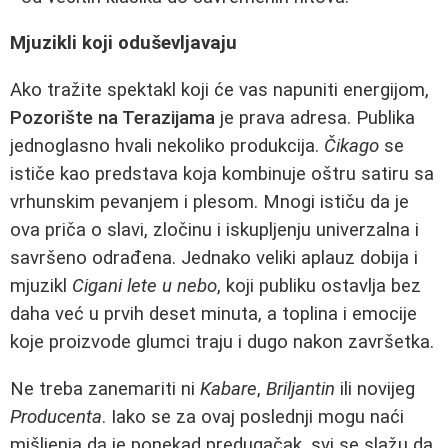
Mjuzikli koji oduševljavaju
Ako tražite spektakl koji će vas napuniti energijom,
Pozorište na Terazijama
je prava adresa. Publika
jednoglasno hvali nekoliko produkcija.
Čikago
se
ističe kao predstava koja kombinuje oštru satiru sa
vrhunskim pevanjem i plesom. Mnogi ističu da je
ova priča o slavi, zločinu i iskupljenju univerzalna i
savršeno odrađena. Jednako veliki aplauz dobija i
mjuzikl
Cigani lete u nebo
, koji publiku ostavlja bez
daha već u prvih deset minuta, a toplina i emocije
koje proizvode glumci traju i dugo nakon završetka.
Ne treba zanemariti ni
Kabare
,
Briljantin
ili novijeg
Producenta
. Iako se za ovaj poslednji mogu naći
mišljenja da je ponekad predugačak, svi se slažu da