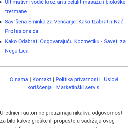
Ultimativni vodič kroz anti celulit masažu i biološke
tretmane
Savršena Šminka za Venčanje: Kako Izabrati i Naći
Profesionalca
Kako Odabrati Odgovarajuću Kozmetiku - Saveti za
Negu Lica
O nama
|
Kontakt
|
Politika privatnosti
|
Uslovi
korišćenja
|
Marketinški servisi
Urednici i autori ne preuzimaju nikakvu odgovornost
za bilo kakve greške ili propuste u sadržaju ovog