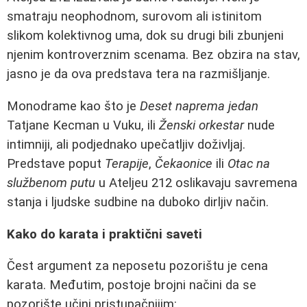
smatraju neophodnom, surovom ali istinitom
slikom kolektivnog uma, dok su drugi bili zbunjeni
njenim kontroverznim scenama. Bez obzira na stav,
jasno je da ova predstava tera na razmišljanje.
Monodrame kao što je
Deset naprema jedan
Tatjane Kecman u Vuku, ili
Ženski orkestar
nude
intimniji, ali podjednako upečatljiv doživljaj.
Predstave poput
Terapije
,
Čekaonice
ili
Otac na
službenom putu
u Ateljeu 212 oslikavaju savremena
stanja i ljudske sudbine na duboko dirljiv način.
Kako do karata i praktični saveti
Čest argument za neposetu pozorištu je cena
karata. Međutim, postoje brojni načini da se
pozorište učini pristupačnijim: