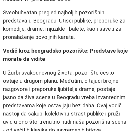
Sveobuhvatan pregled najboljih pozorišnih
predstava u Beogradu. Utisci publike, preporuke za
komedije, drame, mjuzikle i balete, kao i saveti za
pronalaženje povoljnih karata.
Vodič kroz beogradsko pozorište: Predstave koje
morate da vidite
U žurbi svakodnevnog života, pozorište često
ostaje u drugom planu. Međutim, čitajući brojne
razgovore i preporuke ljubitelja drame, postaje
jasno da živa scena u Beogradu vreba izvanrednim
predstavama koje ostavljaju bez daha. Ovaj vodič
nastoji da sakupi kolektivnu strast publike i pruži
uvid u ono što trenutno nudi naša pozorišna scena
- od večitih klasika do savremenih hitova.