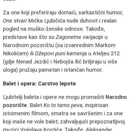
Za one koji preferiraju domaći, sarkastični humor,
One stvari
Mićka Ljubičića nude duhovit i realan
pogled na muško-ženske odnose. Takođe,
predstave kao što su
Zagonetne varijacije
u
Narodnom pozorištu (sa izvanrednim Markom
Nikolićem) ili
Džepovi puni kamenja
u Ateljeu 212
(gdje Nenad Jezdić i Nebojša Ilić briljiraju u više
uloga) pružaju pametan i istančan humor.
Balet i opera: Carstvo lepote
Ljubitelji baleta i opere ne mogu promašiti
Narodno
pozorište
. Balet
Ko to tamo peva
, inspirisan
istoimenim filmom, smatra se savršenim i za one
koji inaše ne vole balet, zahvaljujući prepoznatljivoj
muzici Vojislava Kostića. Takođe,
Aleksandar
,