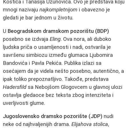
Kostića i Tanasija Uzunovića. Ovo je predstava koju
mnogi nazivaju
najkompletnijom
i obavezno je
gledati je bar jednom u životu.
U
Beogradskom dramskom pozorištu (BDP)
posebno se izdvaja
Eling
. Ova nora, ali duboko
ljudska priča o usamljenosti i nadi, ostvarila je
savršenu simbiozu između glumaca Ljubomira
Bandovića i Pavla Pekića. Publika izlazi sa
osećajem da je videla nešto posebno, autentično, a
ipak toliko prepoznatljivo. Takođe, predstava
Hadersfild
sa Nebojšom Glogovcem u glavnoj ulozi
ostavlja gledaoce bez teksta zbog intenziteta i
uverljivosti glume.
Jugoslovensko dramsko pozorište (JDP)
nudi
neke od najhvaljenijih drama.
Elijahova stolica
,