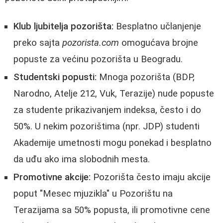
Klub ljubitelja pozorišta:
Besplatno učlanjenje
preko sajta
pozorista.com
omogućava brojne
popuste za većinu pozorišta u Beogradu.
Studentski popusti:
Mnoga pozorišta (BDP,
Narodno, Atelje 212, Vuk, Terazije) nude popuste
za studente prikazivanjem indeksa, često i do
50%. U nekim pozorištima (npr. JDP) studenti
Akademije umetnosti mogu ponekad i besplatno
da uđu ako ima slobodnih mesta.
Promotivne akcije:
Pozorišta često imaju akcije
poput "Mesec mjuzikla" u Pozorištu na
Terazijama sa 50% popusta, ili promotivne cene