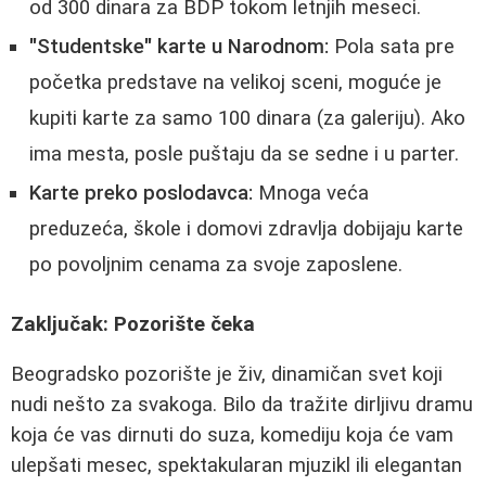
od 300 dinara za BDP tokom letnjih meseci.
"Studentske" karte u Narodnom:
Pola sata pre
početka predstave na velikoj sceni, moguće je
kupiti karte za samo 100 dinara (za galeriju). Ako
ima mesta, posle puštaju da se sedne i u parter.
Karte preko poslodavca:
Mnoga veća
preduzeća, škole i domovi zdravlja dobijaju karte
po povoljnim cenama za svoje zaposlene.
Zaključak: Pozorište čeka
Beogradsko pozorište je živ, dinamičan svet koji
nudi nešto za svakoga. Bilo da tražite dirljivu dramu
koja će vas dirnuti do suza, komediju koja će vam
ulepšati mesec, spektakularan mjuzikl ili elegantan