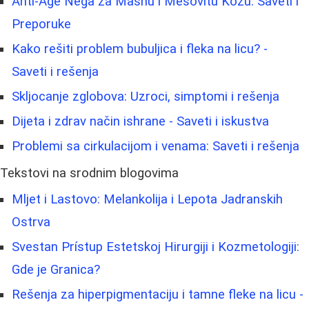
Anti-Age Nega za Masnu i Mešovitu Kožu: Saveti i
Preporuke
Kako rešiti problem bubuljica i fleka na licu? -
Saveti i rešenja
Skljocanje zglobova: Uzroci, simptomi i rešenja
Dijeta i zdrav način ishrane - Saveti i iskustva
Problemi sa cirkulacijom i venama: Saveti i rešenja
Tekstovi na srodnim blogovima
Mljet i Lastovo: Melankolija i Lepota Jadranskih
Ostrva
Svestan Prístup Estetskoj Hirurgiji i Kozmetologiji:
Gde je Granica?
Rešenja za hiperpigmentaciju i tamne fleke na licu -