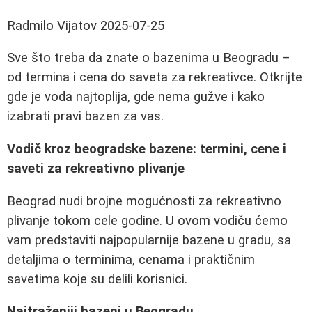
Radmilo Vijatov
2025-07-25
Sve što treba da znate o bazenima u Beogradu –
od termina i cena do saveta za rekreativce. Otkrijte
gde je voda najtoplija, gde nema gužve i kako
izabrati pravi bazen za vas.
Vodič kroz beogradske bazene: termini, cene i
saveti za rekreativno plivanje
Beograd nudi brojne mogućnosti za rekreativno
plivanje tokom cele godine. U ovom vodiču ćemo
vam predstaviti najpopularnije bazene u gradu, sa
detaljima o terminima, cenama i praktičnim
savetima koje su delili korisnici.
Najtraženiji bazeni u Beogradu