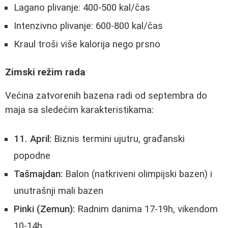
Lagano plivanje: 400-500 kal/čas
Intenzivno plivanje: 600-800 kal/čas
Kraul troši više kalorija nego prsno
Zimski režim rada
Većina zatvorenih bazena radi od septembra do
maja sa sledećim karakteristikama:
11. April:
Biznis termini ujutru, građanski
popodne
Tašmajdan:
Balon (natkriveni olimpijski bazen) i
unutrašnji mali bazen
Pinki (Zemun):
Radnim danima 17-19h, vikendom
10-14h