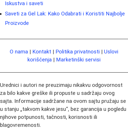
Iskustva i saveti
Saveti za Gel Lak: Kako Odabrati i Koristiti Najbolje
Proizvode
O nama
|
Kontakt
|
Politika privatnosti
|
Uslovi
korišćenja
|
Marketinški servisi
Urednici i autori ne preuzimaju nikakvu odgovornost
za bilo kakve greške ili propuste u sadržaju ovog
sajta. Informacije sadržane na ovom sajtu pružaju se
u stanju „takvom kakve jesu“, bez garancija u pogledu
njihove potpunosti, tačnosti, korisnosti ili
blagovremenosti.