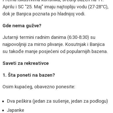
Aprilu i SC "25. Maj" imaju najtopliju vodu (27-28°C),
dok je Banjica poznata po hladnijoj vodi.
Gde nema gužve?
Jutarnji termini radnim danima (6:30-8:30) su
najpovoljniji za mirno plivanje. Kosutnjak i Banjica
su takođe manje posjećeni od popularnijih bazena.
Saveti za rekreativce
1. Šta poneti na bazen?
Osim kupaćeg, obavezno ponesite:
Dva peškira (jedan za sušenje, jedan za podlogu)
Japanke