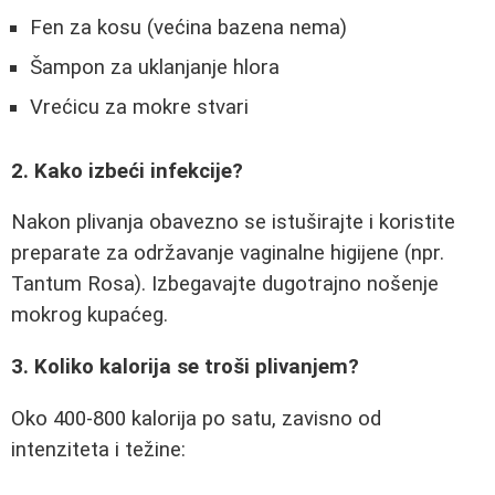
Fen za kosu (većina bazena nema)
Šampon za uklanjanje hlora
Vrećicu za mokre stvari
2. Kako izbeći infekcije?
Nakon plivanja obavezno se istuširajte i koristite
preparate za održavanje vaginalne higijene (npr.
Tantum Rosa). Izbegavajte dugotrajno nošenje
mokrog kupaćeg.
3. Koliko kalorija se troši plivanjem?
Oko 400-800 kalorija po satu, zavisno od
intenziteta i težine: