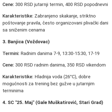
Cene:
300 RSD jutarnji termin, 400 RSD popodnevni
Karakteristike:
Zabranjeno skakanje, striktno
poštovanje pravila, često organizovani plivački dani
sa sniženim cenama
3. Banjica (Voždovac)
Termini:
Radnim danima 7-9, 13:30-15:30, 17-19
Cene:
300 RSD radnim danima, 350 RSD vikendom
Karakteristike:
Hladnija voda (26°C), dobre
mogućnosti za trening bez gužve u jutarnjim
terminima
4. SC "25. Maj" (Gale Muškatirović, Stari Grad)