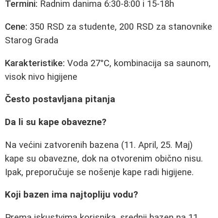
Termini:
Radnim danima 6:30-8:00 i 15-18h
Cene:
350 RSD za studente, 200 RSD za stanovnike
Starog Grada
Karakteristike:
Voda 27°C, kombinacija sa saunom,
visok nivo higijene
Često postavljana pitanja
Da li su kape obavezne?
Na većini zatvorenih bazena (11. April, 25. Maj)
kape su obavezne, dok na otvorenim obično nisu.
Ipak, preporučuje se nošenje kape radi higijene.
Koji bazen ima najtopliju vodu?
Prema iskustvima korisnika, srednji bazen na 11.