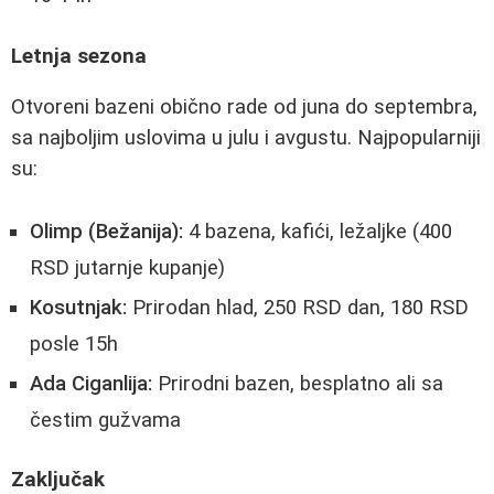
Letnja sezona
Otvoreni bazeni obično rade od juna do septembra,
sa najboljim uslovima u julu i avgustu. Najpopularniji
su:
Olimp (Bežanija):
4 bazena, kafići, ležaljke (400
RSD jutarnje kupanje)
Kosutnjak:
Prirodan hlad, 250 RSD dan, 180 RSD
posle 15h
Ada Ciganlija:
Prirodni bazen, besplatno ali sa
čestim gužvama
Zaključak