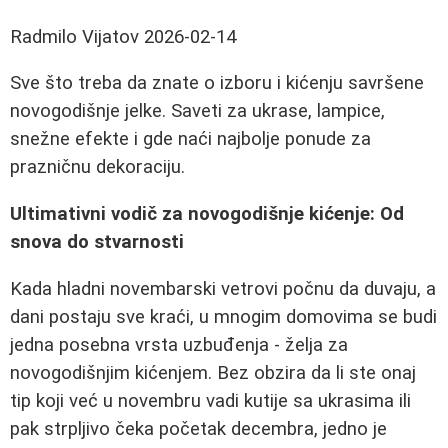
Radmilo Vijatov
2026-02-14
Sve što treba da znate o izboru i kićenju savršene
novogodišnje jelke. Saveti za ukrase, lampice,
snežne efekte i gde naći najbolje ponude za
prazničnu dekoraciju.
Ultimativni vodič za novogodišnje kićenje: Od
snova do stvarnosti
Kada hladni novembarski vetrovi počnu da duvaju, a
dani postaju sve kraći, u mnogim domovima se budi
jedna posebna vrsta uzbuđenja - želja za
novogodišnjim kićenjem. Bez obzira da li ste onaj
tip koji već u novembru vadi kutije sa ukrasima ili
pak strpljivo čeka početak decembra, jedno je