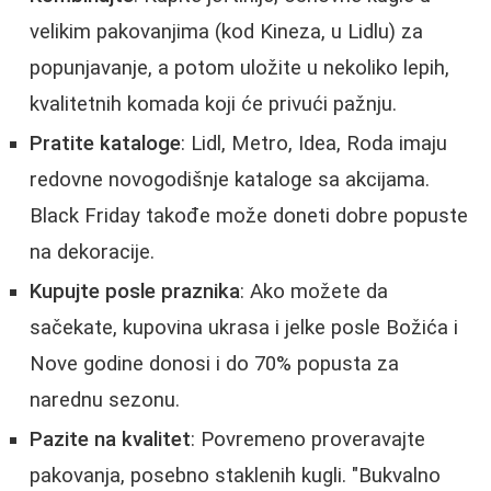
velikim pakovanjima (kod Kineza, u Lidlu) za
popunjavanje, a potom uložite u nekoliko lepih,
kvalitetnih komada koji će privući pažnju.
Pratite kataloge
: Lidl, Metro, Idea, Roda imaju
redovne novogodišnje kataloge sa akcijama.
Black Friday takođe može doneti dobre popuste
na dekoracije.
Kupujte posle praznika
: Ako možete da
sačekate, kupovina ukrasa i jelke posle Božića i
Nove godine donosi i do 70% popusta za
narednu sezonu.
Pazite na kvalitet
: Povremeno proveravajte
pakovanja, posebno staklenih kugli. "Bukvalno