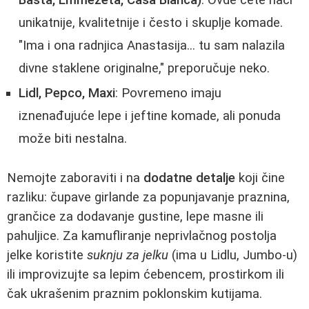
unikatnije, kvalitetnije i često i skuplje komade.
"Ima i ona radnjica Anastasija... tu sam nalazila
divne staklene originalne," preporučuje neko.
Lidl, Pepco, Maxi
: Povremeno imaju
iznenađujuće lepe i jeftine komade, ali ponuda
može biti nestalna.
Nemojte zaboraviti i na
dodatne detalje
koji čine
razliku: čupave girlande za popunjavanje praznina,
grančice za dodavanje gustine, lepe masne ili
pahuljice. Za kamufliranje neprivlačnog postolja
jelke koristite
suknju za jelku
(ima u Lidlu, Jumbo-u)
ili improvizujte sa lepim ćebencem, prostirkom ili
čak ukrašenim praznim poklonskim kutijama.