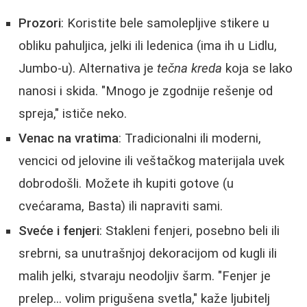
Prozori
: Koristite bele samolepljive stikere u
obliku pahuljica, jelki ili ledenica (ima ih u Lidlu,
Jumbo-u). Alternativa je
tečna kreda
koja se lako
nanosi i skida. "Mnogo je zgodnije rešenje od
spreja," ističe neko.
Venac na vratima
: Tradicionalni ili moderni,
vencici od jelovine ili veštačkog materijala uvek
dobrodošli. Možete ih kupiti gotove (u
cvećarama, Basta) ili napraviti sami.
Sveće i fenjeri
: Stakleni fenjeri, posebno beli ili
srebrni, sa unutrašnjoj dekoracijom od kugli ili
malih jelki, stvaraju neodoljiv šarm. "Fenjer je
prelep... volim prigušena svetla," kaže ljubitelj