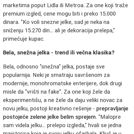
marketima poput Lidla ili Metroa. Za one koji traže
premium izgled, cene mogu biti i preko 15.000
dinara. "Ko voli snezne jelke, sad je neka na
sniženju 15.270 din... ali je dekoracija prelepa,"
primećuje kupac.
Bela, snežna jelka - trend ili večna klasika?
Bela, odnosno "snežna" jelka, postaje sve
popularnija. Neki je smatraju savršenom za
modernije, monohromatske enterijere, dok drugi
misle da "vrišti na fake". Za one koji žele da
eksperimentišu, a ne žele da daju veliki novac za
novu jelku, postoji kreativno rešenje -
prepravljanje
postojeće zelene jelke belim sprejem
. "Malopre
sam videla jelku... prelepo izgleda," hvali se jedna
majstorica koja je svoju jelku ofarbala. Ključ je u