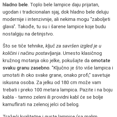
hladno bele
. Toplo bele lampice daju prijatan,
ugodan i tradicionalan sjaj, dok hladno bele deluju
modernije i intenzivnije, ali nekima mogu "zaboljeti
glava". Takođe, tu su i šarene lampice koje budu
nostalgiju na detinjstvo.
Što se tiče tehnike,
ključ za savršen izgled je u
količini i načinu postavljanja
. Umesto klasičnog
kružnog motanja oko jelke, pokušajte da
omotate
svaku granu zasebno
. "Ključno je što više lampica i
umotati ih oko svake grane, onako profi," savetuje
iskusna osoba. Za jelku od 180 cm može vam
trebati i preko 100 metara lampica. Pazite i na boju
kabla - tamno zeleni ili providni kabl će se bolje
kamuflirati na zelenoj jelci od belog.
Tražeći kvalitetne i guste lampice (sa malim