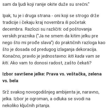
sam da ljudi koji ranije okite duže su srećni."
Ipak, tu je i druga strana - oni koji se strogo drže
tradicije i čekaju kraj novembra ili početak
decembra. Razlozi su različiti: od poštovanja
verskih praznika ("Ja ne smem da kitim jelku pre
nego što mi prođe slava") do praktičnih razloga kao
što je dosada od predugog izlaganja dekoracija.
Konačno, pravilo je jednostavno:
kiti kada vam se
kiti
. Ako vam to donosi radost, zašto čekati?
Izbor savršene jelke: Prava vs. veštačka, zelena
vs. bela
Srž svakog novogodišnjeg ambijenta je, naravno,
jelka. Izbor je ogroman, a odluka se svodi na
nekoliko ključnih pitanja.