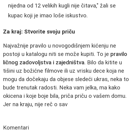
nijedna od 12 velikih kugli nije čitava," žali se
kupac koji je imao loše iskustvo.
Za kraj: Stvorite svoju priču
Najvažnije pravilo u novogodišnjem kićenju ne
postoji u katalogu niti se može kupiti. To je
pravilo
ličnog zadovoljstva i zajedništva
. Bilo da kitite u
tišini uz božićne filmove ili uz vrisku dece koja ne
mogu da dočekaju da objese sledeći ukras, neka to
bude trenutak radosti. Neka vam jelka, ma kako
okicena i koje boje bila, priča priču o vašem domu.
Jer na kraju, nije reč o sav
Komentari