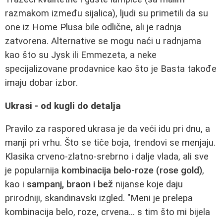
razmakom između sijalica), ljudi su primetili da su
one iz Home Plusa bile odlične, ali je radnja
zatvorena. Alternative se mogu naći u radnjama
kao što su Jysk ili Emmezeta, a neke
specijalizovane prodavnice kao što je Basta takođe
imaju dobar izbor.
Ukrasi - od kugli do detalja
Pravilo za raspored ukrasa je da veći idu pri dnu, a
manji pri vrhu. Što se tiče boja, trendovi se menjaju.
Klasika crveno-zlatno-srebrno i dalje vlada, ali sve
je popularnija
kombinacija belo-roze (rose gold)
,
kao i
sampanj, braon i bež
nijanse koje daju
prirodniji, skandinavski izgled. "Meni je prelepa
kombinacija belo, roze, crvena... s tim što mi bijela