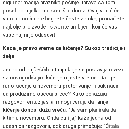
sigurno: magija praznika počinje upravo sa tom
posebnom jelkom u središtu doma. Ovaj vodić će
vam pomoći da izbegnete česte zamke, pronađete
najbolje proizvode i stvorite ambijent koji će vas i
vaše najmilje oduševiti.
Kada je pravo vreme za kićenje? Sukob tradicije i
želje
Jedno od najčešćih pitanja koje se postavlja u vezi
sa novogodišnjim kićenjem jeste vreme. Da li je
rano kićenje u novembru preterivanje ili pak način
da produžimo osećaj sreće? Kako pokazuju
razgovori entuzijasta, mnogi veruju da
ranije
kićenje donosi dužu sreću
. "Ja sam planirala da
kitim u novembru. Onda ću i ja," kaže jedna od
učesnica razgovora, dok druga primećuje: "Čitala