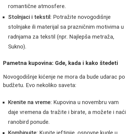
romantične atmosfere.
Stolnjaci i tekstil
: Potražite novogodišnje
stolnjake ili materijal sa prazničnim motivima u
radnjama za tekstil (npr. Najlepša metraža,
Sukno).
Pametna kupovina: Gde, kada i kako štedeti
Novogodišnje kićenje ne mora da bude udarac po
budžetu. Evo nekoliko saveta:
Krenite na vreme
: Kupovina u novembru vam
daje vremena da tražite i birate, a možete i naći
ranobird ponude.
Kombinujte
: Kupite jeftinije, osnovne kugle u