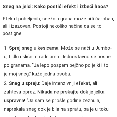
Sneg na jelci: Kako postići efekt i izbeći haos?
Efekat pobeljenih, snežnih grana može biti čaroban,
ali i izazovan. Postoji nekoliko načina da se to
postigne:
Sprej sneg u kesicama
: Može se naći u Jumbo-
u, Lidlu i sličnim radnjama. Jednostavno se pospe
po granama. "Ja lepo pospem bejžno po jelki i to
je moj sneg," kaže jedna osoba.
Sneg u spreju
: Daje intenzivniji efekat, ali
zahteva oprez.
Nikada ne prskajte dok je jelka
uspravna!
"Ja sam se prošle godine zeznula,
naprskala sneg dok je bila na spratu, pa je u toku