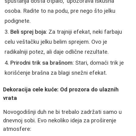
spustanja dosta otpalo," upozorava iskusna
osoba. Radite to na podu, pre nego što jelku
podignete.
Beli sprej boja
: Za trajniji efekat, neki farbaju
celu veštačku jelku belim sprejem. Ovo je
radikalniji potez, ali daje odlične rezultate.
Prirodni trik sa brašnom
: Stari, domaći trik je
korišćenje brašna za blagi snežni efekat.
Dekoracija cele kuće: Od prozora do ulaznih
vrata
Novogodišnji duh ne bi trebalo zadržati samo u
dnevnoj sobi. Evo nekoliko ideja za proširenje
atmosfere: