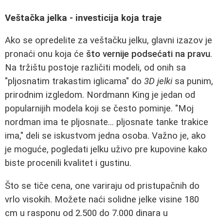
Veštačka jelka - investicija koja traje
Ako se opredelite za veštačku jelku, glavni izazov je
pronaći onu koja će
što vernije podsećati na pravu
.
Na tržištu postoje različiti modeli, od onih sa
"pljosnatim trakastim iglicama" do
3D jelki
sa punim,
prirodnim izgledom. Nordmann King je jedan od
popularnijih modela koji se često pominje. "Moj
nordman ima te pljosnate... pljosnate tanke trakice
ima," deli se iskustvom jedna osoba. Važno je, ako
je moguće, pogledati jelku uživo pre kupovine kako
biste procenili kvalitet i gustinu.
Što se tiče cena, one variraju od pristupačnih do
vrlo visokih. Možete naći solidne jelke visine 180
cm u rasponu od 2.500 do 7.000 dinara u