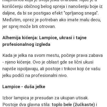
korišćenju običnog belog spreja i nanošenju boje iz
daljine, da bi se postigao efekt "oprljanog snega".
Međutim, oprez je potreban ako imate malu decu,
jer sprej može biti otrovan.
Alhemija kićenja: Lampice, ukrasi i tajne
profesionalnog izgleda
Kada je jelka na svom mestu, počinje prava zabava
- njeno kićenje. Ovo je oblast gde se lični ukusi
najviše ispoljavaju, ali postoje i trikovi koji će vašu
jelku podići na profesionalni nivo.
Lampice - duša jelke
Izbor lampica je presudan za ukupan utisak.
Postoje dva glavna stila:
toplo bele (žućkaste)
i