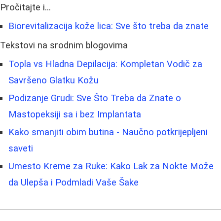
Pročitajte i...
Biorevitalizacija kože lica: Sve što treba da znate
Tekstovi na srodnim blogovima
Topla vs Hladna Depilacija: Kompletan Vodič za
Savršeno Glatku Kožu
Podizanje Grudi: Sve Što Treba da Znate o
Mastopeksiji sa i bez Implantata
Kako smanjiti obim butina - Naučno potkrijepljeni
saveti
Umesto Kreme za Ruke: Kako Lak za Nokte Može
da Ulepša i Podmladi Vaše Šake