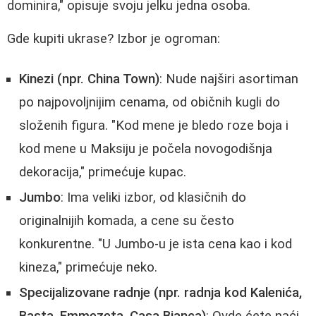
dominira," opisuje svoju jelku jedna osoba.
Gde kupiti ukrase? Izbor je ogroman:
Kinezi (npr. China Town)
: Nude najširi asortiman
po najpovoljnijim cenama, od običnih kugli do
složenih figura. "Kod mene je bledo roze boja i
kod mene u Maksiju je počela novogodišnja
dekoracija," primećuje kupac.
Jumbo
: Ima veliki izbor, od klasičnih do
originalnijih komada, a cene su često
konkurentne. "U Jumbo-u je ista cena kao i kod
kineza," primećuje neko.
Specijalizovane radnje (npr. radnja kod Kalenića,
Basta, Emmezeta, Casa Bianca)
: Ovde ćete naći