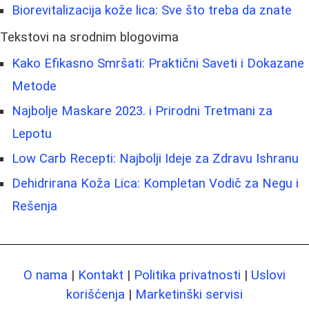
Biorevitalizacija kože lica: Sve što treba da znate
Tekstovi na srodnim blogovima
Kako Efikasno Smršati: Praktični Saveti i Dokazane
Metode
Najbolje Maskare 2023. i Prirodni Tretmani za
Lepotu
Low Carb Recepti: Najbolji Ideje za Zdravu Ishranu
Dehidrirana Koža Lica: Kompletan Vodič za Negu i
Rešenja
O nama
|
Kontakt
|
Politika privatnosti
|
Uslovi
korišćenja
|
Marketinški servisi