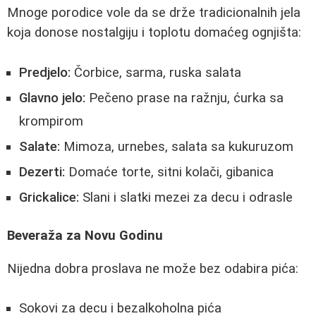
Mnoge porodice vole da se drže tradicionalnih jela
koja donose nostalgiju i toplotu domaćeg ognjišta:
Predjelo:
Čorbice, sarma, ruska salata
Glavno jelo:
Pečeno prase na ražnju, ćurka sa
krompirom
Salate:
Mimoza, urnebes, salata sa kukuruzom
Dezerti:
Domaće torte, sitni kolači, gibanica
Grickalice:
Slani i slatki mezei za decu i odrasle
Beveraža za Novu Godinu
Nijedna dobra proslava ne može bez odabira pića:
Sokovi za decu i bezalkoholna pića