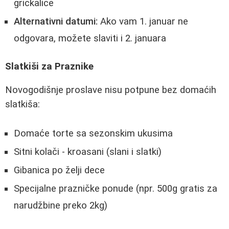
grickalice
Alternativni datumi:
Ako vam 1. januar ne
odgovara, možete slaviti i 2. januara
Slatkiši za Praznike
Novogodišnje proslave nisu potpune bez domaćih
slatkiša:
Domaće torte sa sezonskim ukusima
Sitni kolači - kroasani (slani i slatki)
Gibanica po želji dece
Specijalne prazničke ponude (npr. 500g gratis za
narudžbine preko 2kg)