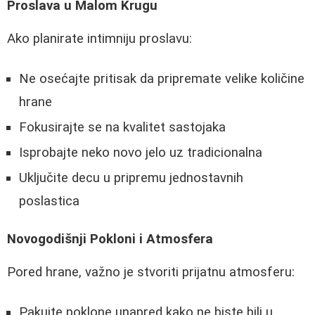
Proslava u Malom Krugu
Ako planirate intimniju proslavu:
Ne osećajte pritisak da pripremate velike količine
hrane
Fokusirajte se na kvalitet sastojaka
Isprobajte neko novo jelo uz tradicionalna
Uključite decu u pripremu jednostavnih
poslastica
Novogodišnji Pokloni i Atmosfera
Pored hrane, važno je stvoriti prijatnu atmosferu:
Pakujte poklone unapred kako ne biste bili u