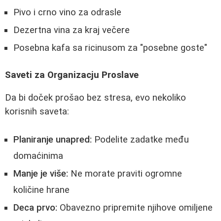
Pivo i crno vino za odrasle
Dezertna vina za kraj večere
Posebna kafa sa ricinusom za "posebne goste"
Saveti za Organizacju Proslave
Da bi doček prošao bez stresa, evo nekoliko
korisnih saveta:
Planiranje unapred:
Podelite zadatke među
domaćinima
Manje je više:
Ne morate praviti ogromne
količine hrane
Deca prvo:
Obavezno pripremite njihove omiljene