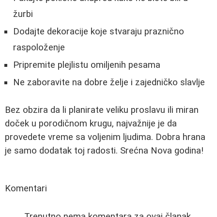
žurbi
Dodajte dekoracije koje stvaraju praznično
raspoloženje
Pripremite plejlistu omiljenih pesama
Ne zaboravite na dobre želje i zajedničko slavlje
Bez obzira da li planirate veliku proslavu ili miran
doček u porodičnom krugu, najvažnije je da
provedete vreme sa voljenim ljudima. Dobra hrana
je samo dodatak toj radosti. Srećna Nova godina!
Komentari
Trenutno nema komentara za ovaj članak.