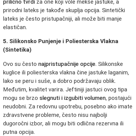
prilično tvrdi
za one koji vole mekše jastuke, a
prirodni lateks je takođe skuplja opcija. Sintetički
lateks je često pristupačniji, ali može biti manje
elastičan.
5. Silikonsko Punjenje i Poliesterska Vlakna
(Sintetika)
Ovo su često
najpristupačnije opcije
. Silikonske
kuglice ili poliesterska vlakna čine jastuke laganim,
lako se peru i suše, a dobro podržavaju oblik.
Međutim, kvalitet varira. Jeftiniji jastuci ovog tipa
mogu se brzo
slegnuti i izgubiti volumen
, postajući
neudobni. Za redovnu upotrebu, posebno ako imate
zdravstvene probleme, često nisu najbolji
dugoročni izbor, ali mogu biti odlična rezervna ili
putna opcija.