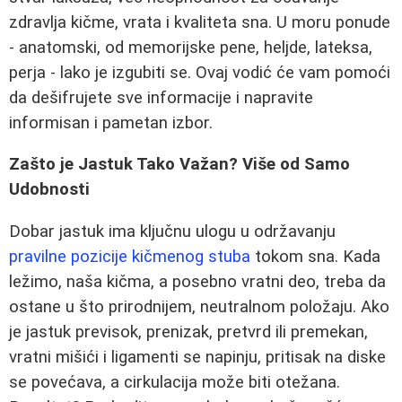
zdravlja kičme, vrata i kvaliteta sna. U moru ponude
- anatomski, od memorijske pene, heljde, lateksa,
perja - lako je izgubiti se. Ovaj vodić će vam pomoći
da dešifrujete sve informacije i napravite
informisan i pametan izbor.
Zašto je Jastuk Tako Važan? Više od Samo
Udobnosti
Dobar jastuk ima ključnu ulogu u održavanju
pravilne pozicije kičmenog stuba
tokom sna. Kada
ležimo, naša kičma, a posebno vratni deo, treba da
ostane u što prirodnijem, neutralnom položaju. Ako
je jastuk previsok, prenizak, pretvrd ili premekan,
vratni mišići i ligamenti se napinju, pritisak na diske
se povećava, a cirkulacija može biti otežana.