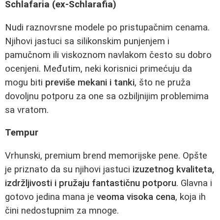
Schlafaria (ex-Schlarafia)
Nudi raznovrsne modele po pristupačnim cenama.
Njihovi jastuci sa silikonskim punjenjem i
pamučnom ili viskoznom navlakom često su dobro
ocenjeni. Međutim, neki korisnici primećuju da
mogu biti
previše mekani i tanki
, što ne pruža
dovoljnu potporu za one sa ozbiljnijim problemima
sa vratom.
Tempur
Vrhunski, premium brend memorijske pene. Opšte
je priznato da su njihovi jastuci
izuzetnog kvaliteta,
izdržljivosti i pružaju fantastičnu potporu
. Glavna i
gotovo jedina mana je
veoma visoka cena
, koja ih
čini nedostupnim za mnoge.