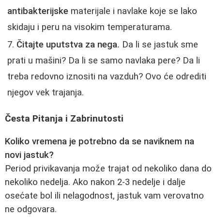
antibakterijske
materijale i navlake koje se lako
skidaju i peru na visokim temperaturama.
Čitajte uputstva za nega.
Da li se jastuk sme
prati u mašini? Da li se samo navlaka pere? Da li
treba redovno iznositi na vazduh? Ovo će odrediti
njegov vek trajanja.
Česta Pitanja i Zabrinutosti
Koliko vremena je potrebno da se naviknem na
novi jastuk?
Period privikavanja može trajat od nekoliko dana do
nekoliko nedelja. Ako nakon 2-3 nedelje i dalje
osećate bol ili nelagodnost, jastuk vam verovatno
ne odgovara.