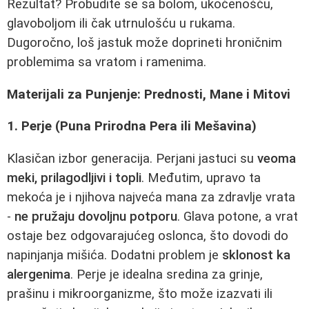
Rezultat? Probudite se sa bolom, ukočenošću,
glavoboljom ili čak utrnulošću u rukama.
Dugoročno, loš jastuk može doprineti hroničnim
problemima sa vratom i ramenima.
Materijali za Punjenje: Prednosti, Mane i Mitovi
1. Perje (Puna Prirodna Pera ili Mešavina)
Klasičan izbor generacija. Perjani jastuci su
veoma
meki, prilagodljivi i topli
. Međutim, upravo ta
mekoća je i njihova najveća mana za zdravlje vrata
-
ne pružaju dovoljnu potporu
. Glava potone, a vrat
ostaje bez odgovarajućeg oslonca, što dovodi do
napinjanja mišića. Dodatni problem je
sklonost ka
alergenima
. Perje je idealna sredina za grinje,
prašinu i mikroorganizme, što može izazvati ili