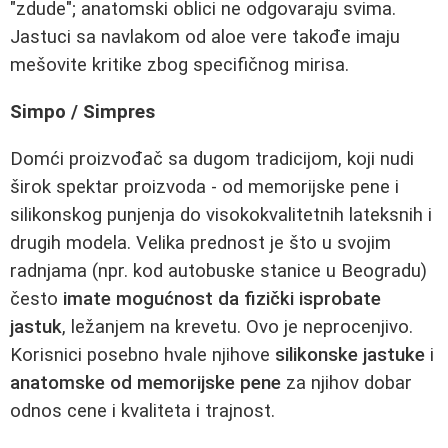
"zdude"; anatomski oblici ne odgovaraju svima.
Jastuci sa navlakom od aloe vere takođe imaju
mešovite kritike zbog specifičnog mirisa.
Simpo / Simpres
Domći proizvođač sa dugom tradicijom, koji nudi
širok spektar proizvoda - od memorijske pene i
silikonskog punjenja do visokokvalitetnih lateksnih i
drugih modela. Velika prednost je što u svojim
radnjama (npr. kod autobuske stanice u Beogradu)
često
imate mogućnost da fizički isprobate
jastuk
, ležanjem na krevetu. Ovo je neprocenjivo.
Korisnici posebno hvale njihove
silikonske jastuke
i
anatomske od memorijske pene
za njihov dobar
odnos cene i kvaliteta i trajnost.