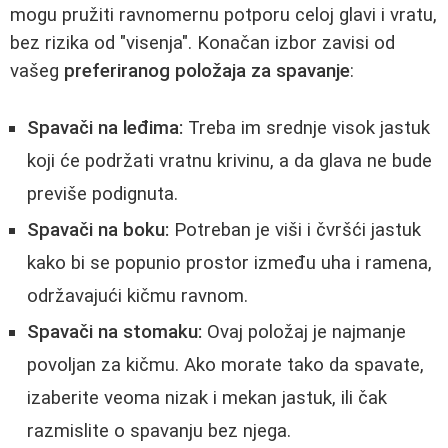
mogu pružiti ravnomernu potporu celoj glavi i vratu,
bez rizika od "visenja". Konačan izbor zavisi od
vašeg
preferiranog položaja za spavanje
:
Spavači na leđima:
Treba im srednje visok jastuk
koji će podržati vratnu krivinu, a da glava ne bude
previše podignuta.
Spavači na boku:
Potreban je viši i čvršći jastuk
kako bi se popunio prostor između uha i ramena,
održavajući kičmu ravnom.
Spavači na stomaku:
Ovaj položaj je najmanje
povoljan za kičmu. Ako morate tako da spavate,
izaberite veoma nizak i mekan jastuk, ili čak
razmislite o spavanju bez njega.