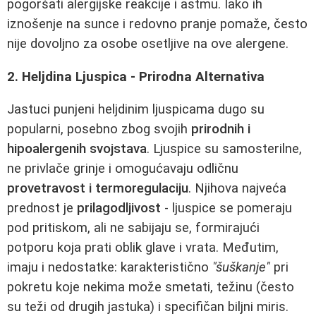
pogoršati alergijske reakcije i astmu. Iako ih
iznošenje na sunce i redovno pranje pomaže, često
nije dovoljno za osobe osetljive na ove alergene.
2. Heljdina Ljuspica - Prirodna Alternativa
Jastuci punjeni heljdinim ljuspicama dugo su
popularni, posebno zbog svojih
prirodnih i
hipoalergenih svojstava
. Ljuspice su samosterilne,
ne privlače grinje i omogućavaju odličnu
provetravost i termoregulaciju
. Njihova najveća
prednost je
prilagodljivost
- ljuspice se pomeraju
pod pritiskom, ali ne sabijaju se, formirajući
potporu koja prati oblik glave i vrata. Međutim,
imaju i nedostatke: karakteristično
"šuškanje"
pri
pokretu koje nekima može smetati, težinu (često
su teži od drugih jastuka) i specifičan biljni miris.