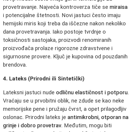
provetravanje. Najveća kontroverza tiče se
miraisa
i potencijalne štetnosti. Novi jastuci često imaju
hemijski miris koji treba da iščezne nakon nekoliko
dana provetravanja. Iako postoje tvrdnje o
toksičnosti sastojaka, proizvodi renomiranih
proizvođača prolaze rigorozne zdravstvene i
sigurnosne provere. Ključ je kupovina od pouzdanih
brendova.
4. Lateks (Prirodni ili Sintetički)
Lateksni jastuci nude
odličnu elastičnost i potporu
.
Vraćaju se u prvobitni oblik, ne zdude se kao neke
memorijske pene i pružaju čvrst, a opet prilagodljiv
oslonac. Prirodni lateks je
antimikrobni, otporan na
grinje i dobro provetrav
. Međutim, mogu biti