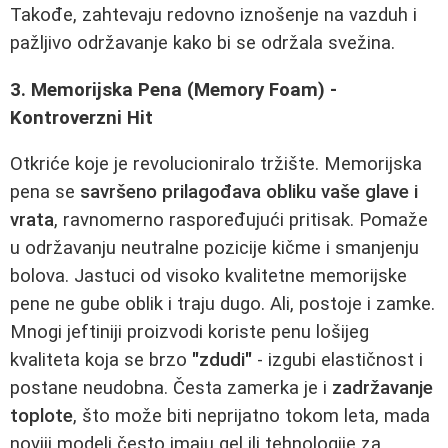
Takođe, zahtevaju redovno iznošenje na vazduh i
pažljivo održavanje kako bi se održala svežina.
3. Memorijska Pena (Memory Foam) -
Kontroverzni Hit
Otkriće koje je revolucioniralo tržište. Memorijska
pena se
savršeno prilagođava obliku vaše glave i
vrata
, ravnomerno raspoređujući pritisak. Pomaže
u održavanju neutralne pozicije kičme i smanjenju
bolova. Jastuci od visoko kvalitetne memorijske
pene ne gube oblik i traju dugo. Ali, postoje i zamke.
Mnogi jeftiniji proizvodi koriste penu lošijeg
kvaliteta koja se brzo
"zdudi"
- izgubi elastičnost i
postane neudobna. Česta zamerka je i
zadržavanje
toplote
, što može biti neprijatno tokom leta, mada
noviji modeli često imaju gel ili tehnologije za