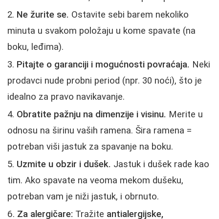
Ne žurite se.
Ostavite sebi barem nekoliko
minuta u svakom položaju u kome spavate (na
boku, leđima).
Pitajte o garanciji i mogućnosti povraćaja.
Neki
prodavci nude probni period (npr. 30 noći), što je
idealno za pravo navikavanje.
Obratite pažnju na dimenzije i visinu.
Merite u
odnosu na širinu vaših ramena. Šira ramena =
potreban viši jastuk za spavanje na boku.
Uzmite u obzir i dušek.
Jastuk i dušek rade kao
tim. Ako spavate na veoma mekom dušeku,
potreban vam je niži jastuk, i obrnuto.
Za alergičare:
Tražite
antialergijske,