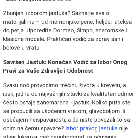
Zbunjeni izborom jastuka? Saznajte sve o
materijalima – od memorijske pene, heljde, lateksa
do perja. Uporedite Dormeo, Simpo, anatomske i
klasične modele. Praktičan vodič za zdrav san i
bolove u vratu.
Savršen Jastuk: Konačan Vodič za Izbor Onog
Pravi za Vaše Zdravlje i Udobnost
Svaku noć provodimo trećinu života u krevetu, a
ipak, jedna od najvažnijih stavki za kvalitetan odmor
često ostaje zanemarena - jastuk. Koliko puta ste
se probudili sa ukočenim vratom, glavoboljom ili
osećajem neispavanosti, a da niste povezali to sa
onim na čemu spavate?
Izbor pravog jastuka
nije
stvar luksuza, već neophodnost za očuvanje