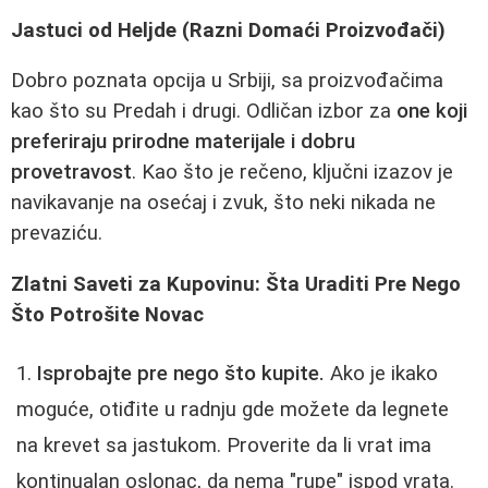
Jastuci od Heljde (Razni Domaći Proizvođači)
Dobro poznata opcija u Srbiji, sa proizvođačima
kao što su Predah i drugi. Odličan izbor za
one koji
preferiraju prirodne materijale i dobru
provetravost
. Kao što je rečeno, ključni izazov je
navikavanje na osećaj i zvuk, što neki nikada ne
prevaziću.
Zlatni Saveti za Kupovinu: Šta Uraditi Pre Nego
Što Potrošite Novac
Isprobajte pre nego što kupite.
Ako je ikako
moguće, otiđite u radnju gde možete da legnete
na krevet sa jastukom. Proverite da li vrat ima
kontinualan oslonac, da nema "rupe" ispod vrata.