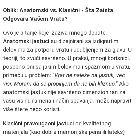
Oblik: Anatomski vs. Klasični - Šta Zaista
Odgovara Vašem Vratu?
Ovo je pitanje koje izaziva mnogo debate.
Anatomski jastuci
su dizajnirani sa izdignutim
delovima za potporu vratu i udubljenjem za glavu. U
teoriji, to zvuči savršeno. U praksi, mnogi korisnici,
posebno oni sa jakim bolovima i spazmom u vratu,
primećuju problem:
"Vrat ne naleže na jastuk, već
visi. Moram da se propinjem da ne bih kliznuo."
Ako
anatomski jastuk nije savršeno dimenzioniran za
vašu visinu ramena i način spavanja, može napraviti
više štete nego koristi.
Klasični pravougaoni jastuci
od kvalitetnog
materijala (kao dobra memorijska pena ili lateks)