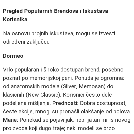
Pregled Popularnih Brendova i Iskustava
Korisnika
Na osnovu brojnih iskustava, mogu se izvesti
određeni zaključci:
Dormeo
Vrlo popularan i široko dostupan brend, posebno
poznat po memorijskoj peni. Ponuda je ogromna:
od anatomskih modela (Silver, Memosan) do
klasičnih (New Classic). Korisnici često dele
podeljena mišljenja.
Prednosti:
Dobra dostupnost,
česte akcije, mnogi su pronašli olakšanje od bolova.
Mane:
Ponekad se pojavi jak, neprijatan miris novog
proizvoda koji dugo traje; neki modeli se brzo