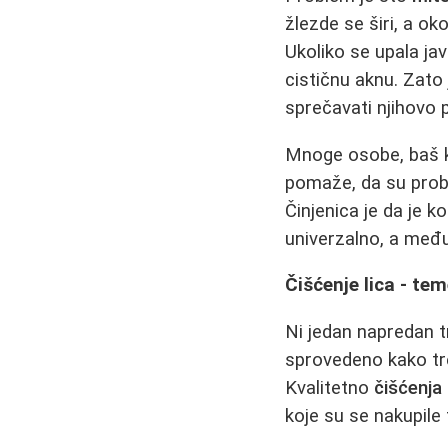
žlezde se širi, a o
Ukoliko se upala jav
cističnu aknu. Zato 
sprečavati njihovo 
Mnoge osobe, baš k
pomaže, da su proba
Činjenica je da je k
univerzalno, a međ
Čišćenje lica - te
Ni jedan napredan 
sprovedeno kako treb
Kvalitetno
čišćenja 
koje su se nakupile