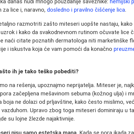
ka danas nudi mnogo pouzdanije saveznike:
hemijski p
 za lice i, naravno,
dosledno i pravilno čišćenje lica
.
aljno razmotriti zašto miteseri uopšte nastaju, kako he
ov uzrok i kako da svakodnevnom rutinom očuvate lice či
 naći citate poznatih dermatologa niti marketinške f
ije i iskustva koja će vam pomoći da konačno
preuzme
ašto ih je tako teško pobediti?
o na rešenja, upoznajmo neprijatelja. Miteser je, naj
pora začepljena mešavinom sebuma (kožnog ulja) i mrt
a boja ne dolazi od prljavštine, kako često mislimo, ve
 vazduhom. Upravo zbog toga miteseri dominiraju u ta
gde su lojne žlezde najaktivnije.
eseri nisu samo estetska mana
. Kada se pora ikada za