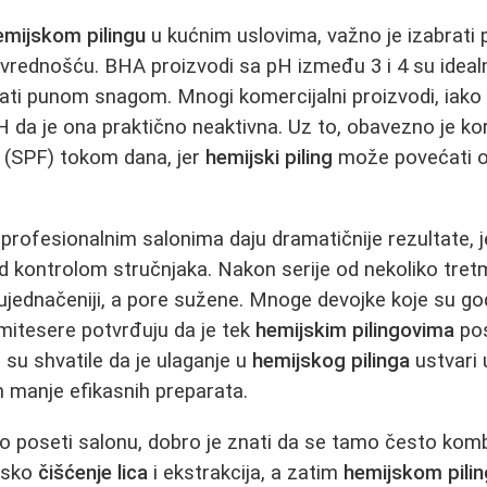
emijskom pilingu
u kućnim uslovima, važno je izabrati 
ednošću. BHA proizvodi sa pH između 3 i 4 su idealni 
ati punom snagom. Mnogi komercijalni proizvodi, iako 
pH da je ona praktično neaktivna. Uz to, obavezno je k
 (SPF) tokom dana, jer
hemijski piling
može povećati os
profesionalnim salonima daju dramatičnije rezultate, je
od kontrolom stručnjaka. Nakon serije od nekoliko tret
s ujednačeniji, a pore sužene. Mnoge devojke koje su g
mitesere potvrđuju da je tek
hemijskim pilingovima
pos
 su shvatile da je ulaganje u
hemijskog pilinga
ustvari 
 manje efikasnih preparata.
 o poseti salonu, dobro je znati da se tamo često komb
insko
čišćenje lica
i ekstrakcija, a zatim
hemijskom pili