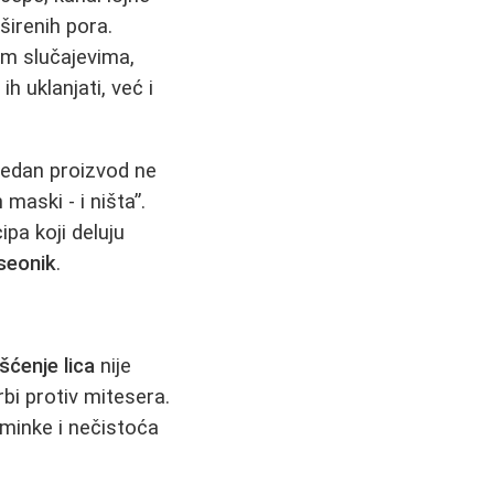
širenih pora.
žim slučajevima,
h uklanjati, već i
jedan proizvod ne
maski - i ništa”.
ipa koji deluju
iseonik
.
išćenje lica
nije
bi protiv mitesera.
minke i nečistoća