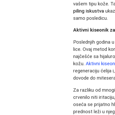
vašem tipu kože. Ta
piling iskustva
ukazu
samo posledicu.
Aktivni kiseonik za
Poslednjih godina 
lice. Ovaj metod ko
najčešće sa hijalur
kožu.
Aktivni kiseon
regeneraciju ćelija i
dovode do mitesera
Za razliku od mnog
crvenilo niti iritac
oseća se prijatno hl
prednost leži u nje