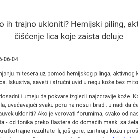
o ih trajno ukloniti? Hemijski piling, akt
čišćenje lica koje zaista deluje
6-06-04
njanju mitesera uz pomoć hemijskog pilinga, aktivnog ki
ica. Iskustva, saveti i stručni uvid u negu kože bez mit
 dosadni i umeju da pokvare izgled i najzdravije kože. 
ala, uvećavajući svaku poru na nosu i bradi, u nadi da ć
zauvek ukloniti? Ako je verovati forumima, svako od na
ta - od tonika preko flastera do domaćih maski sa žel
atkotrajne rezultate ili, još gore, iziritiraju kožu i pro