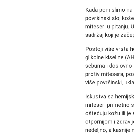
Kada pomislimo na p
površinski sloj kož
miteseri u pitanju. 
sadržaj koji je začep
Postoji više vrsta
h
glikolne kiseline (AH
sebuma i doslovno ih
protiv mitesera, po
više površinski, ukla
Iskustva sa
hemijsk
miteseri primetno s
oštećuju kožu ili je
otpornijom i zdravij
nedeljno, a kasnije