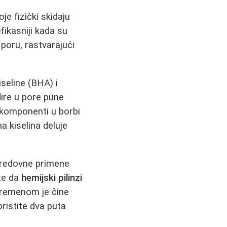
e fizički skidaju
fikasniji kada su
 poru, rastvarajući
kiseline (BHA) i
odire u pore pune
h komponenti u borbi
a kiselina deluje
a redovne primene
te da
hemijski pilinzi
 vremenom je čine
oristite dva puta