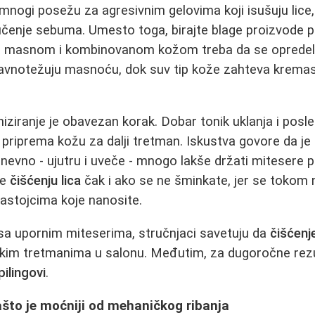
mnogi posežu za agresivnim gelovima koji isušuju lice
lučenje sebuma. Umesto toga, birajte blage proizvode
a masnom i kombinovanom kožom treba da se opredel
ravnotežuju masnoću, dok suv tip kože zahteva kremas
iziranje je obavezan korak. Dobar tonik uklanja i posl
 priprema kožu za dalji tretman. Iskustva govore da je
dnevno - ujutru i uveče - mnogo lakše držati mitesere
je
čišćenju lica
čak i ako se ne šminkate, jer se tokom n
astojcima koje nanosite.
sa upornim miteserima, stručnjaci savetuju da
čišćenje
im tretmanima u salonu. Međutim, za dugoročne rezu
pilingovi
.
zašto je moćniji od mehaničkog ribanja