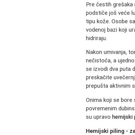
Pre čestih grešaka 
podstiče još veće 
tipu kože. Osobe s
vodenoj bazi koji u
hidriraju.
Nakon umivanja, ton
nečistoća, a ujedno
se izvodi dva puta 
preskačite uvečern
prepušta aktivnim s
Onima koji se bore 
povremenim dubinsk
su upravo
hemijski 
Hemijski piling - 