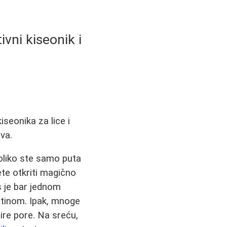
ivni kiseonik i
seonika za lice i
ova.
Koliko ste samo puta
ete otkriti magično
s je bar jednom
atinom. Ipak, mnoge
šire pore. Na sreću,