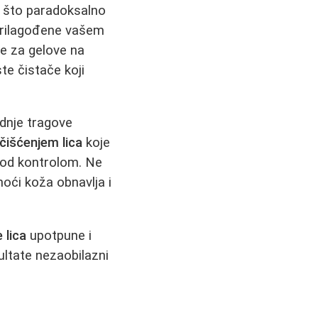
, što paradoksalno
 prilagođene vašem
e za gelove na
te čistače koji
ednje tragove
čišćenjem lica
koje
 pod kontrolom. Ne
oći koža obnavlja i
 lica
upotpune i
ltate nezaobilazni