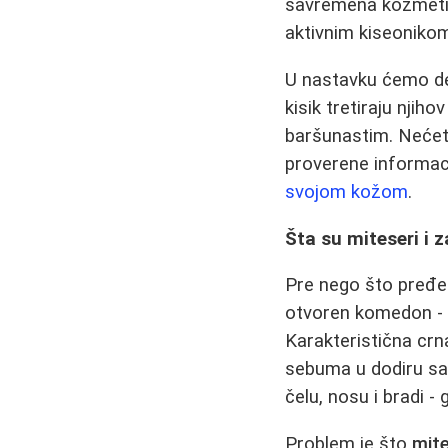
savremena kozmeti
aktivnim kiseonikom
U nastavku ćemo det
kisik tretiraju njih
baršunastim. Nećete
proverene informac
svojom kožom
.
Šta su miteseri i z
Pre nego što pređem
otvoren komedon - 
Karakteristična crn
sebuma u dodiru sa
čelu, nosu i bradi - 
Problem je što
mit