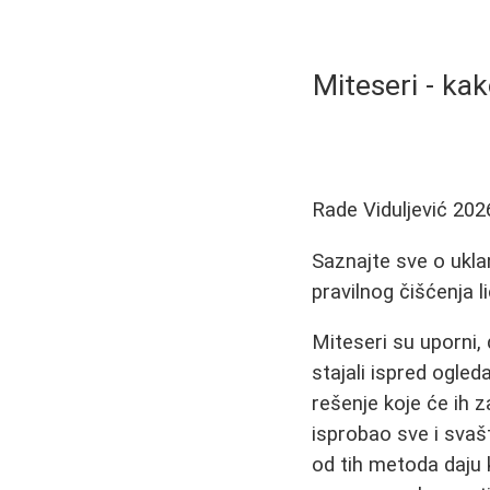
Miteseri - kak
Rade Viduljević
202
Saznajte sve o ukla
pravilnog čišćenja l
Miteseri su uporni,
stajali ispred ogled
rešenje koje će ih 
isprobao sve i svaš
od tih metoda daju kr