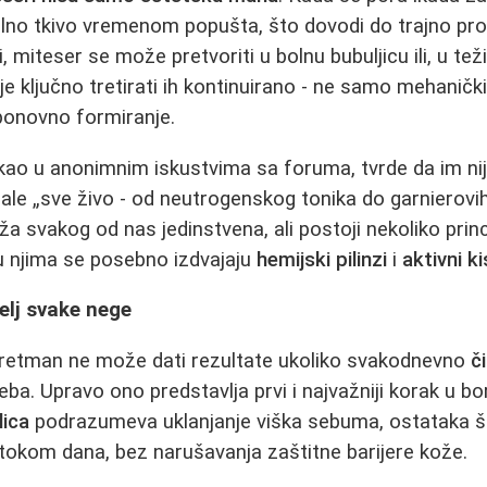
kolno tkivo vremenom popušta, što dovodi do trajno pro
i, miteser se može pretvoriti u bolnu bubuljicu ili, u te
je ključno tretirati ih kontinuirano - ne samo mehanički i
ponovno formiranje.
ao u anonimnim iskustvima sa foruma, tvrde da im ni
le „sve živo - od neutrogenskog tonika do garnierovih 
oža svakog od nas jedinstvena, ali postoji nekoliko princ
u njima se posebno izdvajaju
hemijski pilinzi
i
aktivni k
melj svake nege
tretman ne može dati rezultate ukoliko svakodnevno
č
a. Upravo ono predstavlja prvi i najvažniji korak u bor
lica
podrazumeva uklanjanje viška sebuma, ostataka š
 tokom dana, bez narušavanja zaštitne barijere kože.