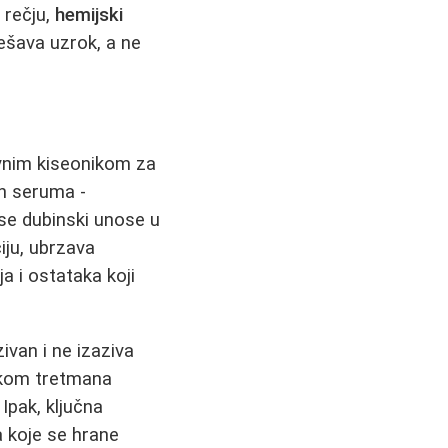
 rečju,
hemijski
ešava uzrok, a ne
ivnim kiseonikom za
ih seruma -
 se dubinski unose u
iju, ubrzava
ja i ostataka koji
zivan i ne izaziva
Tokom tretmana
Ipak, ključna
a koje se hrane