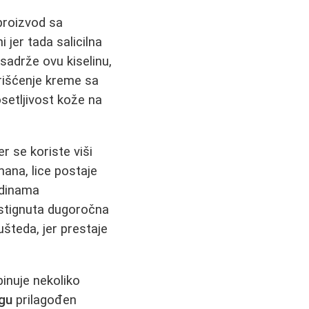
proizvod sa
jer tada salicilna
sadrže ovu kiselinu,
orišćenje kreme sa
etljivost kože na
r se koriste viši
mana, lice postaje
odinama
tignuta dugoročna
ušteda, jer prestaje
inuje nekoliko
ngu
prilagođen