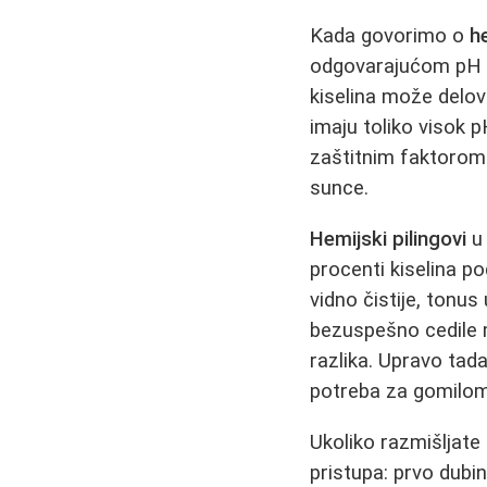
Kada govorimo o
h
odgovarajućom pH vr
kiselina može delov
imaju toliko visok 
zaštitnim faktorom
sunce.
Hemijski pilingovi
u 
procenti kiselina p
vidno čistije, tonu
bezuspešno cedile 
razlika. Upravo tada
potreba za gomilom
Ukoliko razmišljate
pristupa: prvo dub