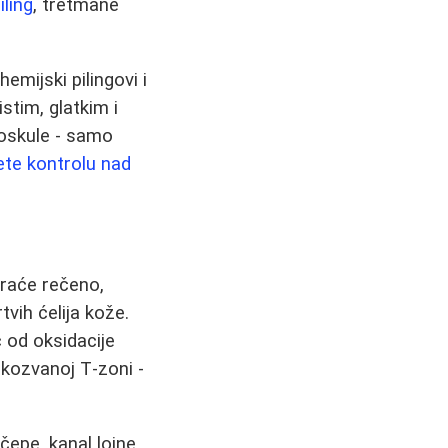
iling
, tretmane
mijski pilingovi i
stim, glatkim i
loskule - samo
te kontrolu nad
kraće rečeno,
vih ćelija kože.
ć od oksidacije
kozvanoj T‑zoni -
čepe, kanal lojne