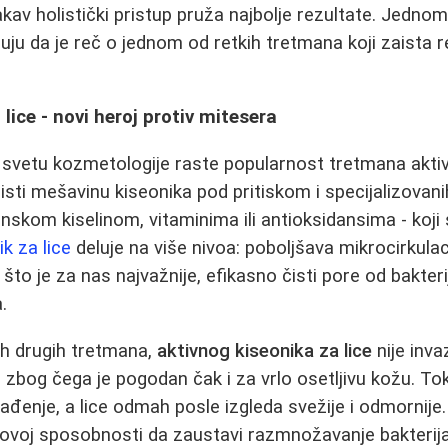
kav holistički pristup pruža najbolje rezultate. Jednom
ju da je reč o jednom od retkih tretmana koji zaista r
 lice - novi heroj protiv mitesera
u svetu kozmetologije raste popularnost tretmana akt
risti mešavinu kiseonika pod pritiskom i specijalizovan
onskom kiselinom, vitaminima ili antioksidansima - koji
ik za lice
deluje na više nivoa: poboljšava mikrocirkulac
, što je za nas najvažnije, efikasno čisti pore od bakteri
.
ih drugih tretmana,
aktivnog kiseonika za lice
nije inva
iju, zbog čega je pogodan čak i za vrlo osetljivu kožu. 
ađenje, a lice odmah posle izgleda svežije i odmornije. 
govoj sposobnosti da zaustavi razmnožavanje bakterij