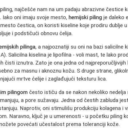
iling, najčešće nam na um padaju abrazivne čestice koj
e. Iako oni imaju svoje mesto,
hemijski piling
je daleko e
Umesto čestica, on koristi kiseline koje prodiru dublje u
ljuje i podstičući obnovu ćelija.
emijskih pilinga
, a najpoznatiji su oni na bazi salicilne 
A). Salicilna kiselina je lipofilna - voli mast, te lako pr
 čisti iznutra. Zato je ona jedna od najpreporučljiviji
sebno za masnu i aknoznu kožu. S druge strane, glikoln
njajući mrtve ćelije i zaglađujući teksturu lica.
im pilingom
često ističu da se nakon nekoliko nedelj
manjuju, a pore sužavaju. Jedna od čestih zabluda jes
 stanjuju. Naprotiv, oni stimulišu produkciju kolagena i
om. Naravno, ključ je u umerenosti - u početku piling k
 možete povećati učestalost prema toleranciji kože.