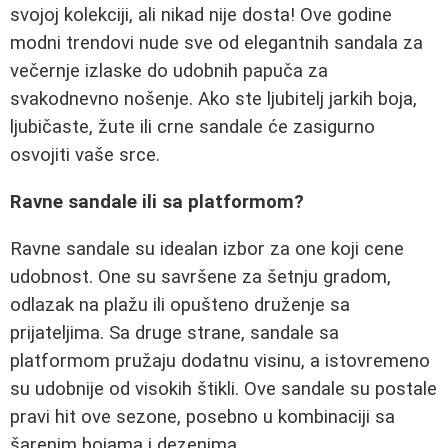
svojoj kolekciji, ali nikad nije dosta! Ove godine
modni trendovi nude sve od elegantnih sandala za
večernje izlaske do udobnih papuča za
svakodnevno nošenje. Ako ste ljubitelj jarkih boja,
ljubičaste, žute ili crne sandale će zasigurno
osvojiti vaše srce.
Ravne sandale ili sa platformom?
Ravne sandale su idealan izbor za one koji cene
udobnost. One su savršene za šetnju gradom,
odlazak na plažu ili opušteno druženje sa
prijateljima. Sa druge strane, sandale sa
platformom pružaju dodatnu visinu, a istovremeno
su udobnije od visokih štikli. Ove sandale su postale
pravi hit ove sezone, posebno u kombinaciji sa
šarenim bojama i dezenima.