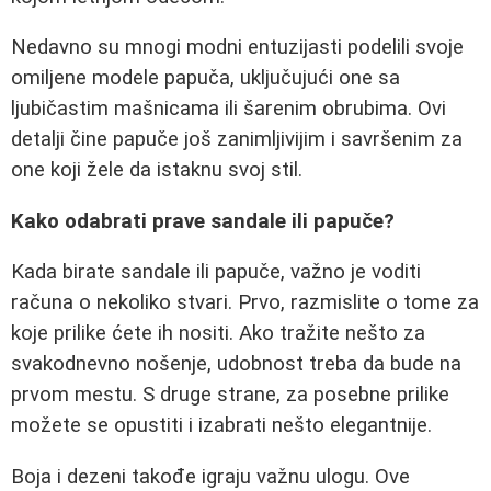
Nedavno su mnogi modni entuzijasti podelili svoje
omiljene modele papuča, uključujući one sa
ljubičastim mašnicama ili šarenim obrubima. Ovi
detalji čine papuče još zanimljivijim i savršenim za
one koji žele da istaknu svoj stil.
Kako odabrati prave sandale ili papuče?
Kada birate sandale ili papuče, važno je voditi
računa o nekoliko stvari. Prvo, razmislite o tome za
koje prilike ćete ih nositi. Ako tražite nešto za
svakodnevno nošenje, udobnost treba da bude na
prvom mestu. S druge strane, za posebne prilike
možete se opustiti i izabrati nešto elegantnije.
Boja i dezeni takođe igraju važnu ulogu. Ove