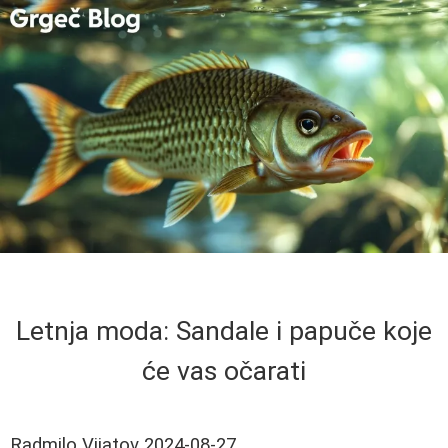
Letnja moda: Sandale i papuče koje
će vas očarati
Radmilo Vijatov
2024-08-27