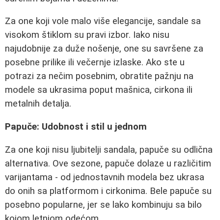
Za one koji vole malo više elegancije, sandale sa
visokom štiklom su pravi izbor. Iako nisu
najudobnije za duže nošenje, one su savršene za
posebne prilike ili večernje izlaske. Ako ste u
potrazi za nečim posebnim, obratite pažnju na
modele sa ukrasima poput mašnica, cirkona ili
metalnih detalja.
Papuče: Udobnost i stil u jednom
Za one koji nisu ljubitelji sandala, papuče su odlična
alternativa. Ove sezone, papuče dolaze u različitim
varijantama - od jednostavnih modela bez ukrasa
do onih sa platformom i cirkonima. Bele papuče su
posebno popularne, jer se lako kombinuju sa bilo
kojom letnjom odećom.