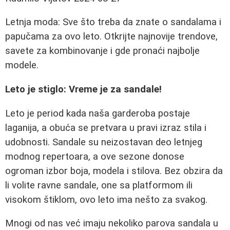
Letnja moda: Sve što treba da znate o sandalama i
papučama za ovo leto. Otkrijte najnovije trendove,
savete za kombinovanje i gde pronaći najbolje
modele.
Leto je stiglo: Vreme je za sandale!
Leto je period kada naša garderoba postaje
laganija, a obuća se pretvara u pravi izraz stila i
udobnosti. Sandale su neizostavan deo letnjeg
modnog repertoara, a ove sezone donose
ogroman izbor boja, modela i stilova. Bez obzira da
li volite ravne sandale, one sa platformom ili
visokom štiklom, ovo leto ima nešto za svakog.
Mnogi od nas već imaju nekoliko parova sandala u