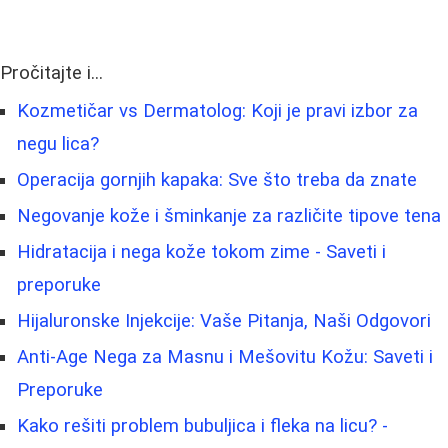
Pročitajte i...
Kozmetičar vs Dermatolog: Koji je pravi izbor za
negu lica?
Operacija gornjih kapaka: Sve što treba da znate
Negovanje kože i šminkanje za različite tipove tena
Hidratacija i nega kože tokom zime - Saveti i
preporuke
Hijaluronske Injekcije: Vaše Pitanja, Naši Odgovori
Anti-Age Nega za Masnu i Mešovitu Kožu: Saveti i
Preporuke
Kako rešiti problem bubuljica i fleka na licu? -