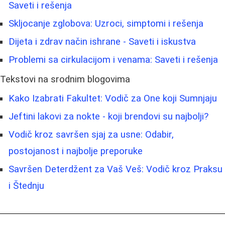
Saveti i rešenja
Skljocanje zglobova: Uzroci, simptomi i rešenja
Dijeta i zdrav način ishrane - Saveti i iskustva
Problemi sa cirkulacijom i venama: Saveti i rešenja
Tekstovi na srodnim blogovima
Kako Izabrati Fakultet: Vodič za One koji Sumnjaju
Jeftini lakovi za nokte - koji brendovi su najbolji?
Vodič kroz savršen sjaj za usne: Odabir,
postojanost i najbolje preporuke
Savršen Deterdžent za Vaš Veš: Vodič kroz Praksu
i Štednju