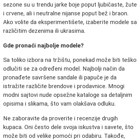
sezone su u trendu jarke boje poput ljubičaste, žute
i crvene, ali i neutralne nijanse poput bež i braon.
Ako volite da eksperimentišete, izaberite modele sa
različitim dezenima ili ukrasima.
Gde pronaći najbolje modele?
Sa toliko izbora na tržištu, ponekad može biti teško
odlučiti se za određeni model. Najbolji način da
pronađete savršene sandale ili papuče je da
istražite različite brendove i prodavnice. Mnogi
modni sajtovi nude opsežne kataloge sa detaljnim
opisima i slikama, što vam olakšava odluku.
Ne zaboravite da proverite i recenzije drugih
kupaca. Oni često dele svoja iskustva i savete, što
može biti od velike pomoći pri odabiru. Takođe,