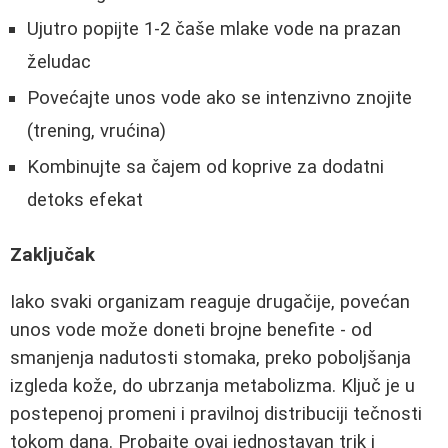
Ujutro popijte 1-2 čaše mlake vode na prazan
želudac
Povećajte unos vode ako se intenzivno znojite
(trening, vrućina)
Kombinujte sa čajem od koprive za dodatni
detoks efekat
Zaključak
Iako svaki organizam reaguje drugačije, povećan
unos vode može doneti brojne benefite - od
smanjenja nadutosti stomaka, preko poboljšanja
izgleda kože, do ubrzanja metabolizma. Ključ je u
postepenoj promeni i pravilnoj distribuciji tečnosti
tokom dana. Probajte ovaj jednostavan trik i