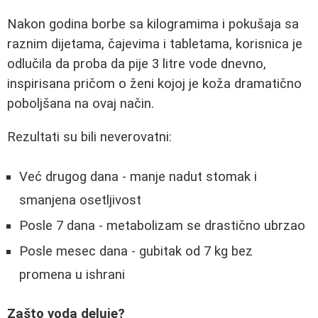
Nakon godina borbe sa kilogramima i pokušaja sa
raznim dijetama, čajevima i tabletama, korisnica je
odlučila da proba da pije 3 litre vode dnevno,
inspirisana pričom o ženi kojoj je koža dramatično
poboljšana na ovaj način.
Rezultati su bili neverovatni:
Već drugog dana - manje nadut stomak i
smanjena osetljivost
Posle 7 dana - metabolizam se drastično ubrzao
Posle mesec dana - gubitak od 7 kg bez
promena u ishrani
Zašto voda deluje?