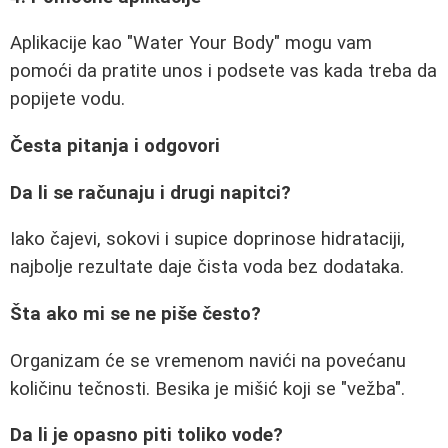
Aplikacije kao "Water Your Body" mogu vam
pomoći da pratite unos i podsete vas kada treba da
popijete vodu.
Česta pitanja i odgovori
Da li se računaju i drugi napitci?
Iako čajevi, sokovi i supice doprinose hidrataciji,
najbolje rezultate daje čista voda bez dodataka.
Šta ako mi se ne piše često?
Organizam će se vremenom navići na povećanu
količinu tečnosti. Besika je mišić koji se "vežba".
Da li je opasno piti toliko vode?