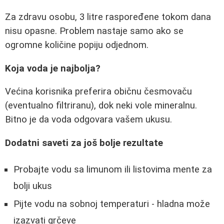
Za zdravu osobu, 3 litre raspoređene tokom dana
nisu opasne. Problem nastaje samo ako se
ogromne količine popiju odjednom.
Koja voda je najbolja?
Većina korisnika preferira običnu česmovaču
(eventualno filtriranu), dok neki vole mineralnu.
Bitno je da voda odgovara vašem ukusu.
Dodatni saveti za još bolje rezultate
Probajte vodu sa limunom ili listovima mente za
bolji ukus
Pijte vodu na sobnoj temperaturi - hladna može
izazvati grčeve