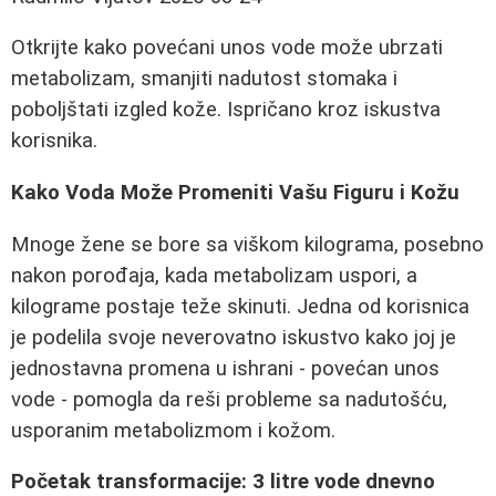
Otkrijte kako povećani unos vode može ubrzati
metabolizam, smanjiti nadutost stomaka i
poboljštati izgled kože. Ispričano kroz iskustva
korisnika.
Kako Voda Može Promeniti Vašu Figuru i Kožu
Mnoge žene se bore sa viškom kilograma, posebno
nakon porođaja, kada metabolizam uspori, a
kilograme postaje teže skinuti. Jedna od korisnica
je podelila svoje neverovatno iskustvo kako joj je
jednostavna promena u ishrani - povećan unos
vode - pomogla da reši probleme sa nadutošću,
usporanim metabolizmom i kožom.
Početak transformacije: 3 litre vode dnevno