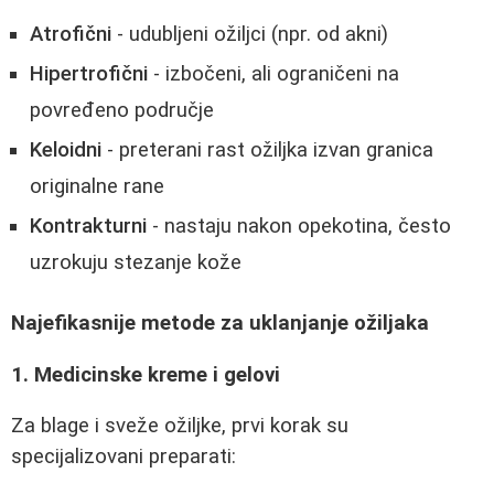
Atrofični
- udubljeni ožiljci (npr. od akni)
Hipertrofični
- izbočeni, ali ograničeni na
povređeno područje
Keloidni
- preterani rast ožiljka izvan granica
originalne rane
Kontrakturni
- nastaju nakon opekotina, često
uzrokuju stezanje kože
Najefikasnije metode za uklanjanje ožiljaka
1. Medicinske kreme i gelovi
Za blage i sveže ožiljke, prvi korak su
specijalizovani preparati: