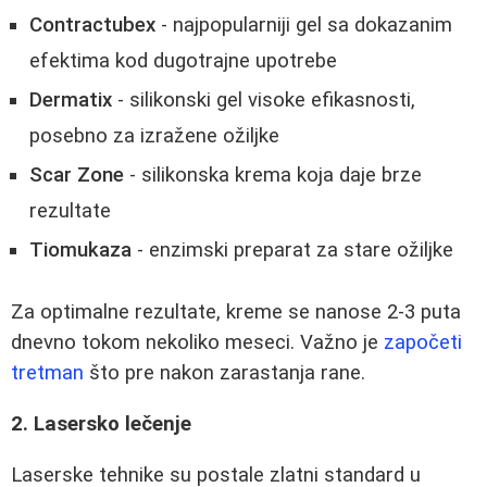
Contractubex
- najpopularniji gel sa dokazanim
efektima kod dugotrajne upotrebe
Dermatix
- silikonski gel visoke efikasnosti,
posebno za izražene ožiljke
Scar Zone
- silikonska krema koja daje brze
rezultate
Tiomukaza
- enzimski preparat za stare ožiljke
Za optimalne rezultate, kreme se nanose 2-3 puta
dnevno tokom nekoliko meseci. Važno je
započeti
tretman
što pre nakon zarastanja rane.
2. Lasersko lečenje
Laserske tehnike su postale zlatni standard u