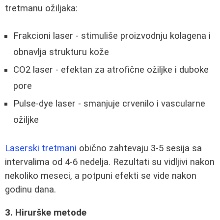
tretmanu ožiljaka:
Frakcioni laser - stimuliše proizvodnju kolagena i
obnavlja strukturu kože
CO2 laser - efektan za atrofične ožiljke i duboke
pore
Pulse-dye laser - smanjuje crvenilo i vascularne
ožiljke
Laserski tretmani
obično zahtevaju 3-5 sesija sa
intervalima od 4-6 nedelja. Rezultati su vidljivi nakon
nekoliko meseci, a potpuni efekti se vide nakon
godinu dana.
3. Hirurške metode