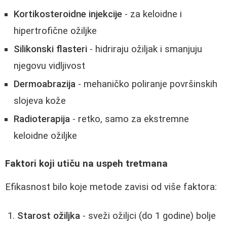
Kortikosteroidne injekcije
- za keloidne i
hipertrofične ožiljke
Silikonski flasteri
- hidriraju ožiljak i smanjuju
njegovu vidljivost
Dermoabrazija
- mehaničko poliranje površinskih
slojeva kože
Radioterapija
- retko, samo za ekstremne
keloidne ožiljke
Faktori koji utiču na uspeh tretmana
Efikasnost bilo koje metode zavisi od više faktora:
Starost ožiljka
- sveži ožiljci (do 1 godine) bolje