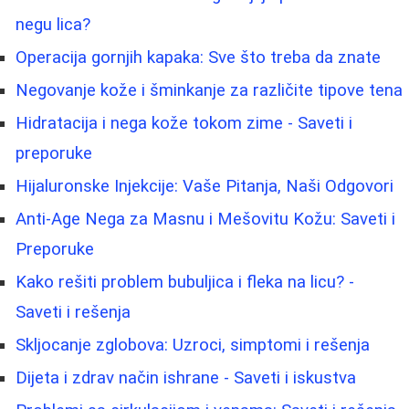
negu lica?
Operacija gornjih kapaka: Sve što treba da znate
Negovanje kože i šminkanje za različite tipove tena
Hidratacija i nega kože tokom zime - Saveti i
preporuke
Hijaluronske Injekcije: Vaše Pitanja, Naši Odgovori
Anti-Age Nega za Masnu i Mešovitu Kožu: Saveti i
Preporuke
Kako rešiti problem bubuljica i fleka na licu? -
Saveti i rešenja
Skljocanje zglobova: Uzroci, simptomi i rešenja
Dijeta i zdrav način ishrane - Saveti i iskustva