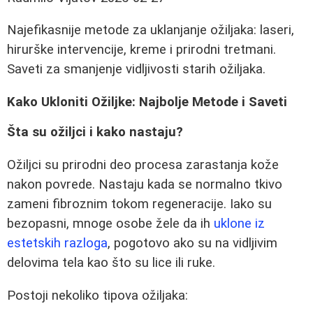
Najefikasnije metode za uklanjanje ožiljaka: laseri,
hirurške intervencije, kreme i prirodni tretmani.
Saveti za smanjenje vidljivosti starih ožiljaka.
Kako Ukloniti Ožiljke: Najbolje Metode i Saveti
Šta su ožiljci i kako nastaju?
Ožiljci su prirodni deo procesa zarastanja kože
nakon povrede. Nastaju kada se normalno tkivo
zameni fibroznim tokom regeneracije. Iako su
bezopasni, mnoge osobe žele da ih
uklone iz
estetskih razloga
, pogotovo ako su na vidljivim
delovima tela kao što su lice ili ruke.
Postoji nekoliko tipova ožiljaka: