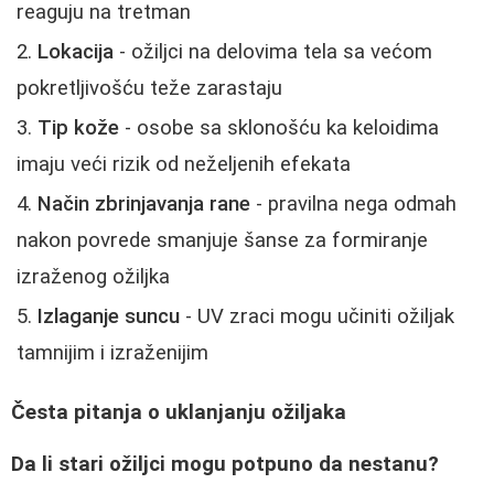
reaguju na tretman
Lokacija
- ožiljci na delovima tela sa većom
pokretljivošću teže zarastaju
Tip kože
- osobe sa sklonošću ka keloidima
imaju veći rizik od neželjenih efekata
Način zbrinjavanja rane
- pravilna nega odmah
nakon povrede smanjuje šanse za formiranje
izraženog ožiljka
Izlaganje suncu
- UV zraci mogu učiniti ožiljak
tamnijim i izraženijim
Česta pitanja o uklanjanju ožiljaka
Da li stari ožiljci mogu potpuno da nestanu?