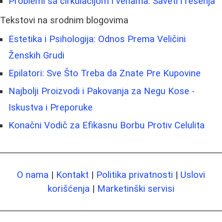
Problemi sa cirkulacijom i venama: Saveti i rešenja
Tekstovi na srodnim blogovima
Estetika i Psihologija: Odnos Prema Veličini
Ženskih Grudi
Epilatori: Sve Što Treba da Znate Pre Kupovine
Najbolji Proizvodi i Pakovanja za Negu Kose -
Iskustva i Preporuke
Konačni Vodič za Efikasnu Borbu Protiv Celulita
O nama
|
Kontakt
|
Politika privatnosti
|
Uslovi
korišćenja
|
Marketinški servisi