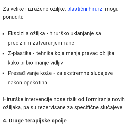
Za velike i izražene ožiljke,
plastični hirurzi
mogu
ponuditi:
Ekscizija ožiljka - hirurško uklanjanje sa
preciznim zatvaranjem rane
Z-plastika - tehnika koja menja pravac ožiljka
kako bi bio manje vidljiv
Presađivanje kože - za ekstremne slučajeve
nakon opekotina
Hirurške intervencije nose rizik od formiranja novih
ožiljaka, pa su rezervisane za specifične slučajeve.
4. Druge terapijske opcije