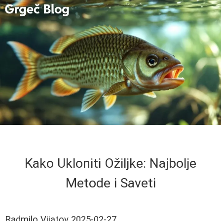
Kako Ukloniti Ožiljke: Najbolje
Metode i Saveti
Radmilo Vijatov
2025-02-27