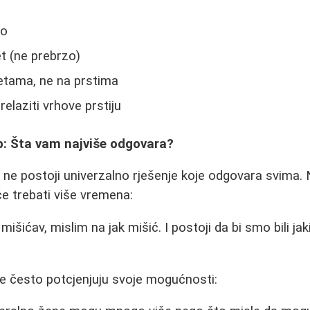
no
t (ne prebrzo)
etama, ne na prstima
elaziti vrhove prstiju
up: Šta vam najviše odgovara?
 ne postoji univerzalno rješenje koje odgovara svima. N
će trebati više vremena:
išićav, mislim na jak mišić. I postoji da bi smo bili jak
e često potcjenjuju svoje mogućnosti: