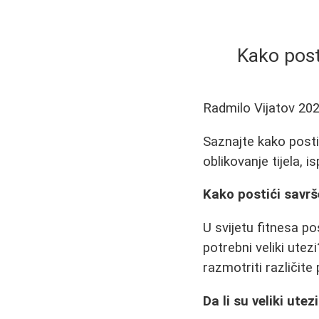
Kako post
Radmilo Vijatov
202
Saznajte kako posti
oblikovanje tijela, i
Kako postići savrš
U svijetu fitnesa po
potrebni veliki ute
razmotriti različite 
Da li su veliki ute