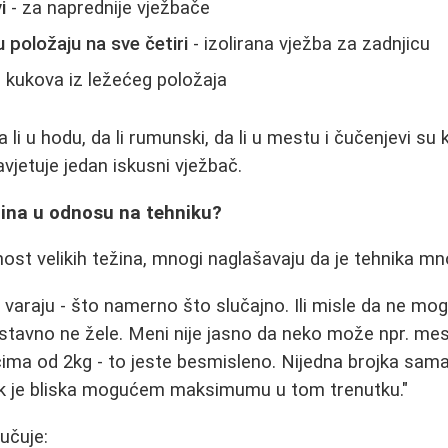
i
- za naprednije vježbače
 položaju na sve četiri
- izolirana vježba za zadnjicu
 kukova iz ležećeg položaja
a li u hodu, da li rumunski, da li u mestu i čučenjevi su 
vjetuje jedan iskusni vježbač.
žina u odnosu na tehniku?
nost velikih težina, mnogi naglašavaju da je tehnika mn
 varaju - što namerno što slučajno. Ili misle da ne mo
nostavno ne žele. Meni nije jasno da neko može npr. me
cima od 2kg - to jeste besmisleno. Nijedna brojka sama
k je bliska mogućem maksimumu u tom trenutku."
jučuje: