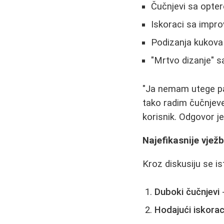
Čučnjevi sa opter
Iskoraci sa impr
Podizanja kukova
"Mrtvo dizanje" 
"Ja nemam utege pa
tako radim čučnjeve.
korisnik. Odgovor je 
Najefikasnije vjež
Kroz diskusiju se i
Duboki čučnjevi
-
Hodajući iskorac