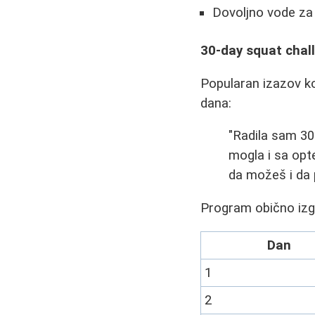
Dovoljno vode za 
30-day squat chall
Popularan izazov k
dana:
"Radila sam 30
mogla i sa opt
da možeš i da 
Program obično izg
Dan
1
2