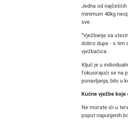
Jedna od najčešćih d
minimum 40kg neop
sve.
"Vježbanje sa utezim
dobro dupe - s tim 
vježbačica.
Ključ je u individu
fokusirajući se na p
ponavljanja, bilo u k
Kućne vježbe koje 
Ne morate ići u ter
poput napunjenih bo