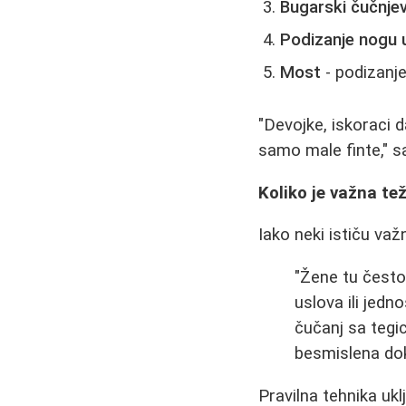
Bugarski čučnjev
Podizanje nogu u
Most
- podizanje
"Devojke, iskoraci d
samo male finte," sa
Koliko je važna te
Iako neki ističu važ
"Žene tu često
uslova ili jed
čučanj sa tegi
besmislena do
Pravilna tehnika ukl