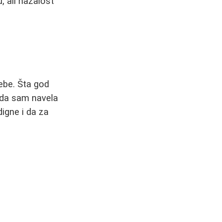
 ali nažalost
sebe. Šta god
o da sam navela
igne i da za