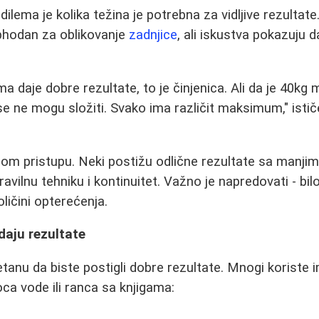
ilema je kolika težina je potrebna za vidljive rezultate
hodan za oblikovanje
zadnjice
, ali iskustva pokazuju 
a daje dobre rezultate, to je činjenica. Ali da je 40kg
se ne mogu složiti. Svako ima različit maksimum," istič
alnom pristupu. Neki postižu odlične rezultate sa manji
ravilnu tehniku i kontinuitet. Važno je napredovati - bil
oličini opterećenja.
daju rezultate
etanu da biste postigli dobre rezultate. Mnogi koriste 
ca vode ili ranca sa knjigama: