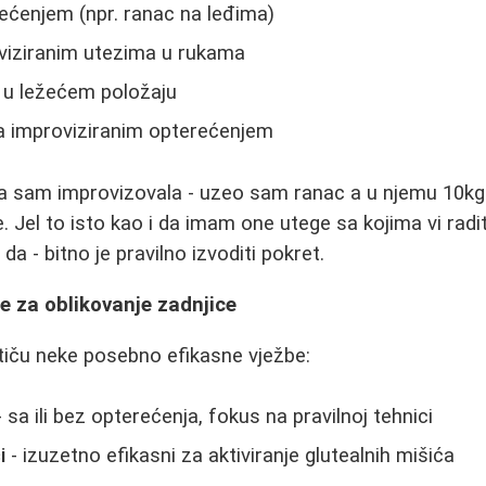
ećenjem (npr. ranac na leđima)
oviziranim utezima u rukama
 u ležećem položaju
sa improviziranim opterećenjem
 sam improvizovala - uzeo sam ranac a u njemu 10kg i
 Jel to isto kao i da imam one utege sa kojima vi radit
da - bitno je pravilno izvoditi pokret.
be za oblikovanje zadnjice
stiču neke posebno efikasne vježbe:
 sa ili bez opterećenja, fokus na pravilnoj tehnici
i
- izuzetno efikasni za aktiviranje glutealnih mišića