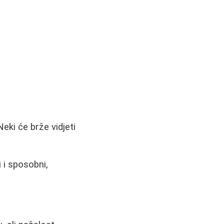
eki će brže vidjeti
i i sposobni,