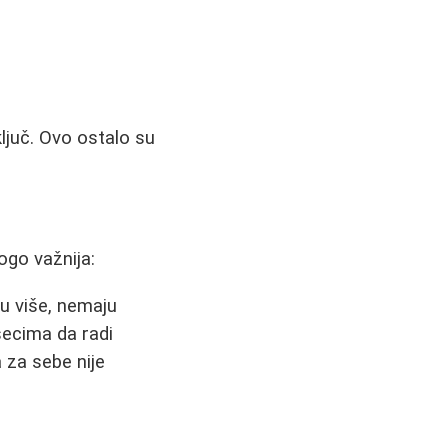
ključ. Ovo ostalo su
ogo važnija:
gu više, nemaju
secima da radi
 za sebe nije