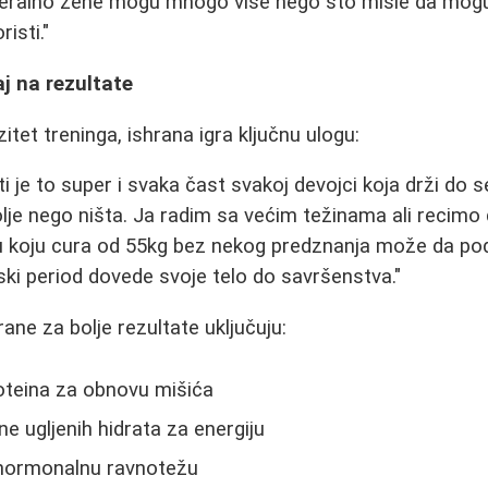
eralno žene mogu mnogo više nego što misle da mogu,
isti."
aj na rezultate
itet treninga, ishrana igra ključnu ulogu:
ti je to super i svaka čast svakoj devojci koja drži do 
bolje nego ništa. Ja radim sa većim težinama ali recim
u koju cura od 55kg bez nekog predznanja može da pod
ki period dovede svoje telo do savršenstva."
rane za bolje rezultate uključuju:
oteina za obnovu mišića
ne ugljenih hidrata za energiju
hormonalnu ravnotežu