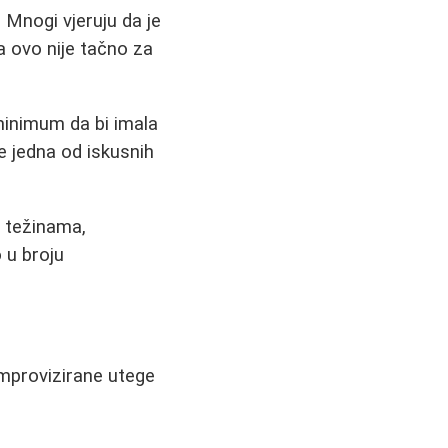
. Mnogi vjeruju da je
da ovo nije tačno za
 minimum da bi imala
e jedna od iskusnih
m težinama,
o u broju
improvizirane utege