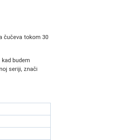
ja čučeva tokom 30
no kad budem
j seriji, znači