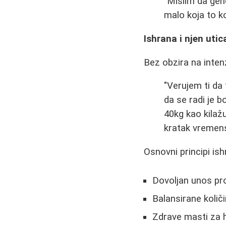
"Mislim da gen
malo koja to kor
Ishrana i njen utic
Bez obzira na intenz
"Verujem ti da 
da se radi je 
40kg kao kilaž
kratak vremens
Osnovni principi ish
Dovoljan unos pr
Balansirane količi
Zdrave masti za 