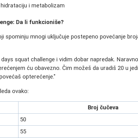
hidrataciju i metabolizam
enge: Da li funkcioniše?
oji spominju mnogi uključuje postepeno povećanje bro
 days squat challenge i vidim dobar napredak. Narav
erećenjem ću obavezno. Čim možeš da uradiš 20 u jedno
povećaš opterećenje."
leda ovako:
Broj čučeva
50
55