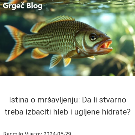
Istina o mršavljenju: Da li stvarno
treba izbaciti hleb i ugljene hidrate?
Radmilo Vijatov
2024-05-29