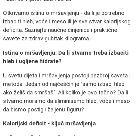
Otkrivamo istinu o mršavljenju - da li je potrebno
izbaciti hleb, voće i meso ili je sve stvar kalorijskog
deficita. Saznajte naučne činjenice i praktične
savete za zdrav gubitak kilograma.
Istina o mršavljenju: Da li stvarno treba izbaciti
hleb i ugljene hidrate?
U svetu dijeta i mršavljenja postoji bezbroj saveta i
metoda. Jedan od najčešćih je "samo izbaci hleb
ako želiš da smršaš". Ali koliko je ovo tačno? Da li
stvarno moramo da eliminišemo hleb, voće i meso
da bismo postigli željenu figuru?
Kalorijski deficit - ključ mršavljenja