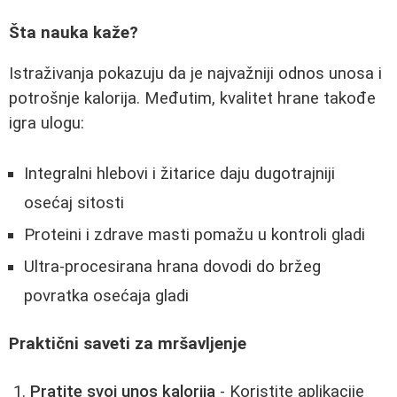
Šta nauka kaže?
Istraživanja pokazuju da je najvažniji odnos unosa i
potrošnje kalorija. Međutim, kvalitet hrane takođe
igra ulogu:
Integralni hlebovi i žitarice daju dugotrajniji
osećaj sitosti
Proteini i zdrave masti pomažu u kontroli gladi
Ultra-procesirana hrana dovodi do bržeg
povratka osećaja gladi
Praktični saveti za mršavljenje
Pratite svoj unos kalorija
- Koristite aplikacije