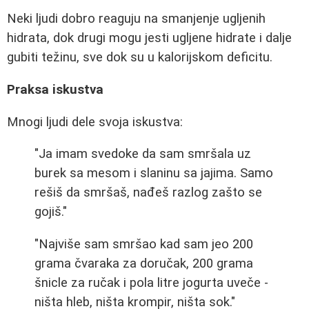
Neki ljudi dobro reaguju na smanjenje ugljenih
hidrata, dok drugi mogu jesti ugljene hidrate i dalje
gubiti težinu, sve dok su u kalorijskom deficitu.
Praksa iskustva
Mnogi ljudi dele svoja iskustva:
"Ja imam svedoke da sam smršala uz
burek sa mesom i slaninu sa jajima. Samo
rešiš da smršaš, nađeš razlog zašto se
gojiš."
"Najviše sam smršao kad sam jeo 200
grama čvaraka za doručak, 200 grama
šnicle za ručak i pola litre jogurta uveče -
ništa hleb, ništa krompir, ništa sok."