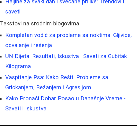
Haljine za svaki dan i svečane prilike: Trendovi i
saveti
Tekstovi na srodnim blogovima
Kompletan vodič za probleme sa noktima: Gljivice,
odvajanje i rešenja
UN Dijeta: Rezultati, Iskustva i Saveti za Gubitak
Kilograma
Vaspitanje Psa: Kako Rešiti Probleme sa
Grickanjem, Bežanjem i Agresijom
Kako Pronaći Dobar Posao u Današnje Vreme -
Saveti i Iskustva