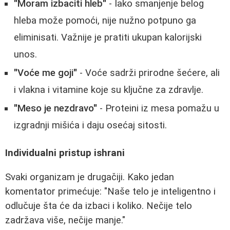
"Moram izbaciti hleb"
- Iako smanjenje belog
hleba može pomoći, nije nužno potpuno ga
eliminisati. Važnije je pratiti ukupan kalorijski
unos.
"Voće me goji"
- Voće sadrži prirodne šećere, ali
i vlakna i vitamine koje su ključne za zdravlje.
"Meso je nezdravo"
- Proteini iz mesa pomažu u
izgradnji mišića i daju osećaj sitosti.
Individualni pristup ishrani
Svaki organizam je drugačiji. Kako jedan
komentator primećuje: "Naše telo je inteligentno i
odlučuje šta će da izbaci i koliko. Nečije telo
zadržava više, nečije manje."