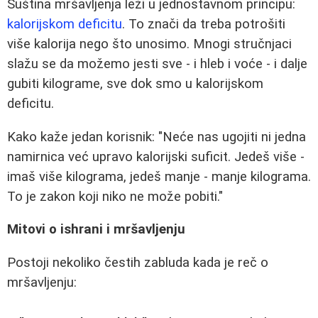
Suština mršavljenja leži u jednostavnom principu:
kalorijskom deficitu
. To znači da treba potrošiti
više kalorija nego što unosimo. Mnogi stručnjaci
slažu se da možemo jesti sve - i hleb i voće - i dalje
gubiti kilograme, sve dok smo u kalorijskom
deficitu.
Kako kaže jedan korisnik: "Neće nas ugojiti ni jedna
namirnica već upravo kalorijski suficit. Jedeš više -
imaš više kilograma, jedeš manje - manje kilograma.
To je zakon koji niko ne može pobiti."
Mitovi o ishrani i mršavljenju
Postoji nekoliko čestih zabluda kada je reč o
mršavljenju: