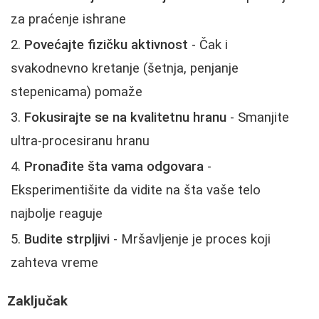
za praćenje ishrane
Povećajte fizičku aktivnost
- Čak i
svakodnevno kretanje (šetnja, penjanje
stepenicama) pomaže
Fokusirajte se na kvalitetnu hranu
- Smanjite
ultra-procesiranu hranu
Pronađite šta vama odgovara
-
Eksperimentišite da vidite na šta vaše telo
najbolje reaguje
Budite strpljivi
- Mršavljenje je proces koji
zahteva vreme
Zaključak