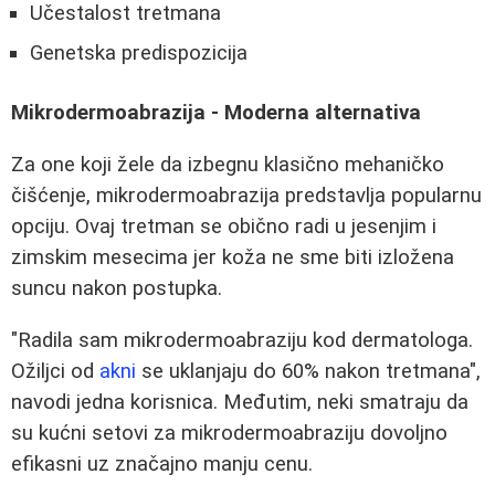
Učestalost tretmana
Genetska predispozicija
Mikrodermoabrazija - Moderna alternativa
Za one koji žele da izbegnu klasično mehaničko
čišćenje, mikrodermoabrazija predstavlja popularnu
opciju. Ovaj tretman se obično radi u jesenjim i
zimskim mesecima jer koža ne sme biti izložena
suncu nakon postupka.
"Radila sam mikrodermoabraziju kod dermatologa.
Ožiljci od
akni
se uklanjaju do 60% nakon tretmana",
navodi jedna korisnica. Međutim, neki smatraju da
su kućni setovi za mikrodermoabraziju dovoljno
efikasni uz značajno manju cenu.