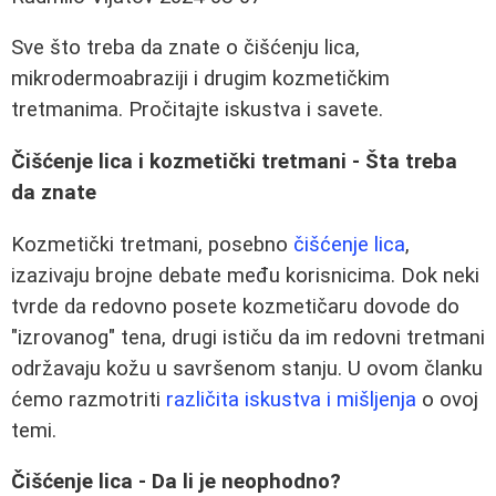
Sve što treba da znate o čišćenju lica,
mikrodermoabraziji i drugim kozmetičkim
tretmanima. Pročitajte iskustva i savete.
Čišćenje lica i kozmetički tretmani - Šta treba
da znate
Kozmetički tretmani, posebno
čišćenje lica
,
izazivaju brojne debate među korisnicima. Dok neki
tvrde da redovno posete kozmetičaru dovode do
"izrovanog" tena, drugi ističu da im redovni tretmani
održavaju kožu u savršenom stanju. U ovom članku
ćemo razmotriti
različita iskustva i mišljenja
o ovoj
temi.
Čišćenje lica - Da li je neophodno?