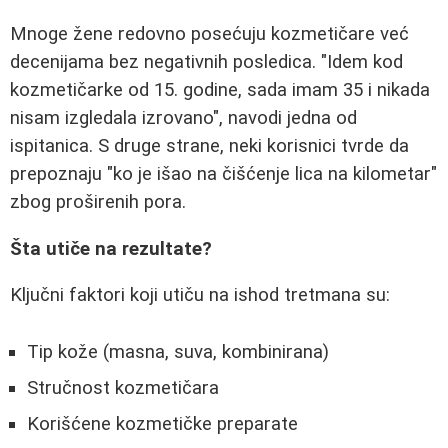
Mnoge žene redovno posećuju kozmetičare već
decenijama bez negativnih posledica. "Idem kod
kozmetičarke od 15. godine, sada imam 35 i nikada
nisam izgledala izrovano", navodi jedna od
ispitanica. S druge strane, neki korisnici tvrde da
prepoznaju "ko je išao na čišćenje lica na kilometar"
zbog proširenih pora.
Šta utiče na rezultate?
Ključni faktori koji utiču na ishod tretmana su:
Tip kože (masna, suva, kombinirana)
Stručnost kozmetičara
Korišćene kozmetičke preparate