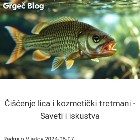
Čišćenje lica i kozmetički tretmani -
Saveti i iskustva
Radmilo Vijatov
2024-08-07