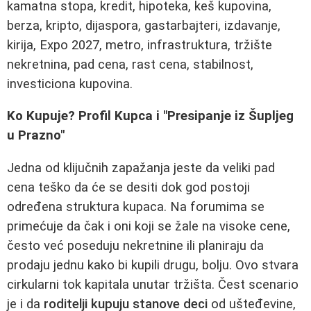
kamatna stopa, kredit, hipoteka, keš kupovina,
berza, kripto, dijaspora, gastarbajteri, izdavanje,
kirija, Expo 2027, metro, infrastruktura, tržište
nekretnina, pad cena, rast cena, stabilnost,
investiciona kupovina.
Ko Kupuje? Profil Kupca i "Presipanje iz Šupljeg
u Prazno"
Jedna od klijučnih zapažanja jeste da veliki pad
cena teško da će se desiti dok god postoji
određena struktura kupaca. Na forumima se
primećuje da čak i oni koji se žale na visoke cene,
često već poseduju nekretnine ili planiraju da
prodaju jednu kako bi kupili drugu, bolju. Ovo stvara
cirkularni tok kapitala unutar tržišta. Čest scenario
je i da
roditelji kupuju stanove deci
od ušteđevine,