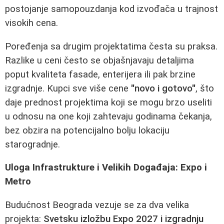
postojanje samopouzdanja kod izvođača u trajnost
visokih cena.
Poređenja sa drugim projektatima česta su praksa.
Razlike u ceni često se objašnjavaju detaljima
poput kvaliteta fasade, enterijera ili pak brzine
izgradnje. Kupci sve više cene
"novo i gotovo"
, što
daje prednost projektima koji se mogu brzo useliti
u odnosu na one koji zahtevaju godinama čekanja,
bez obzira na potencijalno bolju lokaciju
starogradnje.
Uloga Infrastrukture i Velikih Događaja: Expo i
Metro
Budućnost Beograda vezuje se za dva velika
projekta:
Svetsku izložbu Expo 2027 i izgradnju