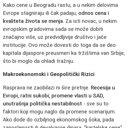
Kako cene u Beogradu rastu, a u nekim delovima
Evrope stagniraju ili čak padaju,
odnos cena i
kvaliteta života se menja
. Za isti novac, u nekim
evropskim gradovima sada se može dobiti
značajno više, uz predvidljivije društvo i jače
institucije. Ovo može dovesti do toga da se deo
kapitala dijasporе preusmeri ka tržištima van Srbije,
što bi moglo da ohladi tražnju.
Makroekonomski i Geopolitički Rizici
Rasprava ne zaobilazi ni šire pretnje.
Recesija u
Evropi, ratni sukobi, promene vlasti u SAD,
unutrašnja politička nestabilnost
- sve su to
faktori koji mogu naglo da promene scenarijum.
Ako dode do ozbiljnog ekonomskog šoka, pada
zaposlenosti ili devalvacije dinara, "kartelske cene"