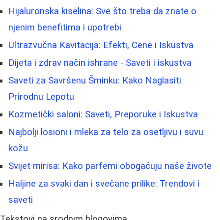
Hijaluronska kiselina: Sve što treba da znate o
njenim benefitima i upotrebi
Ultrazvučna Kavitacija: Efekti, Cene i Iskustva
Dijeta i zdrav način ishrane - Saveti i iskustva
Saveti za Savršenu Šminku: Kako Naglasiti
Prirodnu Lepotu
Kozmetički saloni: Saveti, Preporuke i Iskustva
Najbolji losioni i mleka za telo za osetljivu i suvu
kožu
Svijet mirisa: Kako parfemi obogaćuju naše živote
Haljine za svaki dan i svečane prilike: Trendovi i
saveti
Tekstovi na srodnim blogovima