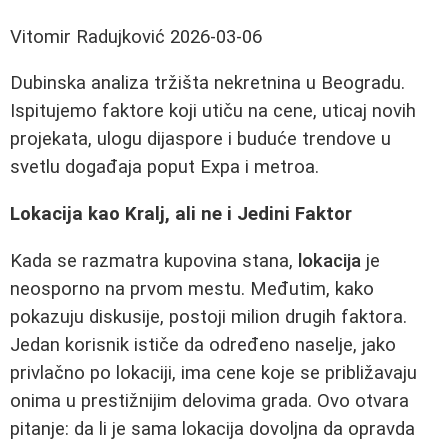
Vitomir Radujković
2026-03-06
Dubinska analiza tržišta nekretnina u Beogradu.
Ispitujemo faktore koji utiču na cene, uticaj novih
projekata, ulogu dijasporе i buduće trendove u
svetlu događaja poput Expa i metroa.
Lokacija kao Kralj, ali ne i Jedini Faktor
Kada se razmatra kupovina stana,
lokacija
je
neosporno na prvom mestu. Međutim, kako
pokazuju diskusije, postoji milion drugih faktora.
Jedan korisnik ističe da određeno naselje, jako
privlačno po lokaciji, ima cene koje se približavaju
onima u prestižnijim delovima grada. Ovo otvara
pitanje: da li je sama lokacija dovoljna da opravda