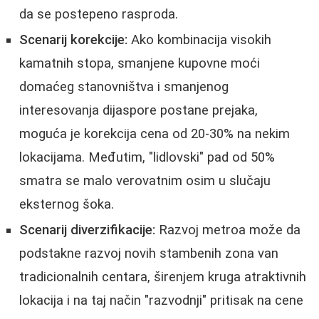
da se postepeno rasproda.
Scenarij korekcije:
Ako kombinacija visokih
kamatnih stopa, smanjene kupovne moći
domaćeg stanovništva i smanjenog
interesovanja dijasporе postane prejaka,
moguća je korekcija cena od 20-30% na nekim
lokacijama. Međutim, "lidlovski" pad od 50%
smatra se malo verovatnim osim u slučaju
eksternog šoka.
Scenarij diverzifikacije:
Razvoj metroa može da
podstakne razvoj novih stambenih zona van
tradicionalnih centara, širenjem kruga atraktivnih
lokacija i na taj način "razvodnji" pritisak na cene