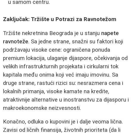
u samom centru.
Zaključak: Tržište u Potrazi za Ravnotežom
Tržište nekretnina Beograda je u stanju
napete
ravnoteže
. Sa jedne strane, snažni su faktori koji
podržavaju visoke cene: ograničena ponuda
premium lokacija, ulaganje dijasporе, očekivanja od
velikih infrastrukturnih projekata i cirkularni tok
kapitala među onima koji već imaju imovinu. Sa
druge strane, rastući rizici su: nesrazmera cena i
lokalnih primanja, visoke kamate na kredite,
atraktivnije alternative u inostranstvu za dijasporu i
makroekonomske neizvesnosti.
Konačno, odluka o kupovini je i dalje veoma lična.
Zavisi od ličnih finansija, životnih prioriteta (da li