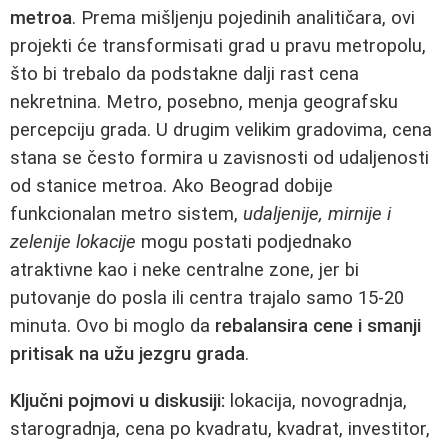
metroa
. Prema mišljenju pojedinih analitičara, ovi
projekti će transformisati grad u pravu metropolu,
što bi trebalo da podstakne dalji rast cena
nekretnina. Metro, posebno, menja geografsku
percepciju grada. U drugim velikim gradovima, cena
stana se često formira u zavisnosti od udaljenosti
od stanice metroa. Ako Beograd dobije
funkcionalan metro sistem,
udaljenije, mirnije i
zelenije lokacije
mogu postati podjednako
atraktivne kao i neke centralne zone, jer bi
putovanje do posla ili centra trajalo samo 15-20
minuta. Ovo bi moglo da
rebalansira cene i smanji
pritisak na užu jezgru grada
.
Ključni pojmovi u diskusiji:
lokacija, novogradnja,
starogradnja, cena po kvadratu, kvadrat, investitor,