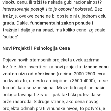
visoku cenu, ili tržište nekada gubi racionalnost?
Interesovanje postoji, i to je osnovni pokretač
. Bez
tražnje, ovakve cene ne bi opstale ni u jednom delu
grada. Dakle,
fundamentalni zakon ponude i
tražnje i dalje je na snazi
, ma koliko cene izgledale
"suludo".
Novi Projekti i Psihologija Cena
Pojava novih stambenih projekata uvek uzdrma
tržište. Ako investitor za novi projektat
iznese cenu
znatno nižu od očekivane
(recimo 2000-2500 evra
po kvadratu, umesto anticipiranih 3600-4000), to se
tumači kao snažan signal. Može biti suptilan način
prilagođavanja tržištu ili pak taktički potez da se
brže rasproda. S druge strane, ako cena novog
projekta odmah prati vrhunske nivoe, to potvrđuje