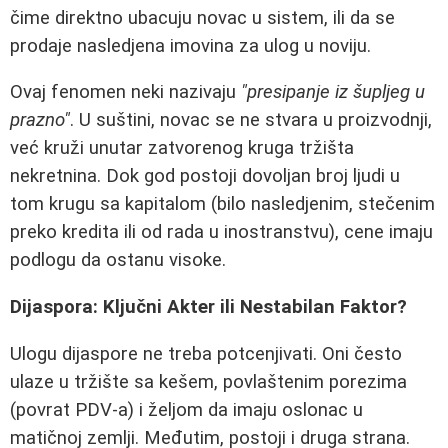
čime direktno ubacuju novac u sistem, ili da se
prodaje nasledjena imovina za ulog u noviju.
Ovaj fenomen neki nazivaju
"presipanje iz šupljeg u
prazno"
. U suštini, novac se ne stvara u proizvodnji,
već kruži unutar zatvorenog kruga tržišta
nekretnina. Dok god postoji dovoljan broj ljudi u
tom krugu sa kapitalom (bilo nasledjenim, stečenim
preko kredita ili od rada u inostranstvu), cene imaju
podlogu da ostanu visoke.
Dijaspora: Ključni Akter ili Nestabilan Faktor?
Ulogu dijasporе ne treba potcenjivati. Oni često
ulaze u tržište sa kešem, povlaštenim porezima
(povrat PDV-a) i željom da imaju oslonac u
matičnoj zemlji. Međutim, postoji i druga strana.