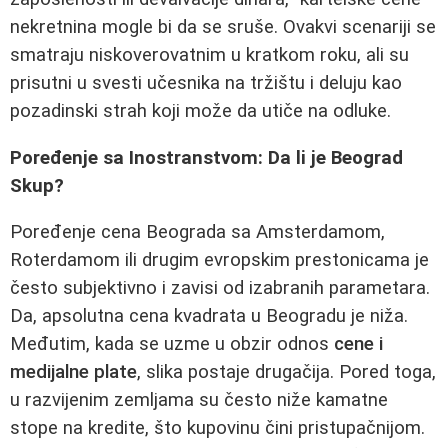
nekretnina mogle bi da se sruše. Ovakvi scenariji se
smatraju niskoverovatnim u kratkom roku, ali su
prisutni u svesti učesnika na tržištu i deluju kao
pozadinski strah koji može da utiče na odluke.
Poređenje sa Inostranstvom: Da li je Beograd
Skup?
Poređenje cena Beograda sa Amsterdamom,
Roterdamom ili drugim evropskim prestonicama je
često subjektivno i zavisi od izabranih parametara.
Da, apsolutna cena kvadrata u Beogradu je niža.
Međutim, kada se uzme u obzir odnos
cene i
medijalne plate
, slika postaje drugačija. Pored toga,
u razvijenim zemljama su često niže kamatne
stope na kredite, što kupovinu čini pristupačnijom.