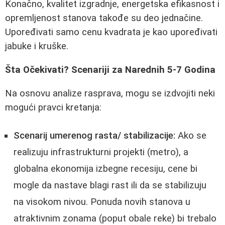
Konačno, kvalitet izgradnje, energetska efikasnost i
opremljenost stanova takođe su deo jednačine.
Upoređivati samo cenu kvadrata je kao upoređivati
jabuke i kruške.
Šta Očekivati? Scenariji za Narednih 5-7 Godina
Na osnovu analize rasprava, mogu se izdvojiti neki
mogući pravci kretanja:
Scenarij umerenog rasta/ stabilizacije:
Ako se
realizuju infrastrukturni projekti (metro), a
globalna ekonomija izbegne recesiju, cene bi
mogle da nastave blagi rast ili da se stabilizuju
na visokom nivou. Ponuda novih stanova u
atraktivnim zonama (poput obale reke) bi trebalo